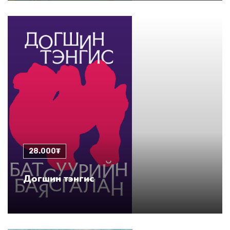
28.000₮
Догшин тэнгис