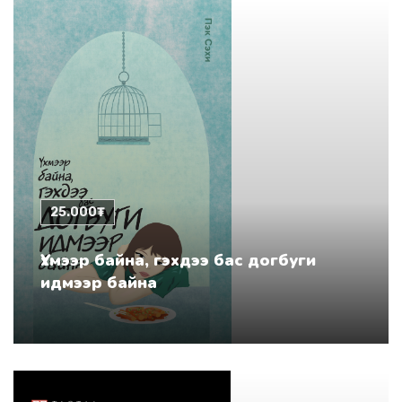
25.000₮
Үхмээр байна, гэхдээ бас догбуги
идмээр байна