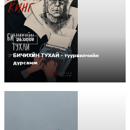
26.000₮
БИЧИХҮЙН ТУХАЙ - туурвилчийн
дурсамж