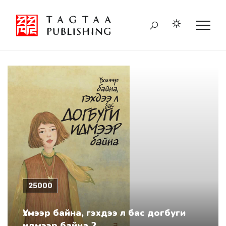
25000
Үхмээр байна, гэхдээ л бас догбуги
идмээр байна 2