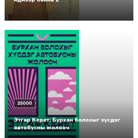
25000
Этгар Керет: Бурхан болохыг хүсдэг
автобусны жолооч