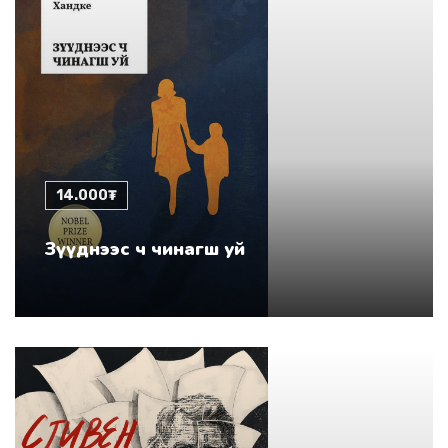
14.000₮
Зүүднээс ч чинагш уй