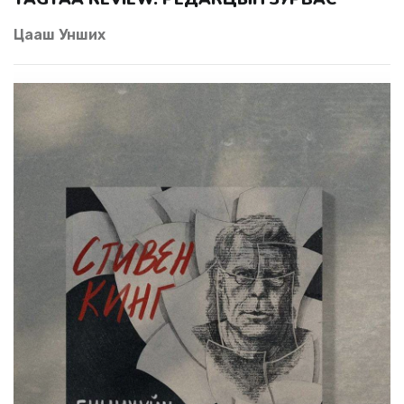
Цааш Унших