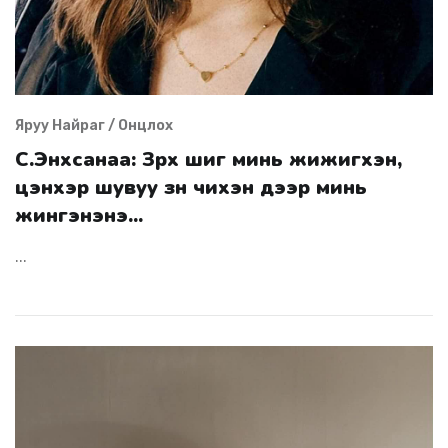
Яруу Найраг / Онцлох
С.Энхсанаа: Зүрх шиг минь жижигхэн,
цэнхэр шувуу зүүн чихэн дээр минь
жингэнэнэ...
...