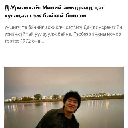
Д.Урианхай: Миний амьдралд цаг
хугацаа гэж байхгүй болсон
Уншигч та бүхнийг зохиолч, сэтгэгч Дамдинсүрэнгийн
Урианхайтай уулзуулж байна. Тэрбээр анхны номоо
тэртээ 1972 онд...