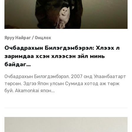
Яруу Найраг / Онцлох
Очбадрахын Билэгдэмбэрэл: Хүлээх л
заримдаа хүсэн хүлээсэн зүйл минь
байдаг...
Очбадрахын Билэгдэмбэрэл. 2007 онд Улаанбаатарт
төрсөн. Эдүгээ Япон улсын Сумида хотод аж төрж
буй. Akamonkai япон...