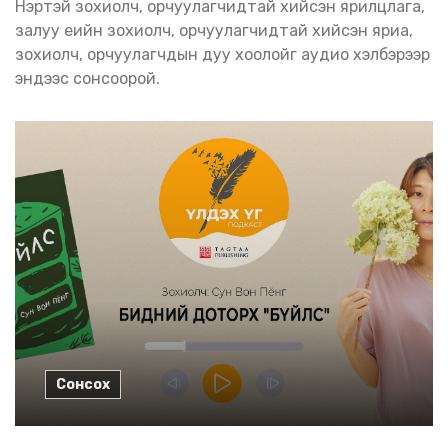
Нэртэй зохиолч, орчуулагчидтай хийсэн ярилцлага,
залуу үеийн зохиолч, орчуулагчидтай хийсэн яриа,
зохиолч, орчуулагчдын дуу хоолойг аудио хэлбэрээр
эндээс сонсоорой.
Сонсох