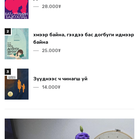
28.000₮
2
байна
25.000₮
3
Зүүднээс ч чинагш уй
14.000₮