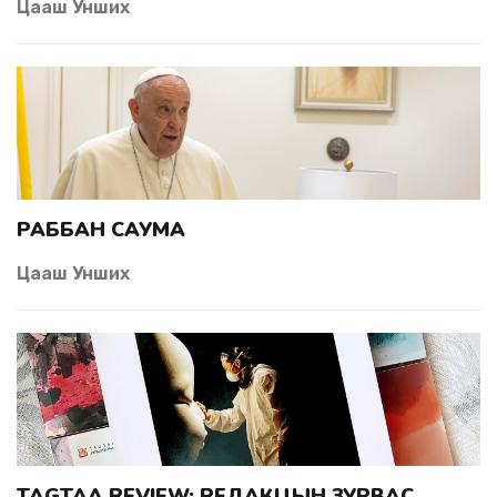
Цааш Унших
РАББАН САУМА
Цааш Унших
TAGTAA REVIEW: РЕДАКЦЫН ЗУРВАС