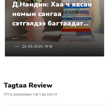
яваагүй сэтгэлийн
шархтайгаа нүүр тулах
нь
...
21-05-2026, 13:58
Tagtaa Review
Утга зохиолын тагтаа сэтгүүл