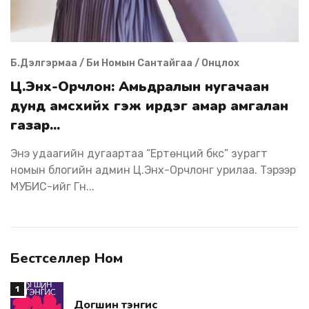
Б.Дэлгэрмаа / Би Номын Сантайгаа / Онцлох
Ц.Энх-Орчлон: Амьдралын нугачаан
дунд амсхийх гэж ирдэг амар амгалан
газар...
Энэ удаагийн дугаартаа “Ертөнций бүүкс” зурагт
номын блогийн админ Ц.Энх-Орчлонг урилаа. Тэрээр
МУБИС-ийг Гүн...
Бестселлер Ном
1
Догшин тэнгис