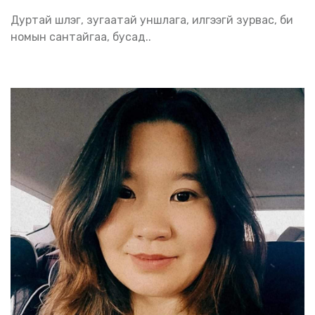
Дуртай шүлэг, зугаатай уншлага, илгээгүй зурвас, би
номын сантайгаа, бусад..