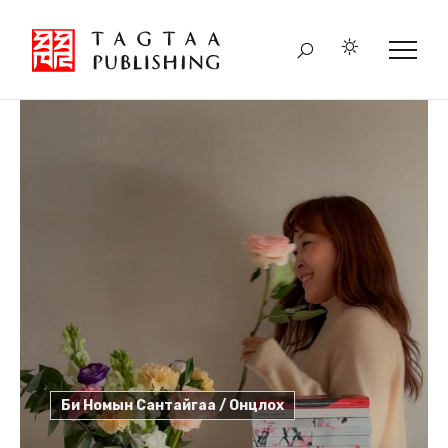
Б.Дэлгэрмаа / Онцлох
Пэк Сэхи: Төсөөлж ч