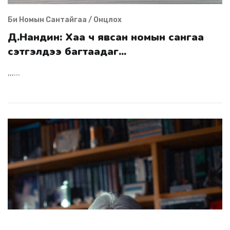
Би Номын Сантайгаа / Онцлох
Д.Нандин: Хаа ч явсан номын сангаа
сэтгэлдээ багтаадаг...
,,,...