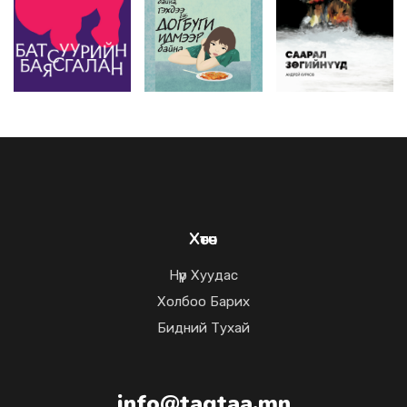
Хөтөч
Нүүр Хуудас
Холбоо Барих
Бидний Тухай
info@tagtaa.mn