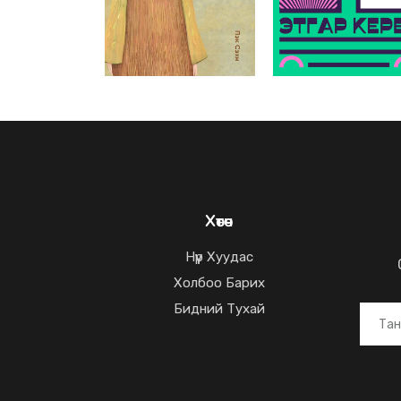
Хөтөч
Нүүр Хуудас
Холбоо Барих
Бидний Тухай