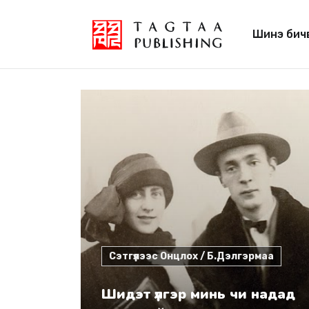
Шинэ бич
Сэтгүүлээс Онцлох / Б.Дэлгэрмаа
Шидэт үлгэр минь чи надад