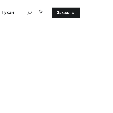
Тухай
Захиалга