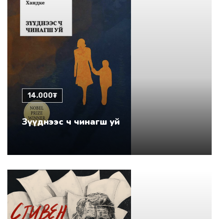
14.000₮
Зүүднээс ч чинагш уй