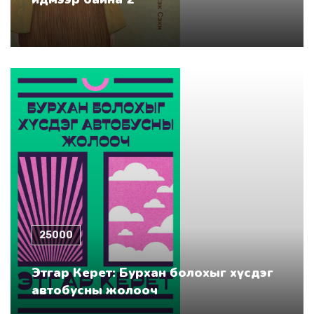
25000
Этгар Керет: Бурхан болохыг хүсдэг
автобусны жолооч