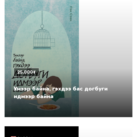
25.000₮
Үхмээр байна, гэхдээ бас догбуги
идмээр байна