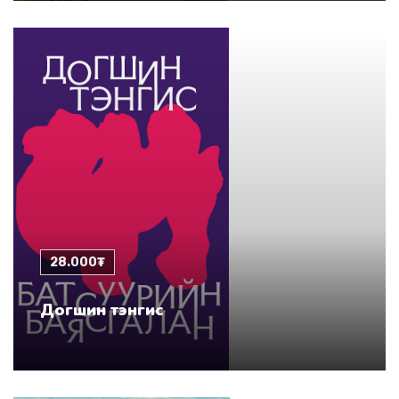
28.000₮
Догшин тэнгис