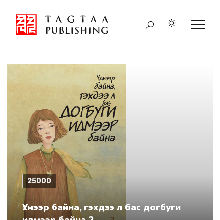
25000
Үхмээр байна, гэхдээ л бас догбуги
идмээр байна 2