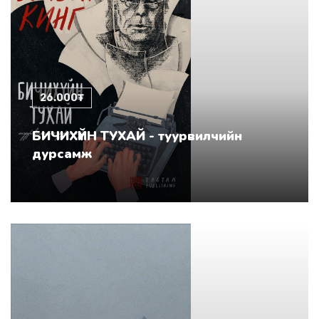
26.000₮
БИЧИХҮЙН ТУХАЙ - туурвилчийн
дурсамж