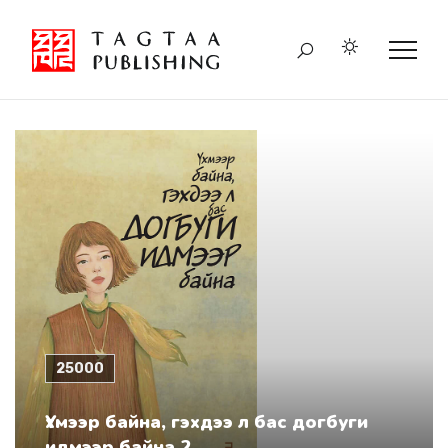
25000
Үхмээр байна, гэхдээ л бас догбуги
идмээр байна 2