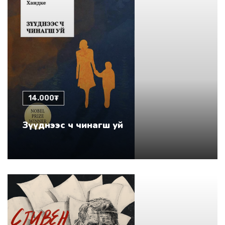
14.000₮
Зүүднээс ч чинагш уй