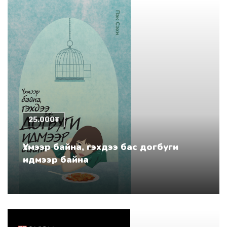
25.000₮
Үхмээр байна, гэхдээ бас догбуги
идмээр байна