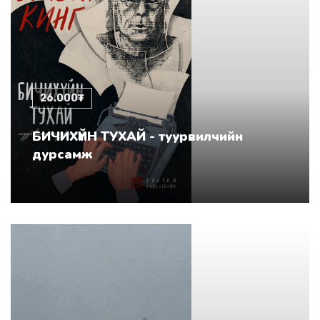
26.000₮
БИЧИХҮЙН ТУХАЙ - туурвилчийн
дурсамж