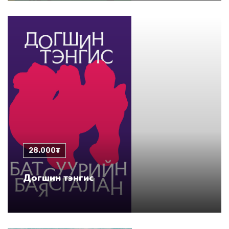
28.000₮
Догшин тэнгис