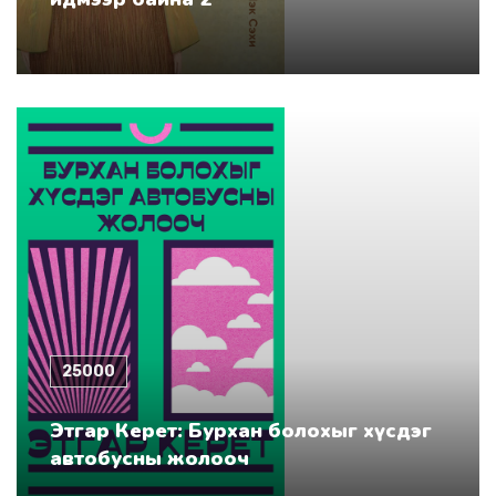
25000
Этгар Керет: Бурхан болохыг хүсдэг
автобусны жолооч