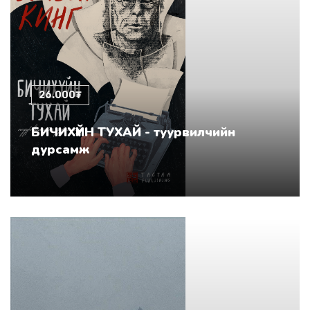
26.000₮
БИЧИХҮЙН ТУХАЙ - туурвилчийн
дурсамж