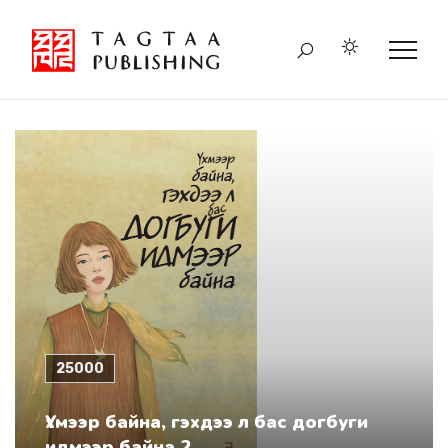
25000
Үхмээр байна, гэхдээ л бас догбуги
идмээр байна 2