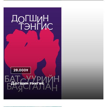
28.000₮
Догшин тэнгис