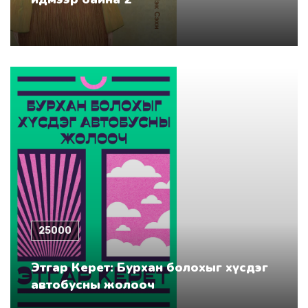
25000
Этгар Керет: Бурхан болохыг хүсдэг
автобусны жолооч