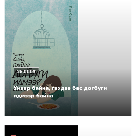
25.000₮
Үхмээр байна, гэхдээ бас догбуги
идмээр байна