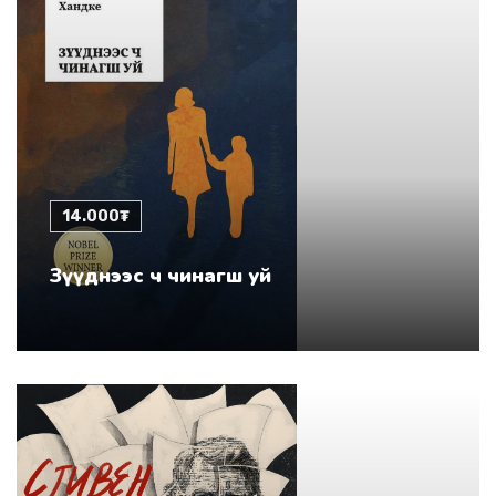
14.000₮
Зүүднээс ч чинагш уй