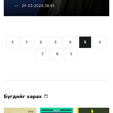
29-03-2024, 08:45
1
2
3
4
5
6
7
8
Бүгдийг харах