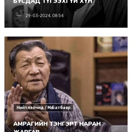
БУСДАД ТҮГЭЭХГҮЙ ХҮН
29-03-2024, 08:54
Нийтлэлчид / Мө.Батбаяр
АМРАГИЙН ТЭНГЭРТ НАРАН