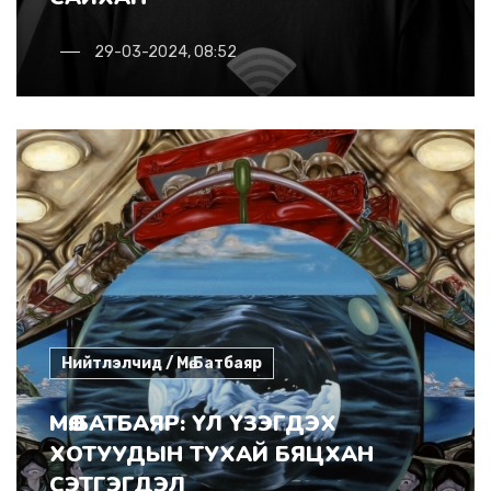
29-03-2024, 08:52
Нийтлэлчид / Мө.Батбаяр
МӨ.БАТБАЯР: ҮЛ ҮЗЭГДЭХ
ХОТУУДЫН ТУХАЙ БЯЦХАН
СЭТГЭГДЭЛ