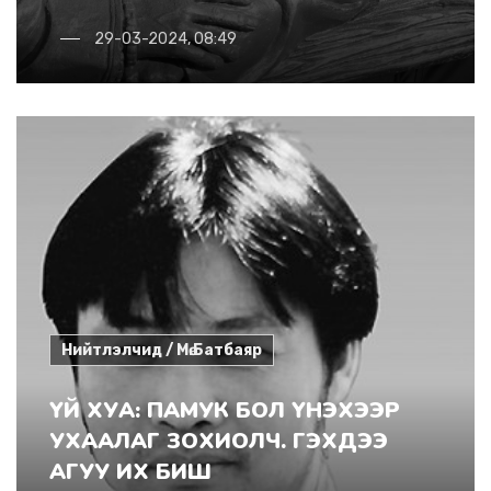
29-03-2024, 08:49
Нийтлэлчид / Мө.Батбаяр
ҮЙ ХУА: ПАМУК БОЛ ҮНЭХЭЭР
УХААЛАГ ЗОХИОЛЧ. ГЭХДЭЭ
АГУУ ИХ БИШ