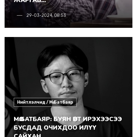
ЖАРГАВ...
29-03-2024, 08:53
Нийтлэлчид / Мө.Батбаяр
МӨ.БАТБАЯР: БУЯН ӨӨРТ ИРЭХЭЭСЭЭ
БУСДАД ОЧИХДОО ИЛҮҮ
САЙХАН