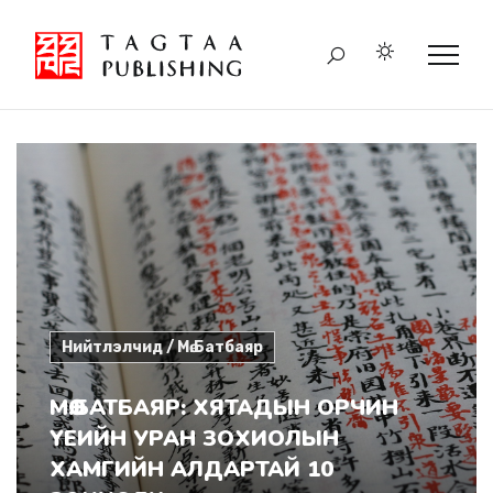
Нийтлэлчид / Мө.Батбаяр
МӨ.БАТБАЯР: ХЯТАДЫН ОРЧИН
ҮЕИЙН УРАН ЗОХИОЛЫН
ХАМГИЙН АЛДАРТАЙ 10