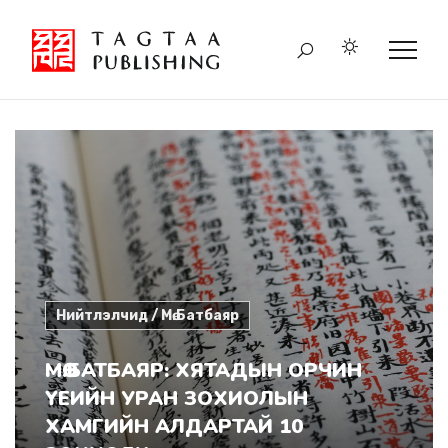
Нийтлэлчид / Мө.Батбаяр
МӨ.БАТБАЯР: ХЯТАДЫН ОРЧИН
ҮЕИЙН УРАН ЗОХИОЛЫН
ХАМГИЙН АЛДАРТАЙ 10