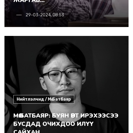
ЖАРГАВ...
29-03-2024, 08:53
Нийтлэлчид / Мө.Батбаяр
МӨ.БАТБАЯР: БУЯН ӨӨРТ ИРЭХЭЭСЭЭ
БУСДАД ОЧИХДОО ИЛҮҮ
САЙХАН