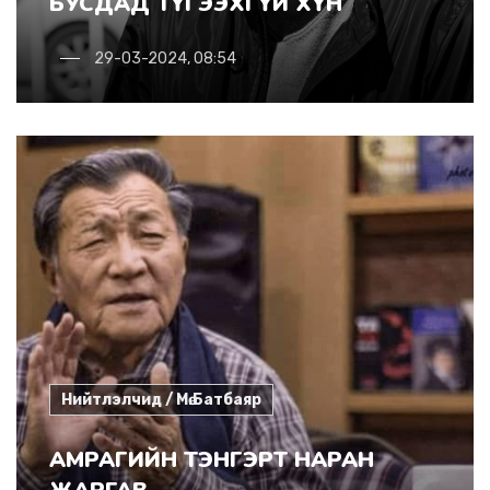
БУСДАД ТҮГЭЭХГҮЙ ХҮН
29-03-2024, 08:54
Нийтлэлчид / Мө.Батбаяр
АМРАГИЙН ТЭНГЭРТ НАРАН