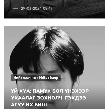
29-03-2024, 08:49
Нийтлэлчид / Мө.Батбаяр
ҮЙ ХУА: ПАМУК БОЛ ҮНЭХЭЭР
УХААЛАГ ЗОХИОЛЧ. ГЭХДЭЭ
АГУУ ИХ БИШ