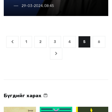
29-03-2024, 08:45
1
2
3
4
5
6
Бүгдийг харах