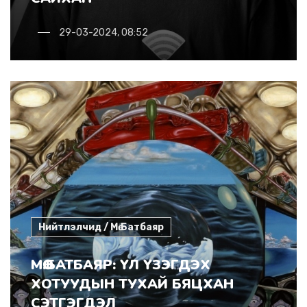
29-03-2024, 08:52
Нийтлэлчид / Мө.Батбаяр
МӨ.БАТБАЯР: ҮЛ ҮЗЭГДЭХ
ХОТУУДЫН ТУХАЙ БЯЦХАН
СЭТГЭГДЭЛ