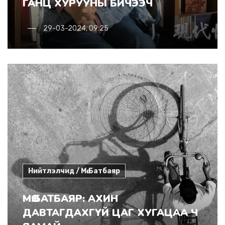
ГАНЦ ХУРУУНЫ БИЧЭЭЧ
29-03-2024, 09:25
Нийтлэлчид / Мө.Батбаяр
МӨ.БАТБАЯР: АХИН
ДАВТАГДАХГҮЙ ЦАГ ХУГАЦАА Ч