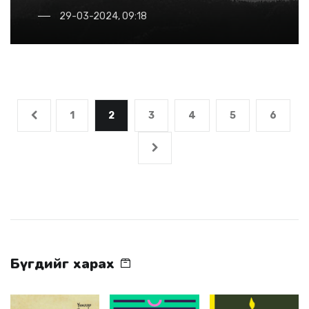
29-03-2024, 09:18
1
2
3
4
5
6
Бүгдийг харах