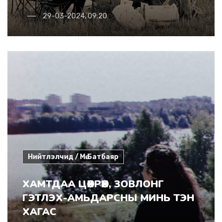
29-03-2024, 09:20
Нийтлэлчид / Мө.Батбаяр
ХАМТДАА ЦӨХРӨХ, ЗОВЛОНГ
ГЭТЛЭХ-АМЬДАРСНЫ МИНЬ ТЭН
ХАГАС