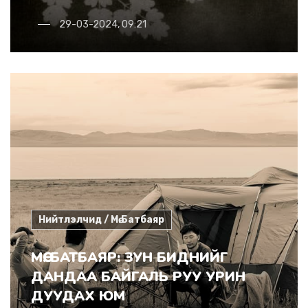
29-03-2024, 09:21
Нийтлэлчид / Мө.Батбаяр
МӨ. БАТБАЯР: ЗУН БИДНИЙГ
ДАНДАА БАЙГАЛЬ РУУ УРИН
ДУУДАХ ЮМ