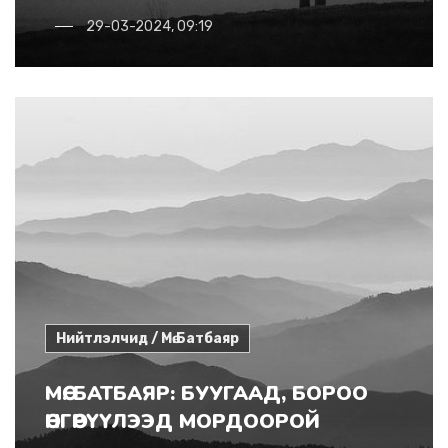
29-03-2024, 09:19
Нийтлэлчид / Мө.Батбаяр
МӨ. БАТБАЯР: БУУГААД, БОРОО
ӨНГӨРҮҮЛЭЭД МОРДООРОЙ