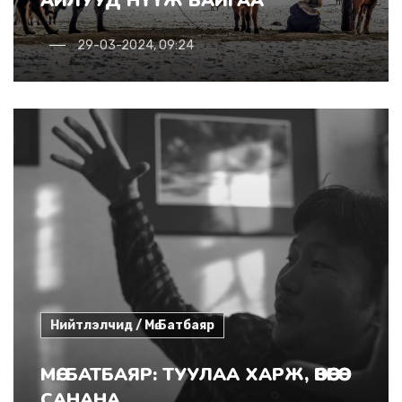
АЙЛУУД НҮҮЖ БАЙГАА
29-03-2024, 09:24
Нийтлэлчид / Мө.Батбаяр
МӨ. БАТБАЯР: ТУУЛАА ХАРЖ, ӨВӨӨГӨӨ
САНАНА