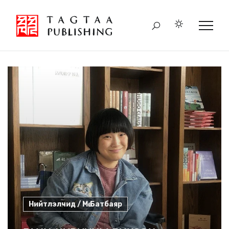
Нийтлэлчид / Мө.Батбаяр