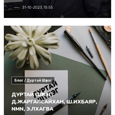
31-10-2023, 15:55
Блог / Дуртай Шүлэг
ДУРТАЙ ШҮЛЭГ:
Д.ЖАРГАЛСАЙХАН, Ш.ИХБАЯР,
NMN, Э.ЛХАГВА