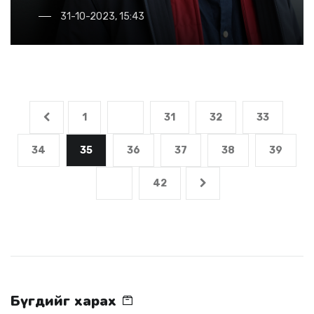
31-10-2023, 15:43
1
...
31
32
33
34
35
36
37
38
39
...
42
Бүгдийг харах