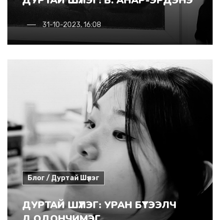
ДУРТАЙ ШҮЛЭГ: Б. АНАР-ЭРДЭНЭ
31-10-2023, 16:08
Блог / Дуртай Шүлэг
ДУРТАЙ ШҮЛЭГ: УРАН БҮТЭЭЛЧ
Д.ОДОНЧИМЭГ