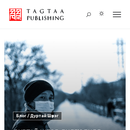
Блог / Дуртай Шүлэг