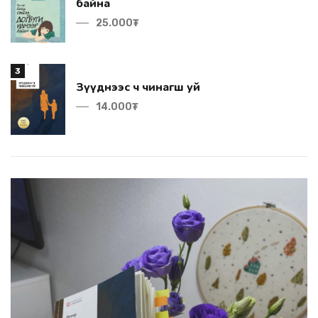
байна
25.000₮
3
Зүүднээс ч чинагш уй
14.000₮