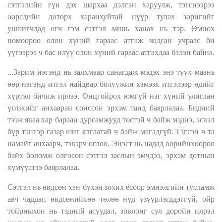
сэтгэлийн гүн дэх шархаа дэлгэн харуулж, тэгснээрээ
өөрсдийн доторх харанхуйтай нүүр тулах зоригийг
уншигчдад өгч гэм сэтгэл минь ханах нь тэр. Өмнөх
номоороо олон хүний гараас атгаж чадсан учраас би
үүгээрээ ч бас илүү олон хүний гараас атгахдаа бэлэн байна.
...Зарим нэгэнд нь залхмаар санагдаж мэдэх энэ түүх маань
өөр нэгэнд итгэл найдвар болуужин хэмээх итгэлээр өдийг
хүртэл бичиж ирлээ. Онцгойрох юмгүй нэг хүний улиглан
үглэхийг анхааран сонссон эрхэм танд баярлалаа. Бидний
тээж яваа хар бараан дурсамжууд төстэй ч байж мэднэ, эсвэл
бүр тэнгэр газар шиг ялгаатай ч байж магадгүй. Тэгсэн ч та
намайг анхаарч, тэвэрч өглөө. Эцэст нь надад өөрийнхөөрөө
байх боломж олгосон сэтгэл заслын эмчдээ, эрхэм дотнын
хүмүүстээ баярлалаа.
Сэтгэл нь өвдсөн хэн бүхэн зохих ёсоор эмнэлгийн тусламж
авч чаддаг, өвдсөнийхөө төлөө нүд үзүүрлэгддэггүй, ойр
тойрныхон нь тэдний асуудал, зовлонг сул доройн илрэл