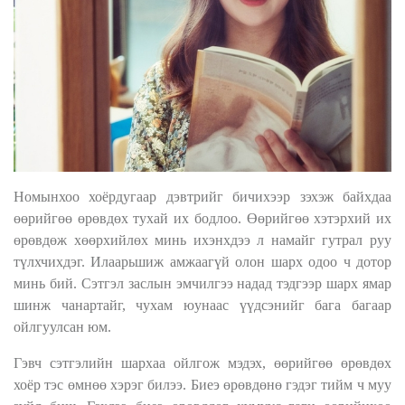
Номынхоо хоёрдугаар дэвтрийг бичихээр зэхэж байхдаа
өөрийгөө өрөвдөх тухай их бодлоо. Өөрийгөө хэтэрхий их
өрөвдөж хөөрхийлөх минь ихэнхдээ л намайг гутрал руу
түлхчихдэг. Илаарьшиж амжаагүй олон шарх одоо ч дотор
минь бий. Сэтгэл заслын эмчилгээ надад тэдгээр шарх ямар
шинж чанартайг, чухам юунаас үүдсэнийг бага багаар
ойлгуулсан юм.
Гэвч сэтгэлийн шархаа ойлгож мэдэх, өөрийгөө өрөвдөх
хоёр тэс өмнөө хэрэг билээ. Биеэ өрөвдөнө гэдэг тийм ч муу