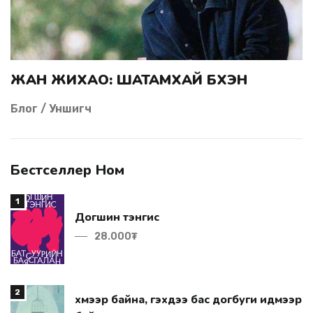
ЖАН ЖИХАО: ШАТАМХАЙ БҮХЭН
Блог / Уншигч
Бестселлер Ном
1
Догшин тэнгис
28.000₮
2