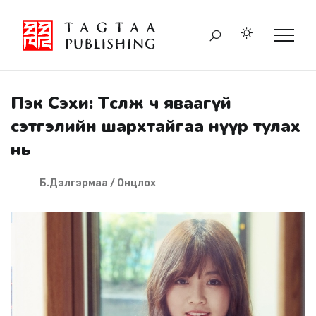
Пэк Сэхи: Төсөөлж ч яваагүй
сэтгэлийн шархтайгаа нүүр тулах
нь
Б.Дэлгэрмаа / Онцлох