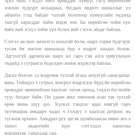
зүйл биш. Гэхдээ биеэ өрөвддөг хүмүүс гагц өөрийнхөө
зовлон зүдүүрт анхаараад, бусдын өвдөлт шаналлыг үл
ойшоох гээд байдаг талтай болохоор хүмүүсийн нүдэнд
таагүй харагддаг байж мэдэх юм. Би өөрийгөө тийм хүн
байх вий эсхүл тийм хүн болох вий гэхээс айдаг байлаа.
Cэтгэл заслын эмчилгээ ахицтай болж, шарх сорви бүдгэрэх
тусам би зовлон шаналалд бүр л мэдрэг хандах болов.
Эдгээлгүй дарчихсан шарх ил гарч гэм алга урвуулахын
төдийд л гутранги бодолдоо живж мэдэхээр байлаа.
Дасал болсон эл мэдрэмж тухтай агаад аюулгүй санагдахыг
яана. Тиймдээ ч гутрал, хоосрол мэдрэгдэх бүрд би өөрийгөө
өрөвддөг өрөөнийхөө хаалгыг татаж ороод, тэндээ бүгэхийн
түүс болдог байв. Он удаан жил төвхнөж асан тав тухтай
өрөө минь шүү дээ. Хүсвэл тэндээс ядах юмгүй гарч
хуучнаараа амьдарч чадах ч голдуу л хаалгаа дотроос нь
түгжиж орхино. Амьдрал руу эргэж шумбахаасаа өмнө энэ л
танил өвдөлтийг зүрх сэтгэлдээ ханатлаа
мэдэрмээр
санагддаг сан.