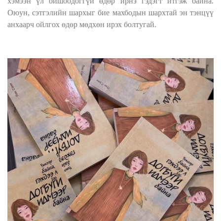
хэмээн үл ойшоодоггүй өдөр ирнэ гэдэгт итгэж байна.
Оюун, сэтгэлийн шархыг бие махбодын шархтай эн тэнцүү
анхаарч ойлгох өдөр мөдхөн ирэх болтугай.