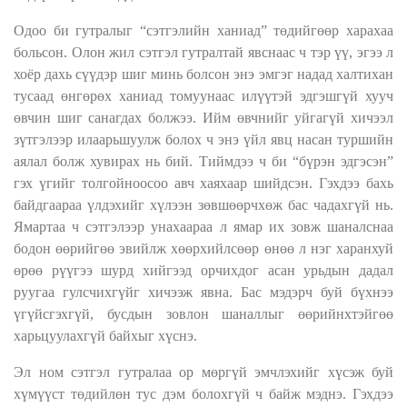
Одоо би гутралыг “сэтгэлийн ханиад” төдийгөөр харахаа
больсон. Олон жил сэтгэл гутралтай явснаас ч тэр үү, эгээ л
хоёр дахь сүүдэр шиг минь болсон энэ эмгэг надад халтихан
тусаад өнгөрөх ханиад томуунаас илүүтэй эдгэшгүй хууч
өвчин шиг санагдах болжээ. Ийм өвчнийг уйгагүй хичээл
зүтгэлээр илаарьшуулж болох ч энэ үйл явц насан туршийн
аялал болж хувирах нь бий. Тиймдээ ч би “бүрэн эдгэсэн”
гэх үгийг толгойноосоо авч хаяхаар шийдсэн. Гэхдээ бахь
байдгаараа үлдэхийг хүлээн зөвшөөрчхөж бас чадахгүй нь.
Ямартаа ч сэтгэлээр унахаараа л ямар их зовж шаналснаа
бодон өөрийгөө эвийлж хөөрхийлсөөр өнөө л нэг харанхуй
өрөө рүүгээ шурд хийгээд орчихдог асан урьдын дадал
руугаа гулсчихгүйг хичээж явна. Бас мэдэрч буй бүхнээ
үгүйсгэхгүй, бусдын зовлон шаналлыг өөрийнхтэйгөө
харьцуулахгүй байхыг хүснэ.
Эл ном сэтгэл гутралаа ор мөргүй эмчлэхийг хүсэж буй
хүмүүст төдийлөн тус дэм болохгүй ч байж мэднэ. Гэхдээ