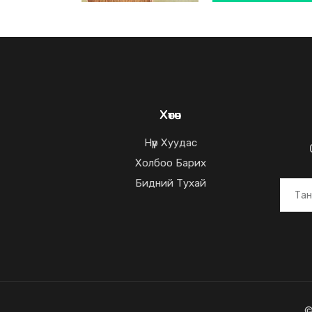
Хөтөч
Нүүр Хуудас
Холбоо Барих
Бидний Тухай