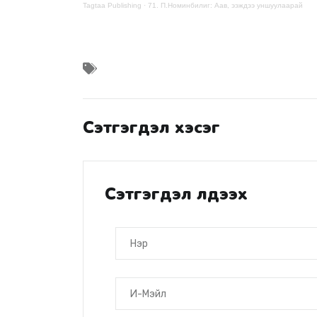
Tagtaa Publishing
·
71. П.Номинбилиг: Аав, ээждээ уншуулаарай
Сэтгэгдэл хэсэг
Сэтгэгдэл үлдээх