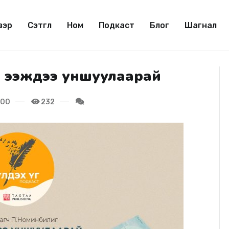
вэр
Сэтгүүл
Ном
Подкаст
Блог
Шагнал
, ээждээ уншуулаарай
:00
232