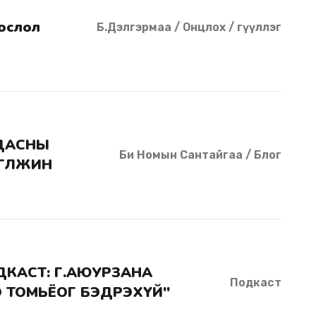
Хослол
Б.Дэлгэрмаа / Онцлох / Өгүүллэг
Би Номын Сантайгаа / Блог
ГӨЛЖИН
Подкаст
 ТОМЬЁОГ БЭДРЭХҮЙ"