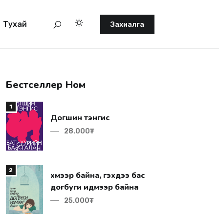
Тухай
Захиалга
Бестселлер Ном
1
Догшин тэнгис
28.000₮
2
догбуги идмээр байна
25.000₮