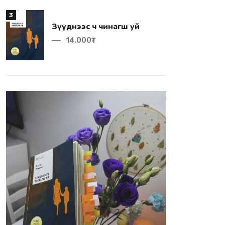
3
Зүүднээс ч чинагш уй
14.000₮