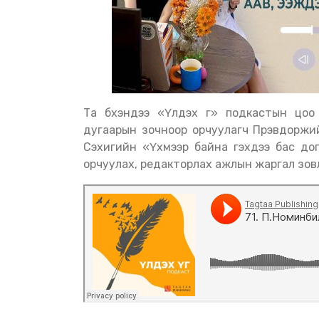
Та бүхэндээ «Үлдэх үг» подкастын цоо шинэхэн дугаарыг хүргэж байна. Энэ удаагийн
дугаарын зочноор орчуулагч Пүрэвдоржи
Сэхигийн «Үхмээр байна гэхдээ бас до
орчуулах, редакторлах ажлын жаргал зовл