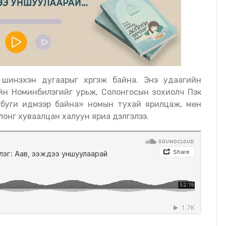
йн Номинбилэгийг урьж, Солонгосын зохиолч Пэк
гбуги идмээр байна» номын тухай ярилцаж, мөн
онг хуваалцан халуун яриа дэлгэлээ.