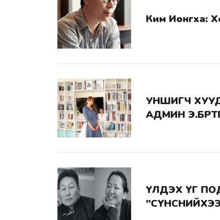
Ким Ионгха: 
УНШИГЧ ХУУДАСНЫ
АДМИН Э.БӨРТ
ҮЛДЭХ ҮГ ПОДКАСТ: Г.АЮУРЗАНА
"СҮНСНИЙХЭЭ