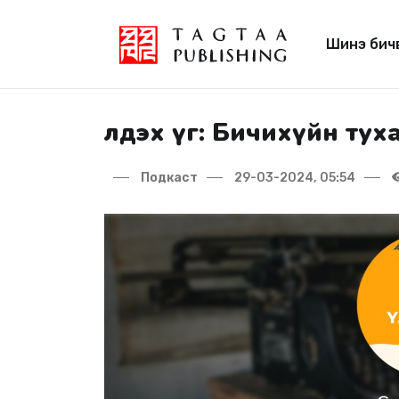
Шинэ бич
Үлдэх үг: Бичихүйн ту
Подкаст
29-03-2024, 05:54