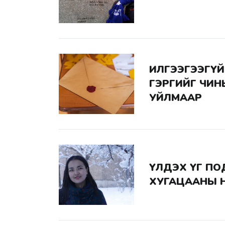
ИЛГЭЭГЭЭГҮЙ ЗУРВАС #4:
ГЭРГИЙГ ЧИН
УЙЛМААР
ҮЛДЭХ ҮГ ПОДКАСТ: Ц.ДЭЛГЭРМАА "ЦАГ
ХУГАЦААНЫ Н