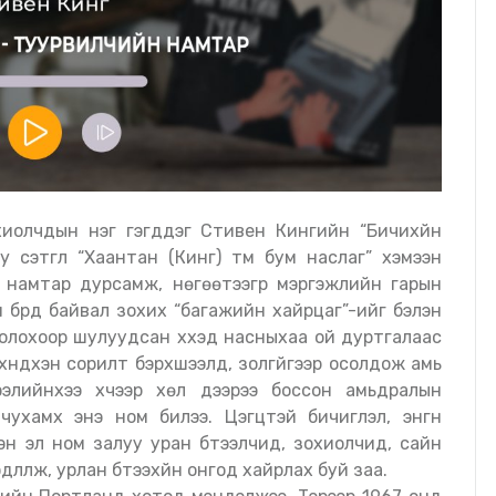
хиолчдын нэг гэгддэг Стивен Кингийн “Бичихүйн
y сэтгүүл “Хаантан (Кинг) түм бум наслаг” хэмээн
намтар дурсамж, нөгөөтээгүүр мэргэжлийн гарын
үн бүрд байвал зохих “багажийн хайрцаг”-ийг бэлэн
болохоор шулуудсан хүүхэд насныхаа ой дуртгалаас
үндхэн сорилт бэрхшээлүүд, золгүйгээр осолдож амь
элийнхээ хүчээр хөл дээрээ боссон амьдралын
хамхүү энэ ном билээ. Цэгцтэй бичиглэл, энгүүн
рэн эл ном залуу уран бүтээлчид, зохиолчид, сайн
лүүлж, урлан бүтээхүйн онгод хайрлах буй заа.