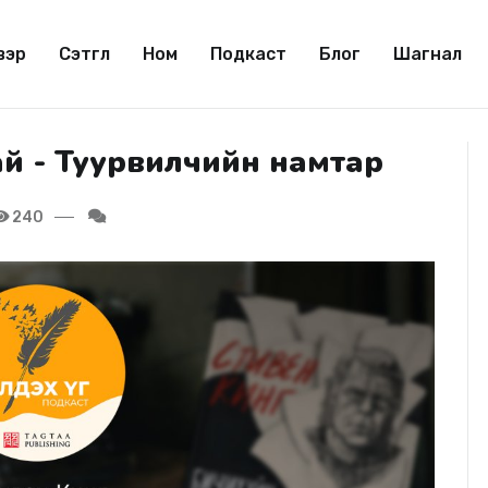
вэр
Сэтгүүл
Ном
Подкаст
Блог
Шагнал
хай - Туурвилчийн намтар
240