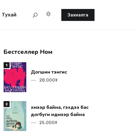
Тухай
Захиалга
Бестселлер Ном
1
Догшин тэнгис
28.000₮
2
догбуги идмээр байна
25.000₮