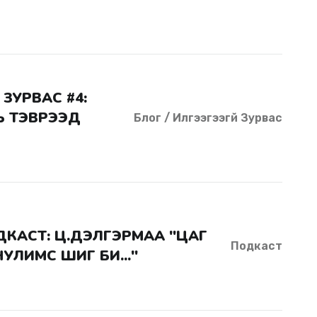
Ь ТЭВРЭЭД
Блог / Илгээгээгүй Зурвас
Подкаст
УЛИМС ШИГ БИ..."