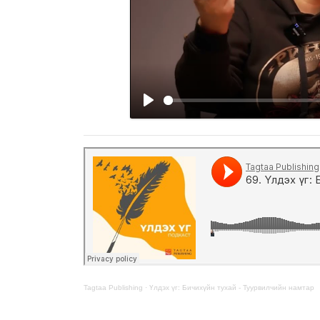
Tagtaa Publishing
·
Үлдэх үг: Бичихүйн тухай - Туурвилчийн намтар