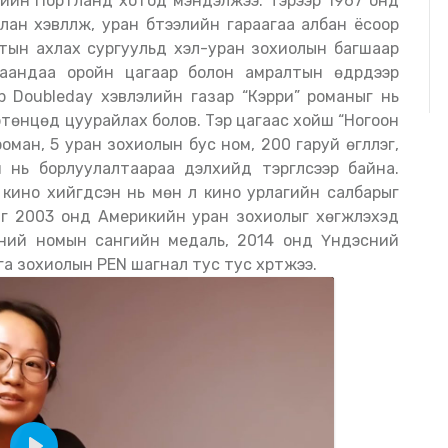
ийн Портланд хотод мэндэлжээ. Тэрээр 1967 онд
хлан хэвлүүлж, уран бүтээлийн гараагаа албан ёсоор
хотын ахлах сургуульд хэл-уран зохиолын багшаар
аандаа оройн цагаар болон амралтын өдрүүдээр
р Doubleday хэвлэлийн газар “Кэрри” романыг нь
ртөнцөд цуурайлах болов. Тэр цагаас хойш “Ногоон
 роман, 5 уран зохиолын бус ном, 200 гаруй өгүүллэг,
нь борлуулалтаараа дэлхийд тэргүүлсээр байна.
кино хийгдсэн нь мөн л кино урлагийн салбарыг
Кинг 2003 онд Америкийн уран зохиолыг хөгжүүлэхэд
сний номын сангийн медаль, 2014 онд Үндэсний
а зохиолын PEN шагнал тус тус хүртжээ.