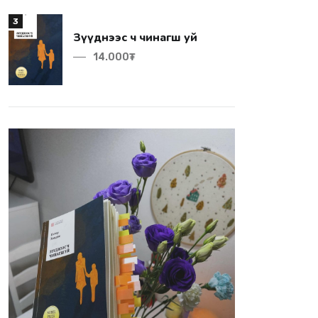
3
Зүүднээс ч чинагш уй
14.000₮