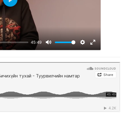
Play
45:49