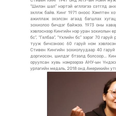
Стивен Кинг 1947 онд АНУ-ын Мэйн муж
“Шилэн шал” нэртэй өгүүллэгээ сэтгүүлд ан
эхлүүлж байв. Кинг 1971 оноос Хэмптен 
ажиллаж эхэлсэн агаад багшлах хугац
зохиолоо бичдэг байжээ. 1973 оны хава
хэвлэснээр Кингийн нэр уран зохиолын е
бүс”, “Гялбаа”, “Үхлийн бүс” зэрэг 70 гаруй
тууж бичсэнээс 60 гаруй ном хэвлэсэн 
Стивен Кингийн зохиолуудаар 40 гаруй 
доргиосон, шилдэг бүтээлүүд болсоор... 
оруулсан хувь нэмрээрээ АНУ-ын Үндэ
урлагийн медаль, 2018 онд Америкийн утг