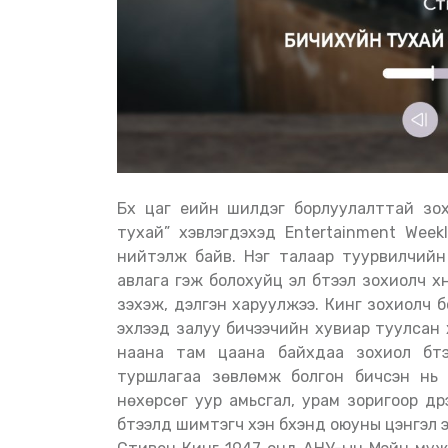
Бүх цаг үеийн шилдэг борлуулалттай зо
тухай” хэвлэгдэхэд Entertainment Weekl
нийтэлж байв. Нэг талаар туурвилчийн 
авлага гэж болохуйц эл бүтээл зохиолч х
зэхэж, дэлгэн харуулжээ. Кинг зохиолч 
эхлээд залуу бичээчийн хувиар туулсан х
наана там цаана байхдаа зохиол бүтэ
туршлагаа зөвлөмж болгон бичсэн нь чу
нөхөрсөг уур амьсгал, урам зоригоор дүү
бүтээлд шимтэгч хэн бүхэнд оюуны цэнгэл эд