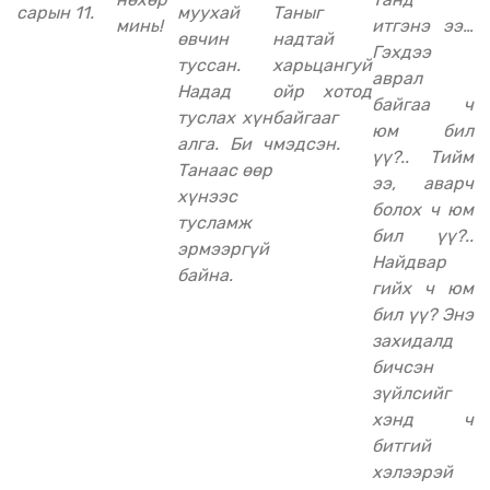
сарын 11.
муухай
Таныг
минь!
итгэнэ ээ…
өвчин
надтай
Гэхдээ
туссан.
харьцангуй
аврал
Надад
ойр хотод
байгаа ч
туслах хүн
байгааг
юм бил
алга. Би ч
мэдсэн.
үү?.. Тийм
Танаас өөр
ээ, аварч
хүнээс
болох ч юм
тусламж
бил үү?..
эрмээргүй
Найдвар
байна.
гийх ч юм
бил үү? Энэ
захидалд
бичсэн
зүйлсийг
хэнд ч
битгий
хэлээрэй