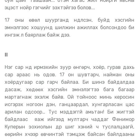
буй цайг таашаан... бүтэн хагас жил нойргүй явсны
эцэст нойр гэгчийг үзэхтэйгээ болов...
17 оны өвөл шуурганд нүдүүлсэн, буйд хэсгийн
эмнэлгээс хошуунд шилжин ажиллах болсондоо би
ингэж л баярлаж байж дээ.
II
Нэг сар нүд ирмэхийн зуур өнгөрч, хоёр, гурав дахь
сар араас нь одов. 17 он шувтарч, найман оны
хоёрдугаар сар гарч байлаа. Би шинэ байдалдаа
дасаж, хөдөөх хэсгийн эмнэлэгтээ бага багаар
мартагнаж эхэлж байв. Ой тойноос минь керосин
исгэрэх ногоон дэн, ганцаардал, хунгарласан цас
арилан одсоор… Тус мэддэггүй амьтан! Би жигтэй
байдлаас яаж ийгээд мултарч чаддаг Фенимор
Куперын зохиолын дүр шиг хэний ч туслалцаагүй,
өөрийн хүчээр өвчинтэй тэмцэж байсан байлдааны