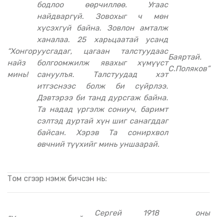
бодлоо өөрчиллөө. Угаас
найдваргүй. Зовохыг ч мөн
хүсэхгүй байна. Зовлон амталж
ханалаа. 25 харьцаатай усанд
“Хонгор
уусгадаг, цагаан талстуудаас
Баяртай.
найз
болгоомжилж явахыг хүмүүст
С.Поляков”
минь!
сануулъя. Талстуудад хэт
итгэснээс болж би сүйрлээ.
Дэвтэрээ би танд дурсгаж байна.
Та надад үргэлж сониуч, баримт
сэлтэд дуртай хүн шиг санагддаг
байсан. Хэрэв Та сонирхвол
өвчний түүхийг минь уншаарай.
Том үсгээр нэмж бичсэн нь:
Сергей
1918 оны