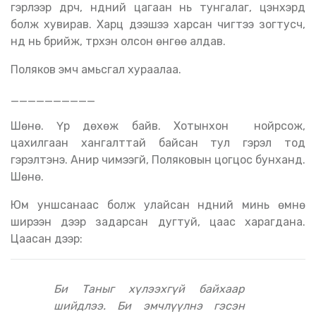
гэрлээр дүүрч, нүдний цагаан нь тунгалаг, цэнхэрдүү
болж хувирав. Харц дээшээ харсан чигтээ зогтусч,
нүд нь бүрийж, түрүүхэн олсон өнгөө алдав.
Поляков эмч амьсгал хураалаа.
__________
Шөнө. Үүр дөхөж байв. Хотынхон нойрсож,
цахилгаан хангалттай байсан тул гэрэл тод
гэрэлтэнэ. Анир чимээгүй, Поляковын цогцос бунханд.
Шөнө.
Юм уншсанаас болж улайсан нүдний минь өмнө
ширээн дээр задарсан дугтуй, цаас харагдана.
Цаасан дээр:
Би Таныг хүлээхгүй байхаар
шийдлээ. Би эмчлүүлнэ гэсэн