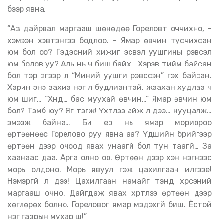
бээр явна.
“Аз дайрвал маргааш шөнөдөө Гореловт оччихно, -
хэмээн хэвтэнгээ бодлоо. - Ямар өвчин тусчихсан
юм бол оо? Гэдэсний хижиг эсвэл уушгины үрэвсэл
юм болов уу? Аль нь ч биш байх… Хэрэв тийм байсан
бол тэр зүгээр л “Миний уушги үрэвссэн” гэх байсан.
Харин энэ захиа нэг л будлиантай, жаахан худлаа ч
юм шиг… “Хүнд… бас муухай өвчин…” Ямар өвчин юм
бол? Тэмбүү юу? Яг тэгж! Үхтлээ айж л дээ… нууцалж…
эмээж байна… Би ер нь ямар мориороо
өртөөнөөс Горелово руу явна аа? Үдшийн бүрийгээр
өртөөн дээр очоод явах унаагүй бол тун таагүй… За
хаанаас даа. Арга олно оо. Өртөөн дээр хэн нэгнээс
морь олдоно. Морь явуул гэж цахилгаан илгээе!
Нэмэргүй л дээ! Цахилгаан намайг тэнд хүрсэний
маргааш очно. Дайгдаж явах хүртлээ өртөөн дээр
хөглөрөх болно. Гореловог ямар мэдэхгүй биш. Ёстой
нэг газрын мухар шүү!”