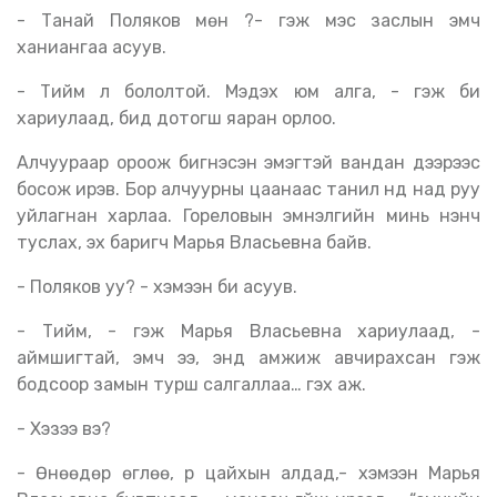
- Танай Поляков мөн үү?- гэж мэс заслын эмч
ханиангаа асуув.
- Тийм л бололтой. Мэдэх юм алга, - гэж би
хариулаад, бид дотогш яаран орлоо.
Алчуураар ороож бигнэсэн эмэгтэй вандан дээрээс
босож ирэв. Бор алчуурны цаанаас танил нүд над руу
уйлагнан харлаа. Гореловын эмнэлгийн минь үнэнч
туслах, эх баригч Марья Власьевна байв.
- Поляков уу? - хэмээн би асуув.
- Тийм, - гэж Марья Власьевна хариулаад, -
аймшигтай, эмч ээ, энд амжиж авчирахсан гэж
бодсоор замын турш салгаллаа… гэх аж.
- Хэзээ вэ?
- Өнөөдөр өглөө, үүр цайхын алдад,- хэмээн Марья