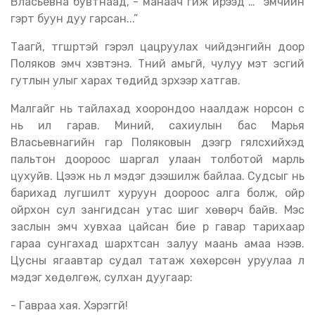
Власьевна бувтнаад, - манаач гүйж ирээд … “эмчийн
гэрт буун дуу гарсан...”
Таагүй, түгшүүртэй гэрэл цацруулах чийдэнгийн доор
Поляков эмч хэвтэнэ. Түүний амьгүй, чулуу мэт эсгий
гутлын улыг харах төдийд зүрхээр хатгав.
Малгайг нь тайлахад хоорондоо наалдаж норсон үс
нь ил гарав. Миний, сахиулын бас Марья
Власьевнагийн гар Поляковын дээгүүр гялсхийхэд
пальтон доороос шаргал улаан толботой марль
цухуйв. Цээж нь үл мэдэг дээшилж байлаа. Судсыг нь
барихад лугшилт хуруун доороос алга болж, ойр
ойрхон сул зангидсан утас шиг хөвөрч байв. Мэс
заслын эмч хувхаа цайсан бие рүү гавар тарихаар
гараа сунгахад шархтсан залуу маань амаа нээв.
Цусны ягаавтар судал татаж хөхөрсөн уруулаа үл
мэдэг хөдөлгөж, сулхан дуугаар:
- Гавраа хая. Хэрэггүй!