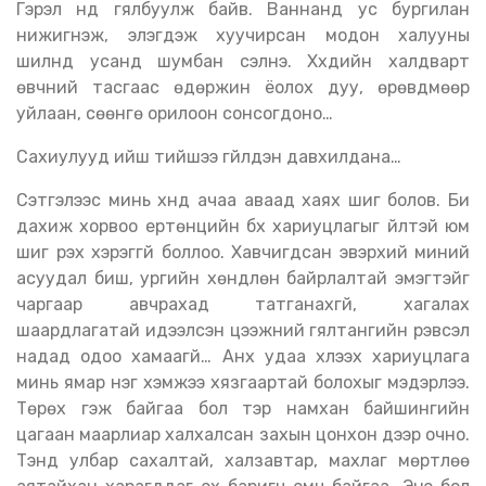
Гэрэл нүд гялбуулж байв. Ваннанд ус бургилан
нижигнэж, элэгдэж хуучирсан модон халууны
шилнүүд усанд шумбан сэлнэ. Хүүхдийн халдварт
өвчний тасгаас өдөржин ёолох дуу, өрөвдмөөр
уйлаан, сөөнгө орилоон сонсогдоно…
Сахиулууд ийш тийшээ гүйлдэн давхилдана…
Сэтгэлээс минь хүнд ачаа аваад хаях шиг болов. Би
дахиж хорвоо ертөнцийн бүх хариуцлагыг үйлтэй юм
шиг үүрэх хэрэггүй боллоо. Хавчигдсан эвэрхий миний
асуудал биш, ургийн хөндлөн байрлалтай эмэгтэйг
чаргаар авчрахад татганахгүй, хагалах
шаардлагатай идээлсэн цээжний гялтангийн үрэвсэл
надад одоо хамаагүй… Анх удаа хүлээх хариуцлага
минь ямар нэг хэмжээ хязгаартай болохыг мэдэрлээ.
Төрөх гэж байгаа бол тэр намхан байшингийн
цагаан маарлиар халхалсан захын цонхон дээр очно.
Тэнд улбар сахалтай, халзавтар, махлаг мөртлөө