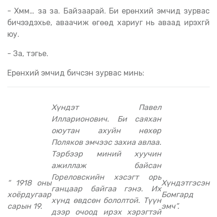
- Хмм… за за. Байзаарай. Би ерөнхий эмчид зурвас
бичээдэхье, аваачиж өгөөд хариуг нь аваад ирэхгүй
юу.
- За, тэгье.
Ерөнхий эмчид бичсэн зурвас минь:
Хүндэт Павел
Илларионович. Би саяхан
оюутан ахуйн нөхөр
Поляков эмчээс захиа авлаа.
Тэрбээр миний хуучин
ажиллаж байсан
Гореловскийн хэсэгт орь
“ 1918 оны
Хүндэтгэсэн
ганцаар байгаа гэнэ. Их
хоёрдугаар
Бомгард
хүнд өвдсөн бололтой. Түүн
сарын 19.
эмч”.
дээр очоод ирэх хэрэгтэй