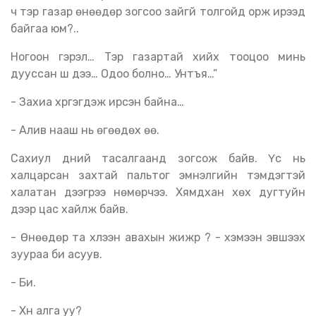
ч тэр газар өнөөдөр зогсоо зайгүй толгойд орж ирээд
байгаа юм?..
Ногоон гэрэл… Тэр газартай хийх тооцоо минь
дууссан шүү дээ… Одоо болно… Унтъя…”
- Захиа хүргэгдэж ирсэн байна…
- Алив нааш нь өгөөдөх өө.
Сахиул үүдний тасалгаанд зогсож байв. Үс нь
халцарсан захтай пальтог эмнэлгийн тэмдэгтэй
халатан дээгүүрээ нөмөрчээ. Хямдхан хөх дугтуйн
дээр цас хайлж байв.
- Өнөөдөр та хүлээн авахын жижүүр үү? - хэмээн эвшээх
зуураа би асуув.
- Би.
- Хүн алга уу?