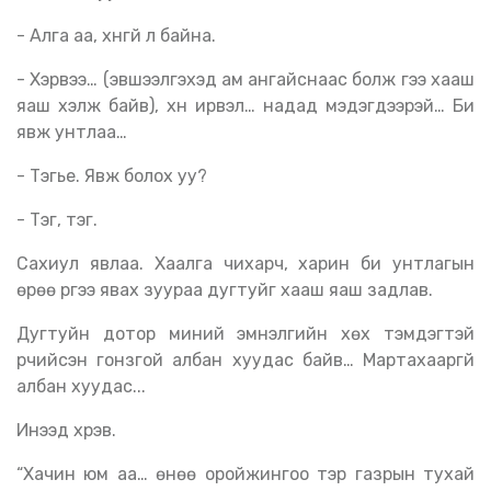
- Алга аа, хүнгүй л байна.
- Хэрвээ… (эвшээлгэхэд ам ангайснаас болж үгээ хааш
яаш хэлж байв), хүн ирвэл… надад мэдэгдээрэй… Би
явж унтлаа…
- Тэгье. Явж болох уу?
- Тэг, тэг.
Сахиул явлаа. Хаалга чихарч, харин би унтлагын
өрөө рүүгээ явах зуураа дугтуйг хааш яаш задлав.
Дугтуйн дотор миний эмнэлгийн хөх тэмдэгтэй
үрчийсэн гонзгой албан хуудас байв… Мартахааргүй
албан хуудас...
Инээд хүрэв.
“Хачин юм аа… өнөө оройжингоо тэр газрын тухай