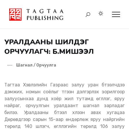
УРАЛДААНЫ ШИЛДЭГ
ОРЧУУЛАГЧ: Б.МИШЭЭЛ
Шагнал / Орчуулга
Тагтаа Хэвлэлийн Газраас залуу уран бүтээлчдээ
дэмжих, номын соёлыг түгээн дэлгэрүүлэх зорилгоор
залуусынхаа дунд хоёр жил тутамд өгүүллэг, яруу
найраг, орчуулгын уралдаант шагнал зарладаг
билээ. Уралдааны бүтээл хүлээн авах хугацаа
Дөрөвдүгээр сарын 15-аар өндөрлөж яруу найргийн
төрөлд 140 шүлэгч, өгүүллэгийн төрөлд 106 залуу