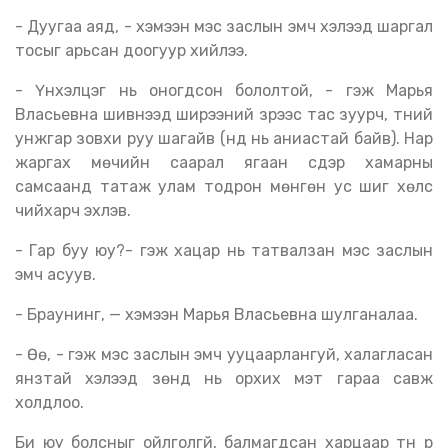
- Дуугаа аяд, - хэмээн мэс заслын эмч хэлээд шаргал
тосыг арьсан доогуур хийлээ.
- Үнхэлцэг нь оногдсон бололтой, - гэж Марья
Власьевна шивнээд ширээний үзүүрээс тас зуурч, түүний
унжгар зовхи руу шагайв (нүд нь аниастай байв). Нар
жаргах мөчийн саарал ягаан сүүдэр хамарны
самсаанд татаж улам тодрон мөнгөн ус шиг хөлс
чийхарч эхлэв.
- Гар буу юу?- гэж хацар нь татвалзан мэс заслын
эмч асуув.
- Браунинг, — хэмээн Марья Власьевна шулганалаа.
- Өө, - гэж мэс заслын эмч ууцаарлангуй, халагласан
янзтай хэлээд зөнд нь орхих мэт гараа савж
холдлоо.
Би юу болсныг ойлголгүй, балмагдсан харцаар түүн рүү