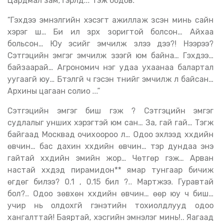
Цардмал зам, гэрлүүд...” гэж бодов.
“Гэхдээ эмнэлгийн хэсэгт ажиллаж үзсэн минь сайн
хэрэг шүү… Би илүү зүрх зоригтой болсон… Айхаа
больсон… Юу эсийг эмчилж үзлээ дээ?! Нээрээ?
Сэтгэцийн эмгэг эмчилж үзээгүй юм байна… Гэхдээ…
байзаарай… Агрономич нэг удаа ухаанаа балартал
уугаагүй юу… Бүтэлгүй ч гэсэн түүнийг эмчилж л байсан…
Архины цагаан солио ...”
Сэтгэцийн эмгэг биш гэж үү? Сэтгэцийн эмгэг
судлалыг унших хэрэгтэй юм сан… За, гай гай… Тэгж
байгаад Москвад очихоороо л… Одоо эхлээд хүүхдийн
өвчин… бас дахин хүүхдийн өвчин… тэр дундаа энэ
гайтай хүүхдийн эмийн жор… Чөтгөр гэж… Арван
настай хүүхдэд пирамидон** ямар тунгаар бичиж
өгдөг билээ? 0.1 үү, 0.15 бил үү?.. Мартжээ. Гуравтай
бол?.. Одоо зөвхөн хүүхдийн өвчин… өөр юу ч биш…
учир нь олдохгүй гэнэтийн тохиолдлууд одоо
хангалттай! Баяртай, хэсгийн эмнэлэг минь!.. Яагаад