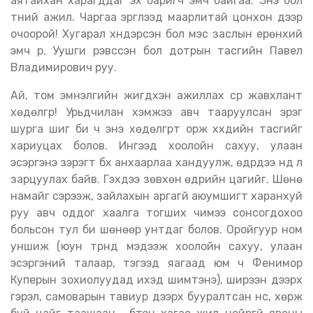
аятайхан харагддаг эх баригч эмч байгаа. Энэ бол
түүний ажил. Чаргаа эргүүлээд маарлитай цонхон дээр
очоорой! Хугарал хүндэрсэн бол мэс заслын ерөнхий
эмч рүү. Уушги үрэвссэн бол дотрын тасгийн Павел
Владимирович руу.
Ай, том эмнэлгийн жигдхэн ажиллах сүр жавхлант
хөдөлгүүр! Урьдчилан хэмжээ авч тааруулсан эрэг
шурга шиг би ч энэ хөдөлгүүрт орж хүүхдийн тасгийг
хариуцах болов. Ингээд хоолойн сахуу, улаан
эсэргэнэ зэрэгт бүх анхаарлаа хандуулж, өдрүүдээ үүнд л
зарцуулах байв. Гэхдээ зөвхөн өдрийн цагийг. Шөнө
намайг сэрээж, зайлахын аргагүй аюумшигт харанхуй
руу авч оддог хаалга тогших чимээ сонсогдохоо
больсон тул би шөнөөр унтдаг болов. Оройгуур ном
уншиж (юун түрүүнд мэдээж хоолойн сахуу, улаан
эсэргэний талаар, тэгээд яагаад юм ч Фенимор
Куперын зохиолуудад ихэд шимтэнэ), ширээн дээрх
гэрэл, самоварын тавиур дээрх бууралтсан үнс, хөрж