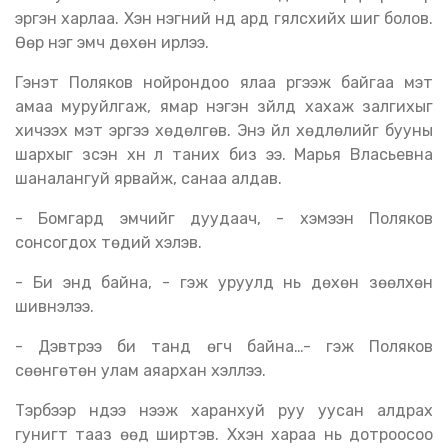
эргэн харлаа. Хэн нэгний нүд ард гялсхийх шиг болов.
Өөр нэг эмч дөхөн ирлээ.
Гэнэт Поляков нойрондоо ялаа үргээж байгаа мэт
амаа муруйлгаж, ямар нэгэн зүйлд хахаж залгихыг
хичээх мэт эрүүгээ хөдөлгөв. Энэ үйл хөдлөлийг бууны
шархыг үзсэн хүн л таних биз ээ. Марья Власьевна
шаналангуй ярвайж, санаа алдав.
- Бомгард эмчийг дуудаач, - хэмээн Поляков
сонсогдох төдий хэлэв.
- Би энд байна, - гэж уруулд нь дөхөн зөөлхөн
шивнэлээ.
- Дэвтрээ би танд өгч байна…- гэж Поляков
сөөнгөтөн улам аяархан хэллээ.
Тэрбээр нүдээ нээж харанхуй руу уусан алдрах
гунигт тааз өөд ширтэв. Хүүхэн хараа нь дотроосоо