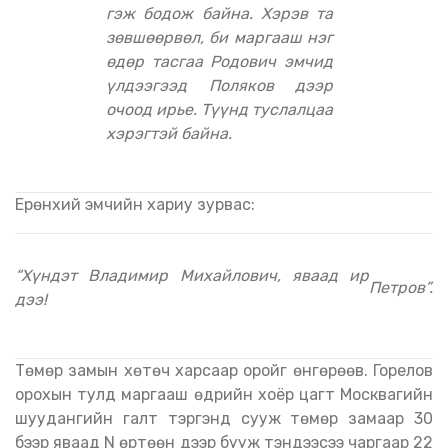
гэж бодож байна. Хэрэв та
зөвшөөрвөл, би маргааш нэг
өдөр тасгаа Родович эмчид
үлдээгээд Поляков дээр
очоод ирье. Түүнд туслалцаа
хэрэгтэй байна.
Ерөнхий эмчийн хариу зурвас:
“Хүндэт Владимир Михайлович, яваад ир
Петров”.
дээ!
Төмөр замын хөтөч харсаар оройг өнгөрөөв. Горелов
орохын тулд маргааш өдрийн хоёр цагт Москвагийн
шуудангийн галт тэргэнд сууж төмөр замаар 30
бээр яваад N өртөөн дээр бууж тэндээсээ чаргаар 22