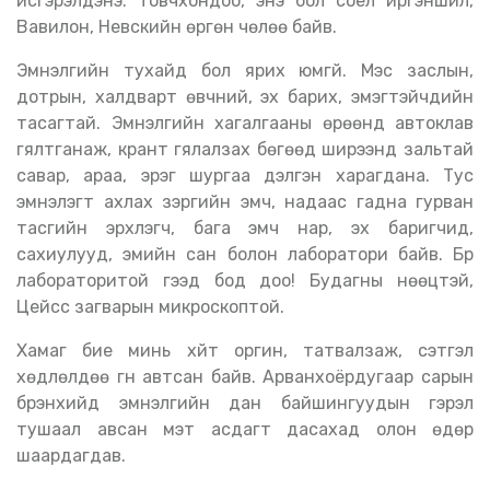
исгэрэлдэнэ. Товчхондоо, энэ бол соёл иргэншил,
Вавилон, Невскийн өргөн чөлөө байв.
Эмнэлгийн тухайд бол ярих юмгүй. Мэс заслын,
дотрын, халдварт өвчний, эх барих, эмэгтэйчүүдийн
тасагтай. Эмнэлгийн хагалгааны өрөөнд автоклав
гялтганаж, крант гялалзах бөгөөд ширээнүүд зальтай
савар, араа, эрэг шургаа дэлгэн харагдана. Тус
эмнэлэгт ахлах зэргийн эмч, надаас гадна гурван
тасгийн эрхлэгч, бага эмч нар, эх баригчид,
сахиулууд, эмийн сан болон лаборатори байв. Бүр
лабораторитой гээд бод доо! Будагны нөөцтэй,
Цейсс загварын микроскоптой.
Хамаг бие минь хүйт оргин, татвалзаж, сэтгэл
хөдлөлдөө гүн автсан байв. Арванхоёрдугаар сарын
бүрэнхийд эмнэлгийн дан байшингуудын гэрэл
тушаал авсан мэт асдагт дасахад олон өдөр
шаардагдав.