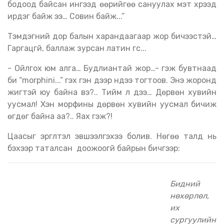
бодоод байсан ингээд өөрийгөө сануулах мэт хүрээд
ирдэг байж ээ… Совин байж...”
Тэмдэгний дор балын харандаагаар жор бичээстэй…
Гаргацгүй, баллаж зурсан латин үгс...
- Ойлгох юм алга… Будлиантай жор…- гэж бувтнаад
би “morphini...” гэх үгэн дээр нүдээ тогтоов. Энэ жоронд
жигтэй юу байна вэ?.. Тийм л дээ… Дөрвөн хувийн
уусмал! Хэн морфины дөрвөн хувийн уусмал бичиж
өгдөг байна аа?.. Яах гэж?!
Цаасыг эргүүлтэл эвшээлгэхээ болив. Нөгөө талд нь
бэхээр таталсан доожоогүй байрын бичгээр:
Бидний
нөхөрлөл,
их
сургуулийн