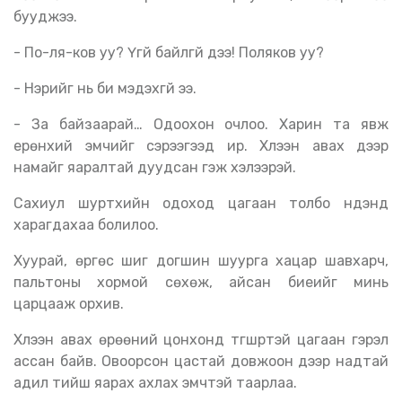
бууджээ.
- По-ля-ков уу? Үгүй байлгүй дээ! Поляков уу?
- Нэрийг нь би мэдэхгүй ээ.
- За байзаарай… Одоохон очлоо. Харин та явж
ерөнхий эмчийг сэрээгээд ир. Хүлээн авах дээр
намайг яаралтай дуудсан гэж хэлээрэй.
Сахиул шуртхийн одоход цагаан толбо нүдэнд
харагдахаа болилоо.
Хуурай, өргөс шиг догшин шуурга хацар шавхарч,
пальтоны хормой сөхөж, айсан биеийг минь
царцааж орхив.
Хүлээн авах өрөөний цонхонд түгшүүртэй цагаан гэрэл
ассан байв. Овоорсон цастай довжоон дээр надтай
адил тийш яарах ахлах эмчтэй таарлаа.