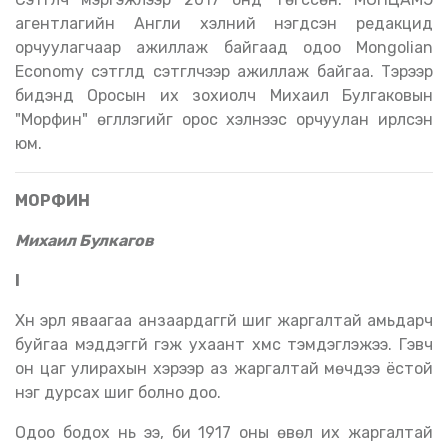
агентлагийн Англи хэлний нэгдсэн редакцид
орчуулагчаар ажиллаж байгаад одоо Mongolian
Economy сэтгүүлд сэтгүүлчээр ажиллаж байгаа. Тэрээр
бидэнд Оросын их зохиолч Михаил Булгаковын
"Морфин" өгүүллэгийг орос хэлнээс орчуулан ирүүлсэн
юм.
МОРФИН
Михаил Булкагов
I
Хүн эрүүл яваагаа анзаардаггүй шиг жаргалтай амьдарч
буйгаа мэддэггүй гэж ухаант хүмүүс тэмдэглэжээ. Гэвч
он цаг улирахын хэрээр аз жаргалтай мөчүүдээ ёстой
нэг дурсах шиг болно доо.
Одоо бодох нь ээ, би 1917 оны өвөл их жаргалтай