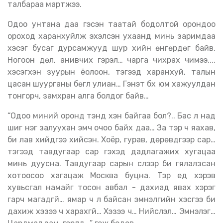
талбараа мартжээ.
Одоо унтана даа гэсэн таатай бодолтой орондоо
ороход харанхуйлж эхэлсэн ухаанд минь заримдаа
хэсэг бусаг дурсамжууд шур хийн өнгөрдөг байв.
Ногоон дөл, анивчих гэрэл… чарга чихрах чимээ....
хэсэгхэн зуурын ёолоон, тэгээд харанхуй, талын
цасан шуурганы бөглүү улиан… Гэнэт бүх юм хажуулдан
тонгорч, замхран алга болдог байв…
“Одоо миний оронд тэнд хэн байгаа бол?.. Бас л над
шиг нэг залуухан эмч очоо байх даа… За тэр ч яахав,
би лав хийдгээ хийсэн. Хоёр, гурав, дөрөвдүгээр сар…
тэгээд тавдугаар сар гэхэд дадлагажих хугацаа
минь дуусна. Тавдугаар сарын сүүлээр би гялалзсан
хотоосоо хагацаж Москва буцна. Тэр үед хэрэв
хувьсгал намайг тосон авбал - дахиад явах хэрэг
гарч магадгүй… ямар ч л байсан эмнэлгийн хэсгээ би
дахиж хэзээ ч харахгүй… Хэзээ ч… Нийслэл… Эмнэлэг…