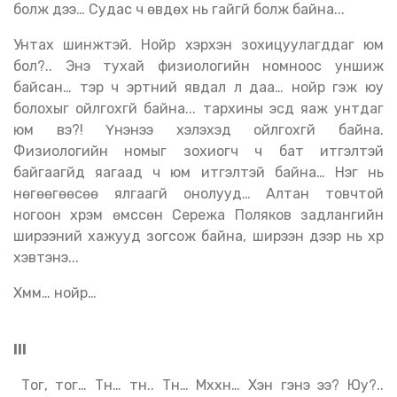
болж дээ… Судас ч өвдөх нь гайгүй болж байна...
Унтах шинжтэй. Нойр хэрхэн зохицуулагддаг юм
бол?.. Энэ тухай физиологийн номноос уншиж
байсан… тэр ч эртний явдал л даа… нойр гэж юу
болохыг ойлгохгүй байна... тархины эсүүд яаж унтдаг
юм вэ?! Үнэнээ хэлэхэд ойлгохгүй байна.
Физиологийн номыг зохиогч ч бат итгэлтэй
байгаагүйд яагаад ч юм итгэлтэй байна… Нэг нь
нөгөөгөөсөө ялгаагүй онолууд… Алтан товчтой
ногоон хүрэм өмссөн Сережа Поляков задлангийн
ширээний хажууд зогсож байна, ширээн дээр нь хүүр
хэвтэнэ...
Хмм… нойр…
III
Тог, тог… Түн… түн.. Түн… Мххн… Хэн гэнэ ээ? Юу?..