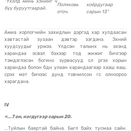
"Үх
элд минь хэнийг ч
Поляковь
хоёрдугаар
бүү буруутгаарай.
оточ.
сарын 13”
Амиа хорлогчийн захидлын дэргэд хар хулдаасан
хавтастай зузаан дэвтэр үзэгдэнэ. Эхний
хуудсуудыг уржээ. Үлдсэн талынх нь эхэнд
харандаа эсвэл бэхээр тод жижиг бичгээр
тэмдэглэсэн богино зурвасууд сүүл рүүгээ хорын
харандаа болон бүдүүн улаан харандаагаар хааш яаш,
үсрэх мэт бичээс дунд товчилсон үгс олноороо
харагдана.
IV
«...7 он, нэгдүгээр сарын 20.
...туйлын баяртай байна. Бөглүү байх тусмаа сайн.