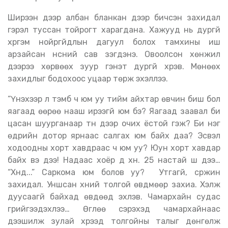
Ширээн дээр албан бланкан дээр бичсэн захидал
гэрэл туссан тойрогт харагдана. Хажууд нь дургүй
хүргэм нойргүйдлын дагуул болох тамхины иш
арзайсан үнсний сав үзэгдэнэ. Овоолсон хөнжил
дээрээ хөрвөөх зуур гэнэт дургүй хүрэв. Мөнөөх
захидлыг бодохоос уцаар төрж эхэллээ.
“Үнэхээр л тэмбүү ч юм уу тийм айхтар өвчин биш бол
яагаад өөрөө нааш ирээгүй юм бэ? Яагаад заавал би
цасан шуурганаар түүн дээр очих ёстой гэж? Би нэг
өдрийн дотор ярнаас салгах юм байх даа? Эсвэл
ходоодны хорт хавдраас ч юм уу? Юун хорт хавдар
байх вэ дээ! Надаас хоёр дүү хүн. 25 настай шүү дээ…
“Хүнд...” Саркома юм болов уу? Утгагүй, сүржин
захидал. Уншсан хүний толгой өвдмөөр захиа. Хэлж
дуусаагүй байхад өвдөөд эхлэв. Чамархайн судас
гүрийгээдэхлээ… Өглөө сэрэхэд чамархайнаас
дээшилж зулай хүрээд толгойны талыг дөнгөлж