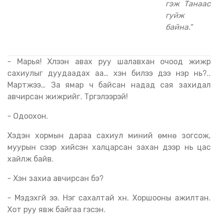
гэж Танаас
гуйж
байна.”
- Марья! Хүлээн авах руу шалавхан очоод жижүүр
сахиулыг дуудаадах аа… хэн билээ дээ нэр нь?..
Мартжээ… За ямар ч байсан надад сая захидал
авчирсан жижүүрийг. Түргэлээрэй!
- Одоохон.
Хэдэн хормын дараа сахиул миний өмнө зогсож,
муурын үсээр хийсэн халцарсан захан дээр нь цас
хайлж байв.
- Хэн захиа авчирсан бэ?
- Мэдэхгүй ээ. Нэг сахалтай хүн. Хоршооны ажилтан.
Хот руу явж байгаа гэсэн.