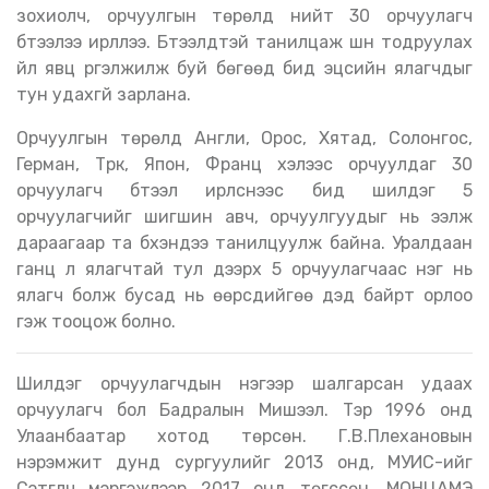
зохиолч, орчуулгын төрөлд нийт 30 орчуулагч
бүтээлээ ирүүллээ. Бүтээлүүдтэй танилцаж шүүн тодруулах
үйл явц үргэлжилж буй бөгөөд бид эцсийн ялагчдыг
тун удахгүй зарлана.
Орчуулгын төрөлд Англи, Орос, Хятад, Солонгос,
Герман, Түрк, Япон, Франц хэлээс орчуулдаг 30
орчуулагч бүтээл ирүүлснээс бид шилдэг 5
орчуулагчийг шигшин авч, орчуулгуудыг нь ээлж
дараагаар та бүхэндээ танилцуулж байна. Уралдаан
ганц л ялагчтай тул дээрх 5 орчуулагчаас нэг нь
ялагч болж бусад нь өөрсдийгөө дэд байрт орлоо
гэж тооцож болно.
Шилдэг орчуулагчдын нэгээр шалгарсан удаах
орчуулагч бол Бадралын Мишээл. Тэр 1996 онд
Улаанбаатар хотод төрсөн. Г.В.Плехановын
нэрэмжит дунд сургуулийг 2013 онд, МУИС-ийг
Сэтгүүлч мэргэжлээр 2017 онд төгссөн. МОНЦАМЭ