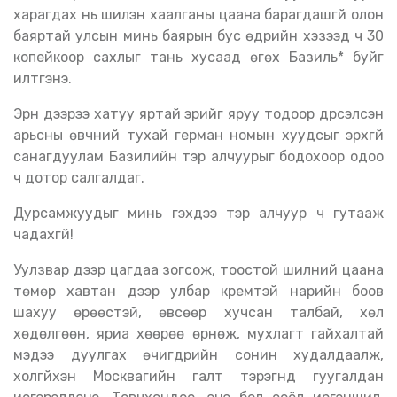
харагдах нь шилэн хаалганы цаана барагдашгүй олон
баяртай улсын минь баярын бус өдрийн хэзээд ч 30
копейкоор сахлыг тань хусаад өгөх Базиль* буйг
илтгэнэ.
Эрүүн дээрээ хатуу яртай эрийг яруу тодоор дүрсэлсэн
арьсны өвчний тухай герман номын хуудсыг эрхгүй
санагдуулам Базилийн тэр алчуурыг бодохоор одоо
ч дотор салгалдаг.
Дурсамжуудыг минь гэхдээ тэр алчуур ч гутааж
чадахгүй!
Уулзвар дээр цагдаа зогсож, тоостой шилний цаана
төмөр хавтан дээр улбар кремтэй нарийн боов
шахуу өрөөстэй, өвсөөр хучсан талбай, хөл
хөдөлгөөн, яриа хөөрөө өрнөж, мухлагт гайхалтай
мэдээ дуулгах өчигдрийн сонин худалдаалж,
холгүйхэн Москвагийн галт тэрэгнүүд гуугалдан