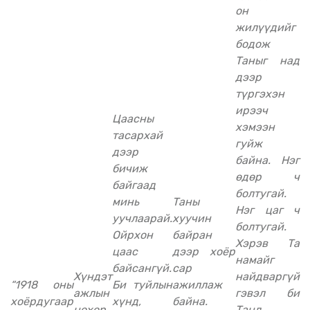
он
жилүүдийг
бодож
Таныг над
дээр
түргэхэн
ирээч
Цаасны
хэмээн
тасархай
гуйж
дээр
байна. Нэг
бичиж
өдөр ч
байгаад
болтугай.
минь
Таны
Нэг цаг ч
уучлаарай.
хуучин
болтугай.
Ойрхон
байран
Хэрэв Та
цаас
дээр хоёр
намайг
байсангүй.
сар
Хүндэт
найдваргүй
“1918 оны
Би туйлын
ажиллаж
ажлын
гэвэл би
хоёрдугаар
хүнд,
байна.
нөхөр
Танд