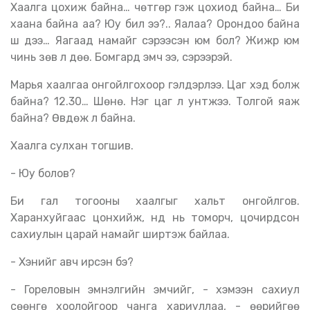
Хаалга цохиж байна… чөтгөр гэж цохиод байна… Би
хаана байна аа? Юу бил ээ?.. Яалаа? Орондоо байна
шүү дээ… Яагаад намайг сэрээсэн юм бол? Жижүүр юм
чинь зөв л дөө. Бомгард эмч ээ, сэрээрэй.
Марья хаалгаа онгойлгохоор гэлдэрлээ. Цаг хэд болж
байна? 12.30… Шөнө. Нэг цаг л унтжээ. Толгой яаж
байна? Өвдөж л байна.
Хаалга сулхан тогшив.
- Юу болов?
Би гал тогооны хаалгыг хальт онгойлгов.
Харанхуйгаас цонхийж, нүд нь томорч, цочирдсон
сахиулын царай намайг ширтэж байлаа.
- Хэнийг авч ирсэн бэ?
- Гореловын эмнэлгийн эмчийг, - хэмээн сахиул
сөөнгө хоолойгоор чанга хариуллаа, - өөрийгөө