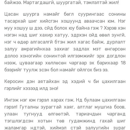
байжээ. Мартагдашгүй, шуургатай, тэмүүлэлтэй жил!
Цасан шуурга намайг бөглүү суурингаас сонины
тасархай шиг хийсгэн хошуунд аваачсан юм. Нэг
муу хошуу шүү дээ, сүйд болох юу байна гэж үү? Хэрэв хэн
нэгэн над шиг хахир хатуу, зүдрүүхэн ойд өвөл зунгүй,
нэг ч өдөр алгасалгүй бүтэн жил хагас байж, дурлалт
залуу амрагийнхаа захиаг задлах мэт өнгөрсөн
долоо хоногийн сонинтой илгээмжийг зүрх догдлон
нээж, цуваагаар хөллөсөн чаргаар эх барихаар 18
бээрийг туулж үзсэн бол намайг ойлгох биз ээ.
Керосин дэн аятайхан эд хэдий ч би цахилгаан
гэрлийг хэзээд илүүд үзнэ!
Ингэж нэг юм гэрэл харах гэж. Нүд булаам цахилгаан
гэрэл! Гуталны зурагтай хаяг, алтлаг мушгиа боов,
улаан тугнууд өлгөөтэй, тариачдын чарганд
тэгшлэгдсэн хотын төв гудамжинд гахай шиг
жаламгар нүдтэй, хиймэл үстэй залуугийн зураг