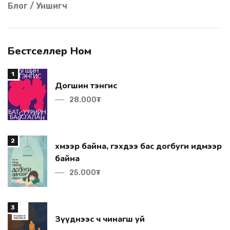
Блог / Уншигч
Бестселлер Ном
1
Догшин тэнгис
28.000₮
2
байна
25.000₮
3
Зүүднээс ч чинагш уй