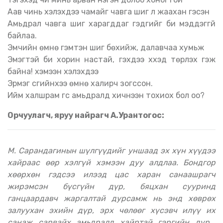
Аав чинь хэлэхдээ чамайг чавга шиг л жаахан гэсэн
Амьдрал чавга шиг харагддаг гэдгийг би мэддэггүй
байлаа.
Эмчийн өмнө гэмтэн шиг бөхийж, далавчаа хумьж
Эмэгтэй би хорин настай, гэхдээ хүүхэд төрүүлэх гэж
байна! хэмээн хэлэхдээ
Эрмэг үсгийнхээ өмнө халирч зогссон.
Ийм халшрам үгс амьдралд хичнээн тохиох бол оо?
Орчуулагч, яруу найрагч А.Урантогос:
М. Сарандагинын шүлгүүдийг уншаад эх хүн хүүдээ
хайраас өөр хэлгүй хэмээн дуу алдлаа. Бондгор
хөөрхөн гэдсээ илээд цас харан санаашрагч
жирэмсэн бүсгүйн дүр, бяцхан сууринд
ганцаардавч жаргалтай дурсамж нь энд хөврөх
залуухан эхийн дүр, эрх чөлөөг хүсэвч илүү их
санаж сарвайх амьдралд хайртай гэргийн дүр...