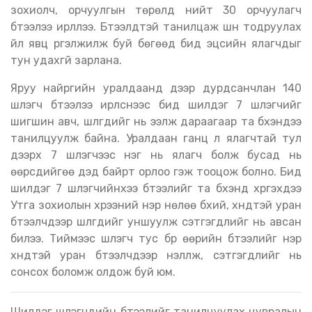
зохиолч, орчуулгын төрөлд нийт 30 орчуулагч
бүтээлээ ирүүллээ. Бүтээлүүдтэй танилцаж шүүн тодруулах
үйл явц үргэлжилж буй бөгөөд бид эцсийн ялагчдыг
тун удахгүй зарлана.
Яруу найргийн уралдаанд дээр дурдсанчлан 140
шүлэгч бүтээлээ ирүүлснээс бид шилдэг 7 шүлэгчийг
шигшин авч, шүлгүүдийг нь ээлж дараагаар та бүхэндээ
танилцуулж байна. Уралдаан ганц л ялагчтай тул
дээрх 7 шүлэгчээс нэг нь ялагч болж бусад нь
өөрсдийгөө дэд байрт орлоо гэж тооцож болно. Бид
шилдэг 7 шүлэгчийнхээ бүтээлийг та бүхэнд хүргэхдээ
Утга зохиолын хүрээний нэр нөлөө бүхий, хүндтэй уран
бүтээлчдээр шүлгүүдийг уншуулж сэтгэгдлийг нь авсан
билээ. Тиймээс шүлэгч тус бүр өөрийн бүтээлийг нэр
хүндтэй уран бүтээлчдээр үнэлүүлж, сэтгэгдлийг нь
сонсох боломж олдож буй юм.
Шилдэг шүлэгчдийн бүтээлийг танилцуулах цувралын