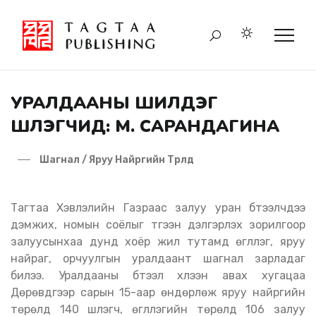
УРАЛДААНЫ ШИЛДЭГ
ШҮЛЭГЧИД: М. САРАНДАГИНА
Шагнал / Яруу Найргийн Төрөлд
Тагтаа Хэвлэлийн Газраас залуу уран бүтээлчдээ
дэмжих, номын соёлыг түгээн дэлгэрүүлэх зорилгоор
залуусынхаа дунд хоёр жил тутамд өгүүллэг, яруу
найраг, орчуулгын уралдаант шагнал зарладаг
билээ. Уралдааны бүтээл хүлээн авах хугацаа
Дөрөвдүгээр сарын 15-аар өндөрлөж яруу найргийн
төрөлд 140 шүлэгч, өгүүллэгийн төрөлд 106 залуу