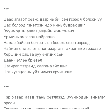
***
Цаас агаарт хөвж, дээр нь бичсэн үгсээс ч болсон уу
Цас болоод гэнэтхэн нүдрүү минь будрах шиг
Зуунмодын өвөл цэвцийн жингэнэнэ.
Үр минь амгалан нойрсоно.
Намар байсан бол эртлэн босож хүүгээ тэврээд
Найман өндөглөгч, нэг азарган тахиаг нь харахаар
Хөршийн хашаа руу өнгийх сөн.
Даанч өглөө бүр өвөл
Цагираг тээрэмд хулгана гүйх шиг
Цаг хугацааны уйт чимээ хүрчигнэнэ.
***
Тэр хавар аавд тань хөтлүүлээд Зуунмодын эмнэлэг
орсон
Тэгэхэд чи минь арван нэгэн долоо хоногтой