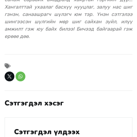
Хангалттай ухаалаг басхүү нууцлаг, залуу нас шиг
гэнэн, санаашрагч шүлэгч юм тэр. Үнэн сэтгэлээ
шингээсэн шүлгийн мөр шиг сайхан зүйл, илүү
амжилт гэж юу байх билээ! Бичээд байгаарай гэж
ерөөе дөө.
Сэтгэгдэл хэсэг
Сэтгэгдэл үлдээх