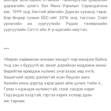
дараагийн шүлэгч бол Мөнх-Учралын Сарандагина
юм. 1999 онд Хэнтий аймгийн Дархан суманд төрж,
Бор-Өндөр сумын ЕБС-ийг 2016 онд төгссөн. Соёл
урлагийн их сургуулийн Радио телевизийн
сургуулийн Сэтгүүл зүйн 4-р курсийн оюутан.
***
Үймрэн хөрвөөсөн өчнөөн хөндүүрт нар мандаж байна
Үүнд хэн ч буруугүй ээ, эмзэг доройхон мэдрэмж минь!
Өөрийгөө өрөвдөж нулимс унагахаас өөр хүчгүй,
Хөшигний үзүүрээс дүүжлээтэй үхсэн бяцхан аалз
Хөлийн минь дэргэд харагдвал айж цочих тийм л...
Гэлээ ч нүдэндээ нулимстай, гэзэг үсэндээ хориг
Гэдсэндээ хүүхэдтэй, гэртээ харих хүслээр дүүрэн
аж төрнөм.