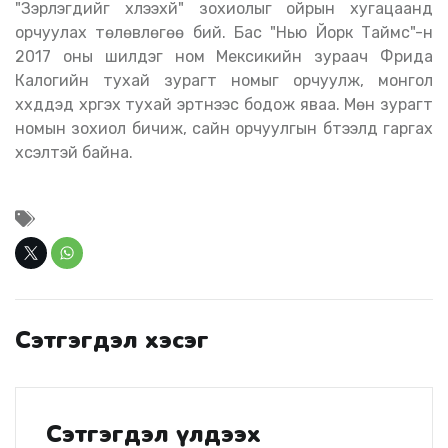
"Зэрлэгүүдийг хүлээхүй" зохиолыг ойрын хугацаанд
орчуулах төлөвлөгөө бий. Бас "Нью Йорк Таймс"-н
2017 оны шилдэг ном Мексикийн зураач Фрида
Калогийн тухай зурагт номыг орчуулж, монгол
хүүхдүүдэд хүргэх тухай эртнээс бодож яваа. Мөн зурагт
номын зохиол бичиж, сайн орчуулгын бүтээлүүд гаргах
хүсэлтэй байна.
Сэтгэгдэл хэсэг
Сэтгэгдэл үлдээх