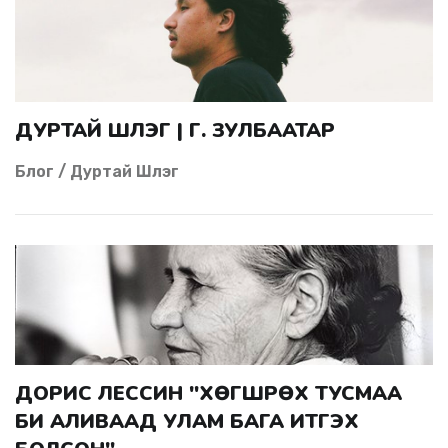
ДУРТАЙ ШҮЛЭГ | Г. ЗУЛБААТАР
Блог / Дуртай Шүлэг
ДОРИС ЛЕССИН "ХӨГШРӨХ ТУСМАА
БИ АЛИВААД УЛАМ БАГА ИТГЭХ