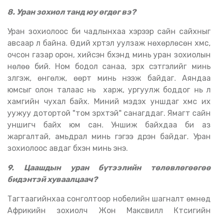
8. Уран зохиол танд юу өгдөг вэ?
Уран зохиолоос би чадлынхаа хэрээр сайн сайхныг
авсаар л байна. Өдий хүртэл уулзаж нөхөрлөсөн хүмүүс,
очсон газар орон, хийсэн бүхэнд минь уран зохиолын
нөлөө бий. Ном бодол санаа, зүрх сэтгэлийг минь
зүлгэж, өнгөлж, өөрт минь нээж байдаг. Аяндаа
юмсыг олон талаас нь харж, ургуулж боддог нь л
хамгийн чухал байх. Миний мэдэх уншдаг хүмүүс их
уужуу дотортой "том зүрхтэй" санагддаг. Ямагт сайн
уншигч байх юм сан. Уншиж байхдаа би аз
жаргалтай, амьдрал минь гэгээ дүүрэн байдаг. Уран
зохиолоос авдаг бүхэн минь энэ.
9. Цаашдын уран бүтээлийн төлөвлөгөөгөө
бидэнтэй хуваалцаач?
Тагтаагийнхаа сонголтоор нобелийн шагналт өмнөд
Африкийн зохиолч Жон Максвилл Күтсигийн