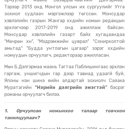
Тэрээр 2013 онд Монгол улсын их сургуулийг Утга
зохиол судлаач мэргэжлээр төгссөн. Монсудар
хэвлэлийн газрын Жангар хүүхдийн номын редакцын
эрхлэгчээр 2017-2019 онд ажиллаж байсан.
Монсудар хэвлэлийн газарт байх хугацаандаа
"Мөчрөн хүн", "Мэдрэмжийн цуврал" "Сонирхолтой
амьтад" "Будда унтлагын цагаар" зэрэг хүүхдийн
номуудын орчуулагч, редактораар ажилласан.
Мөн Б.Дэлгэрмаа маань Тагтаа Паблишингаас эрхлэн
гаргаж, уншигчдын гар дээр тавиад удаагүй буй,
Японы нэн шинэ үеийн алдартай зохиолч Саяака
Муратагийн
"Нэрийн дэлгүүрийн эмэгтэй"
бэсрэг
романы орчуулагч билээ.
1. Орчуулсан номынхоо талаар товчхон
танилцуулаач?