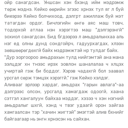
ойр санагдсан. Уншсан хэн бүхэнд ийм мэдрэмж
төрж мэднэ. Кейко өөрийн зүгээс хүүрнэх тул яг л буй
биеэрээ Кейко болчихоод, дэлгүүрт ажиллаж буй мэт
татагдан ордог. Бичлэгийн өнгө аяс маш товч,
тодорхой атлаа үнэн хэрэгтээ маш "дэлгэрэнгүй"
зохиол санагдсан. Бид бүгдээрээ л амьдралынхаа аль
нэг үед олны дунд сондгойрч, гадуурхагдах, хүлээн
зөвшөөрөгдөхгүй байх мэдрэмжтэй нүүр тулдаг байх.
"Дур зоргоороо амьдрахын тулд нийгэмтэй ана мана
үзэлцдэг хүн түүнээс ирэх зовлон шаналалаа ч хүлцэх
учиртай гэж би боддог. Хэрэв чадахгүй бол заавал
урсгал сөрж тэмцэх хэрэггүй." гэж Кейко хэлдэг.
Аливааг эрүүлээр хардаг, амьдрах "гарын авлага"-аа
дэлгүүрээс олсон, урсгалд хамагдаж одоогүй, хаана
сэтгэл хангалуун байхаа мэддэг, хэзээ ч хэн нэгний
амьдралыг шүүхгүй, хэнд ч түвэг удаагүй орон зайгаа
хамгаалсан тэр “хачин жигтэй" эмэгтэй алив бүхнийг
байгаагаар нь энгүүн хүүрнэсэн нь сайхан.