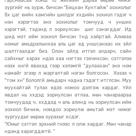
гарснаасаа хойш 10 жилийн дараа өөрөө чимэг
зургийг нь зурж, бичсэн "Бяцхан Хунтайж" зохиолыг
бүх цаг үеийн хамгийн шилдэг хүүхдийн зохиол гэдэг ч
үнэн хэрэгтээ энэ зохиолыг томчууд ч унших
хэрэгтэй, тэдэнд л зориулсан шиг санагддаг. Ид
шид мэт ийм зохиол бичсэн түүнд хайртай. Аливаа
номыг амьдралынхаа аль цаг үед уншсанаас их зүйл
шалтгаалдаг биз. Олон зүйлд итгэл алдарч, сайн
сайхныг харах нүдээ хаа нэгтээ гээчихсэн, сэтгэлээ
нээх хүнгүй явахад үгээр хэлэмгүй "дулаахан" энэ ном
намайг зүгээр л жаргалтай нэгэн болгосон. Хэзээ ч
"том хүн" бололгүй амьдарч чадна гэдэгт итгүүлсэн. Муу
муухайтай тулах үедээ номоо дэлгэж хардаг. Үйл
явдал нь хүүхдэд зориулсан атлаа, мөн чанараараа
томчуудад ч, хүүхдүүдэд ч аль алинд нь зориулсан ийм
зохиол бичиж, номдоо зориулж амьтай мэт чимэг
зургуудыг өөрөө зурахыг хүсдэг.
"Юмыг сэтгэл зүрхний гүнээс л олж хардаг. Мөн чанар
нүдэнд харагддаггүй. "