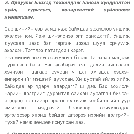
3. Орчуулж байхад тохиолдож байсан хүндрэлтэй
зүйл, туршлага, сонирхолтой зүйлээсээ
хуваалцаач.
Сар шинийн үеэр замд явж байхдаа зохиолоо уншиж
эхэлсэн юм. Яаж шинэлснээ огт санадаггүй. Уншиж
дуусаад цаас бал гаргаж ирээд шууд орчуулж
эхэлсэн. Тэгтлээ татагдсан хэрэг.
Энэ миний анхны орчуулгын бүтээл. Тэгэхээр мэдээж
туршлага бага. Нэг өгүүлбэрээ хэд дахин нягтлаад
хэчнээн цагаар суусан ч цаг хугацаа хэрхэн
өнгөрснийг мэдээгүй дууссан. Хүн дуртай зүйлээ хийж
байхдаа ер ядарч, зүдэрдэггүй шүү дээ. Бас зохиолч
нэрийн дэлгүүрийг дурайтал сайхан зураглан бичсэн
ч өөрөө тэр газар оронд нь очиж конбинигийн уур
амьсгалыг мэдрээгүй болохоор орчуулгадаа
эргэлзсээр японд байдаг дүүгээрээ нэрийн дэлгүүрийн
тухай нэмж зөндөө яриулсан даа.