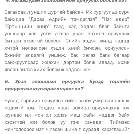
4. Яагаад уран зохиолын ном орчуулах болсон бэ?
Багаасаа л унших дуртай байсан. Их сургуульд сурч
байхдаа "Дараа өдрийн тэмдэглэл", "Нэг өдөр",
"Ертөнцийн анир" гээд хэд хэдэн блог байнга
уншсаар хэл усгүй атлаа уран зохиол орчуулах
битүүхэн хүсэлтэй болсон. Сүүлийн хэдэн жилд надад
хүчтэй нөлөөлсөн хэдэн хүний бичсэн, орчуулсан
бүхнийг алдалгүй уншиж, бас хэлээ бага багаар
сайжруулсаар жаахан дөртэй болж аваад, хүсэж
явсан зүйлээ хийх боломж олдсон юм.
5. Уран зохиолын орчуулга бусад төрлийн
орчуулгаас юугаараа онцлог вэ?
Бусад төрлийн орчуулга хийж үзээгүй учир сайн хэлж
мэдэхгүй юм. Гэхдээ уран зохиол орчуулахад юу
юунаас илүү монгол хэлээ маш сайн мэддэг байх
хэрэгтэй юм болов уу гэж санадаг. Тиймээс
монголоороо нэг ч гэсэн шинэ үг сураад хэрэглэхийг