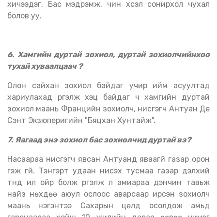
хичээдэг. Бас мэдрэмж, чин хүсэл сонирхол чухал
болов уу.
6. Хамгийн дуртай зохиол, дуртай зохиолчийнхоо
тухай хуваалцаач ?
Олон сайхан зохиол байдаг учир ийм асуултад
хариулахад үргэлж хэцүү байдаг ч хамгийн дуртай
зохиол маань Францийн зохиолч, нисгэгч Антуан Де
Сэнт Экзюперигийн "Бяцхан Хунтайж".
7. Яагаад энэ зохиол бас зохиолчид дуртай вэ?
Насаараа нисгэгч явсан Антуанд яваагүй газар орон
гэж үгүй. Тэнгэрт удаан нисэх тусмаа газар дэлхий
түүнд илүү ойр болж үргэлж л амиараа дэнчин тавьж
найз нөхдөө аюул ослоос аварсаар ирсэн зохиолч
маань нэгэнтээ Сахарын цөлд осолдож амьд