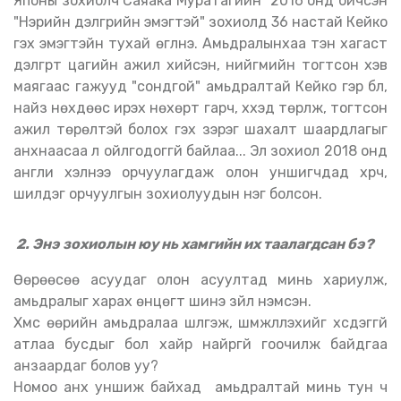
Японы зохиолч Саяака Муратагийн 2016 онд бичсэн
"Нэрийн дэлгүүрийн эмэгтэй" зохиолд 36 настай Кейко
гэх эмэгтэйн тухай өгүүлнэ. Амьдралынхаа тэн хагаст
дэлгүүрт цагийн ажил хийсэн, нийгмийн тогтсон хэв
маягаас гажууд "сондгой" амьдралтай Кейко гэр бүл,
найз нөхдөөс ирэх нөхөрт гарч, хүүхэд төрүүлж, тогтсон
ажил төрөлтэй болох гэх зэрэг шахалт шаардлагыг
анхнаасаа л ойлгодоггүй байлаа... Эл зохиол 2018 онд
англи хэлнээ орчуулагдаж олон уншигчдад хүрч,
шилдэг орчуулгын зохиолуудын нэг болсон.
2. Энэ зохиолын юу нь хамгийн их таалагдсан бэ?
Өөрөөсөө асуудаг олон асуултад минь хариулж,
амьдралыг харах өнцөгт шинэ зүйл нэмсэн.
Хүмүүс өөрийн амьдралаа шүүлгэж, шүүмжлүүлэхийг хүсдэггүй
атлаа бусдыг бол хайр найргүй гоочилж байдгаа
анзаардаг болов уу?
Номоо анх уншиж байхад амьдралтай минь тун ч