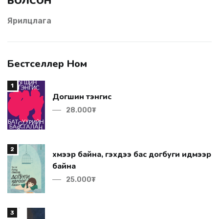
БОЛСОН"
Ярилцлага
Бестселлер Ном
1
Догшин тэнгис
28.000₮
2
байна
25.000₮
3