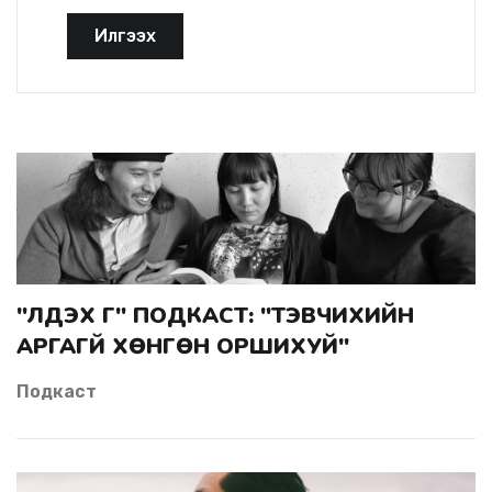
Илгээх
"ҮЛДЭХ ҮГ" ПОДКАСТ: "ТЭВЧИХИЙН
АРГАГҮЙ ХӨНГӨН ОРШИХУЙ"
Подкаст