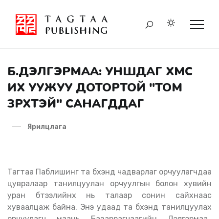
Б.ДЭЛГЭРМАА: УНШДАГ ХҮМҮҮС
ИХ УУЖУУ ДОТОРТОЙ "ТОМ
ЗҮРХТЭЙ" САНАГДДАГ
Ярилцлага
Тагтаа Паблишинг та бүхэнд чадварлаг орчуулагчдаа
цувралаар танилцуулан орчуулгын болон хувийн
уран бүтээлийнх нь талаар сонин сайхнаас
хуваалцаж байна. Энэ удаад та бүхэнд танилцуулах
орчуулагч маань Базаррагчаагийн Дэлгэрмаа.