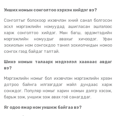
Унших номын сонголтоо хэрхэн хийдэг вэ?
Сонголтыг болохоор ихэвчлэн хүний санал болгосон
эсхүл мэргэжлийн номуудад ашигласан эшлэлээс
харж сонголтоо хийдэг. Мөн багш, эрдэмтэдийн
мэргэжлийн номуудыг авахыг хичээдэг. Уран
зохиолын ном сонгохдоо танил зохиолчидын номоо
сонгох гээд байдаг талтай.
Шинэ номын талаарх мэдээлэл хаанаас авдаг
вэ?
Мэргэжлийн номыг бол ихэвчлэн мэргэжлийн хүрээн
дотроо байнга илгээгддэг мэйл дундаас харж
сонждог. Популяр номыг харин номын дэлгүүр хэсэж,
барьж үзэж, уншиж үзэж авах гоё санагддаг.
Яг одоо ямар ном уншиж байгаа вэ?