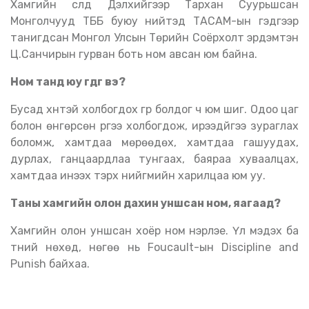
Хамгийн сүүлд Дэлхийгээр Тархан Суурьшсан
Монголчууд ТББ буюу нийтэд ТАСАМ-ын гэдгээр
танигдсан Монгол Улсын Төрийн Соёрхолт эрдэмтэн
Ц.Санчирын гурван боть ном авсан юм байна.
Ном танд юу өгдөг вэ?
Бусад хүнтэй холбогдох гүүр болдог ч юм шиг. Одоо цаг
болон өнгөрсөн рүүгээ холбогдож, ирээдүйгээ зураглах
боломж, хамтдаа мөрөөдөх, хамтдаа гашуудах,
дурлах, ганцаардлаа тунгаах, баяраа хуваалцах,
хамтдаа инээх тэрхүү нийгмийн харилцаа юм уу.
Таны хамгийн олон дахин уншсан ном, яагаад?
Хамгийн олон уншсан хоёр ном нэрлэе. Үл мэдэх ба
түүний нөхөд, нөгөө нь Foucault-ын Discipline and
Punish байхаа.