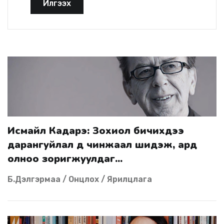
Илгээх
Исмайл Кадарэ: Зохиол бичихдээ
дарангуйлал өөд чинжаал шидэж, ард
олноо зоригжуулдаг...
Б.Дэлгэрмаа / Онцлох / Ярилцлага