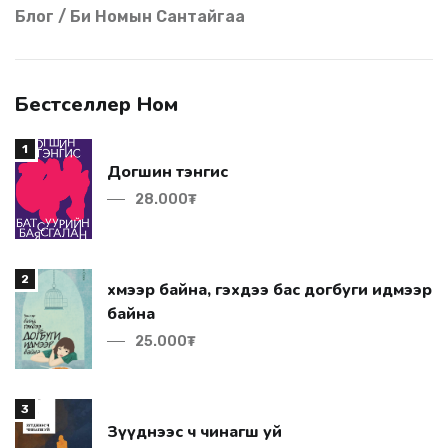
Блог / Би Номын Сантайгаа
Бестселлер Ном
1
Догшин тэнгис
28.000₮
2
байна
25.000₮
3
Зүүднээс ч чинагш уй