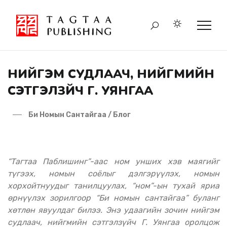
НИЙГЭМ СУДЛААЧ, НИЙГМИЙН
СЭТГЭЛЗҮЙЧ Г. УЯНГАА
Би Номын Сантайгаа / Блог
“Тагтаа Паблишинг”-аас ном унших хэв маягийг
түгээх, номын соёлыг дэлгэрүүлэх, номын
хорхойтнуудыг танилцуулах, “ном”-ын тухай яриа
өрнүүлэх зорилгоор “Би номын сантайгаа” буланг
хөтлөн явуулдаг билээ. Энэ удаагийн зочин нийгэм
судлаач, нийгмийн сэтгэлзүйч Г. Уянгаа оролцож