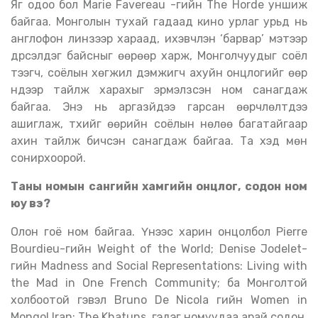
Яг одоо бол Marie Favereau -гийн The Horde уншиж
байгаа. Монголын тухай гадаад кино урлаг урьд нь
англофон линзээр хараад, ихэвчлэн ‘барвар’ мэтээр
дүрсэлдэг байсныг өөрөөр харж, Монголчуудыг соёл
тээгч, соёлын хөгжил дэмжигч ахуйн онцлогийг өөр
нүдээр тайлж харахыг эрмэлзсэн ном санагдаж
байгаа. Энэ нь аргазүйдээ гарсан өөрчлөлтүүдээ
ашиглаж, түүхийг өөрийн соёлын нөлөө багатайгаар
ахин тайлж бичсэн санагдаж байгаа. Та хэд мөн
сонирхоорой.
Таны номын сангийн хамгийн онцлог, содон ном
юу вэ?
Олон гоё ном байгаа. Үүнээс харин онцолбол Pierre
Bourdieu-гийн Weight of the World; Denise Jodelet-
гийн Madness and Social Representations: Living with
the Mad in One French Community; ба Монголтой
холбоотой гэвэл Bruno De Nicola гийн Women in
Mongol Iran: The Khatuns гэдэг номуудаа арай содон,