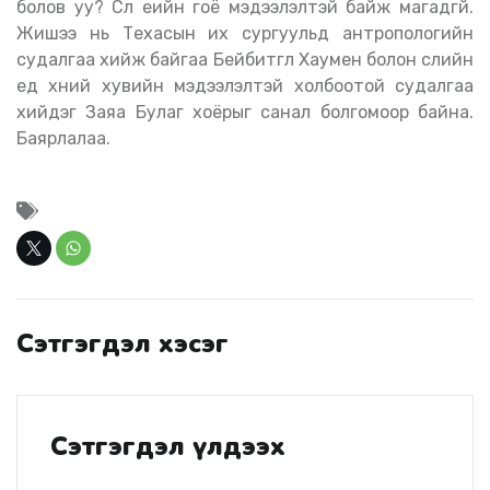
болов уу? Сүүл үеийн гоё мэдээлэлтэй байж магадгүй.
Жишээ нь Техасын их сургуульд антропологийн
судалгаа хийж байгаа Бейбитгүүл Хаумен болон сүүлийн
үед хүний хувийн мэдээлэлтэй холбоотой судалгаа
хийдэг Заяа Булаг хоёрыг санал болгомоор байна.
Баярлалаа.
Сэтгэгдэл хэсэг
Сэтгэгдэл үлдээх