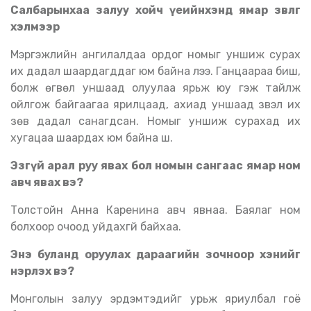
Салбарынхаа залуу хойч үеийнхэнд ямар зөвлөгөө
хэлмээр
Мэргэжлийн ангилалдаа ордог номыг уншиж сурах
их дадал шаардагддаг юм байна лээ. Ганцаараа биш,
болж өгвөл уншаад олуулаа ярьж юу гэж тайлж
ойлгож байгаагаа ярилцаад, ахиад уншаад үзвэл их
зөв дадал санагдсан. Номыг уншиж сурахад их
хугацаа шаардах юм байна шүү.
Эзгүй арал руу явах бол номын сангаас ямар ном
авч явах вэ?
Толстойн Анна Каренина авч явнаа. Баялаг ном
болхоор очоод уйдахгүй байхаа.
Энэ буланд оруулах дараагийн зочноор хэнийг
нэрлэх вэ?
Монголын залуу эрдэмтэдийг урьж яриулбал гоё