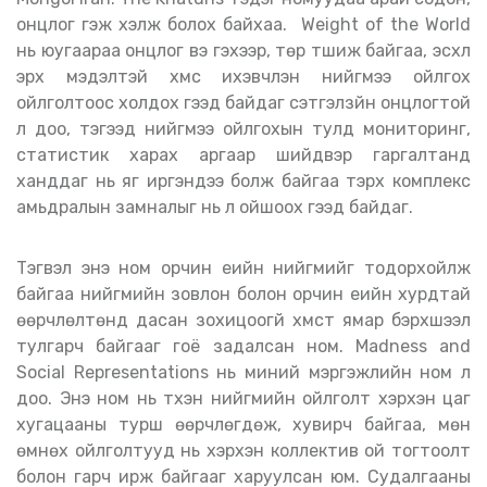
онцлог гэж хэлж болох байхаа. Weight of the World
нь юугаараа онцлог вэ гэхээр, төр түшиж байгаа, эсхүл
эрх мэдэлтэй хүмүүс ихэвчлэн нийгмээ ойлгох
ойлголтоос холдох гээд байдаг сэтгэлзүйн онцлогтой
л доо, тэгээд нийгмээ ойлгохын тулд мониторинг,
статистик харах аргаар шийдвэр гаргалтанд
ханддаг нь яг иргэндээ болж байгаа тэрхүү комплекс
амьдралын замналыг нь үл ойшоох гээд байдаг.
Тэгвэл энэ ном орчин үеийн нийгмийг тодорхойлж
байгаа нийгмийн зовлон болон орчин үеийн хурдтай
өөрчлөлтөнд дасан зохицоогүй хүмүүст ямар бэрхшээл
тулгарч байгааг гоё задалсан ном. Madness and
Social Representations нь миний мэргэжлийн ном л
доо. Энэ ном нь түүхэн нийгмийн ойлголт хэрхэн цаг
хугацааны турш өөрчлөгдөж, хувирч байгаа, мөн
өмнөх ойлголтууд нь хэрхэн коллектив ой тогтоолт
болон гарч ирж байгааг харуулсан юм. Судалгааны