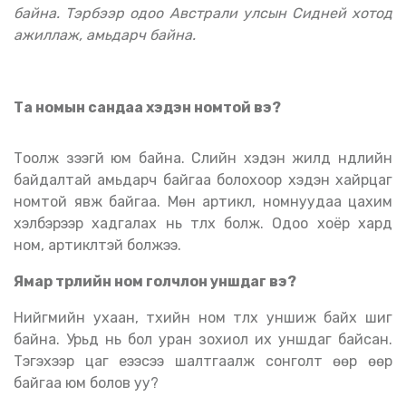
байна. Тэрбээр одоо Австрали улсын Сидней хотод
ажиллаж, амьдарч байна.
Та номын сандаа хэдэн номтой вэ?
Тоолж үзээгүй юм байна. Сүүлийн хэдэн жилд нүүдлийн
байдалтай амьдарч байгаа болохоор хэдэн хайрцаг
номтой явж байгаа. Мөн артикл, номнуудаа цахим
хэлбэрээр хадгалах нь түлхүү болж. Одоо хоёр хард
ном, артиклтэй болжээ.
Ямар төрлийн ном голчлон уншдаг вэ?
Нийгмийн ухаан, түүхийн ном түлхүү уншиж байх шиг
байна. Урьд нь бол уран зохиол их уншдаг байсан.
Тэгэхээр цаг үеээсээ шалтгаалж сонголт өөр өөр
байгаа юм болов уу?