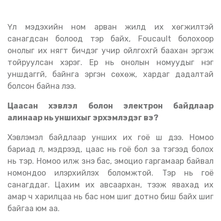
Үл мэдэхийн ном арван жилд их хөгжилтэй
санагдсан болоод тэр байх, Foucault болохоор
онолыг их нягт бичдэг учир ойлгохгүй баахан эргэж
тойруулсан хэрэг. Ер нь онолын номуудыг нэг
уншдаггүй, байнга эргэн сөхөж, хардаг дадалтай
болсон байна лээ.
Цаасан хэвлэл болон электрон байдлаар
алинаар нь уншихыг эрхэмлэдэг вэ?
Хэвлэмэл байдлаар унших их гоё шүү дээ. Номоо
бариад л, мэдрээд, цаас нь гоё бол за тэгээд болох
нь тэр. Номоо илж үзнэ бас, эмоцио гаргамаар байвал
номондоо илэрхийлэх боломжтой. Тэр нь гоё
санагддаг. Цахим их авсаархан, тээж явахад их
амар ч харилцаа нь бас ном шиг дотно биш байх шиг
байгаа юм аа.