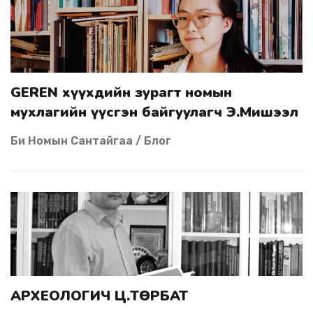
GEREN хүүхдийн зурагт номын
мухлагийн үүсгэн байгуулагч Э.Мишээл
Би Номын Сантайгаа / Блог
АРХЕОЛОГИЧ Ц.ТӨРБАТ