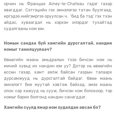
орчин нь Францыэ Ainey-le-Chateau гэдэг газар
явагддаг. Сэтгэцийн гэх эмнэлэгээ татан буулгаад,
иргэдээ нийгэмрүүгээ оруулсан ч, ‘бид ба тэд’ гэх түүхэн
айдас, хуваагдал нь хэрхэн илэрдэг тухайтад
судалгааны ном юм.
Номын сандаа буй хамгийн дурсгалтай, нандин
номыг танилцуулаач?
Өвөөгийн маань амьдралын түүхээ бичсэн ном нь
миний хувьд их нандин юм уу? Дотор нь өвөөгийн
өссөн газар, хамт аялж байсан газрын талаарх
дурсамжууд нь дурсгалтай байдаг. Өвөө маань
эмнэлэгт бие муутай хэвтэж байхад, эмээ маань
олон сар хажууд нь сууж, бичсэн ном болохоор, тэр
номыг барих болгонд нандин санагддаг.
Хамгийн сүүлд ямар ном худалдан авсан бэ?