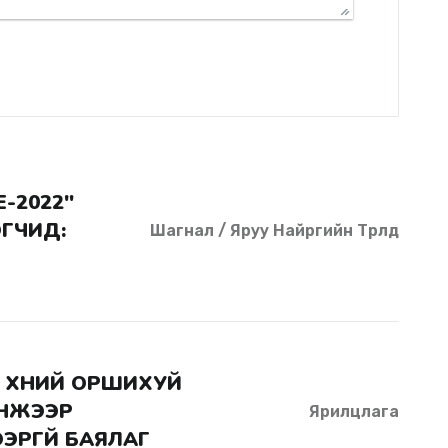
ГЧИД:
Шагнал / Яруу Найргийн Төрөлд
НЖЭЭР
Ярилцлага
РГҮЙ БАЯЛАГ