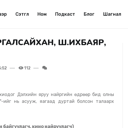
вэр
Сэтгүүл
Ном
Подкаст
Блог
Шагнал
РГАЛСАЙХАН, Ш.ИХБАЯР,
5:52
112
Г"-ийг нь асууж, яагаад дуртай болсон талаарх
н байгуулагч, кино найруулагч)