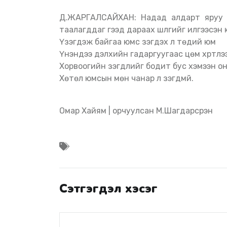
Д.ЖАРГАЛСАЙХАН: Надад алдарт яруу н
таалагддаг гээд дараах шүлгийг илгээсэн 
Үзэгдэж байгаа юмс үзэгдэх л төдий юм
Үнэндээ дэлхийн гадаргуугаас цөм хүртлэ
Хорвоогийн үзэгдлийг бодит бус хэмээн о
Хөтөл юмсын мөн чанар үл үзэгдмүй.
Омар Хайям | орчуулсан М.Шагдарсүрэн
Сэтгэгдэл хэсэг