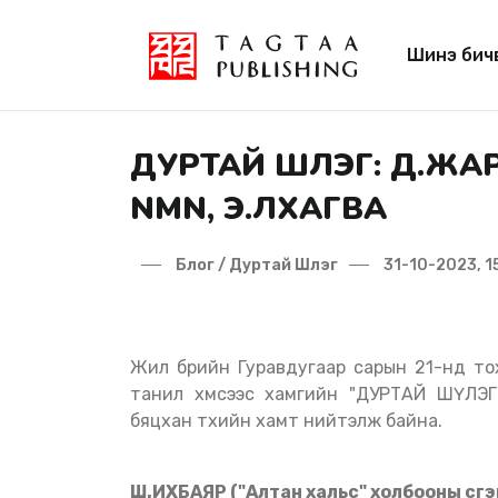
Шинэ бич
ДУРТАЙ ШҮЛЭГ: Д.ЖА
NMN, Э.ЛХАГВА
Блог / Дуртай Шүлэг
31-10-2023, 1
Жил бүрийн Гуравдугаар сарын 21-нд тохиодог Дэлхийн яруу найргийн өдрөөр бид олны
танил хүмүүсээс хамгийн "ДУРТАЙ ШҮЛЭ
бяцхан түүхийн хамт нийтэлж байна.
Ш.ИХБАЯР ("Алтан хальс" холбооны үүсгэ