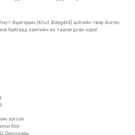
иж байгаад хамгийн их таалагдсан хэрэг.
д
д
жин зогсох
алхи бол
гч Ц.Оюундарь