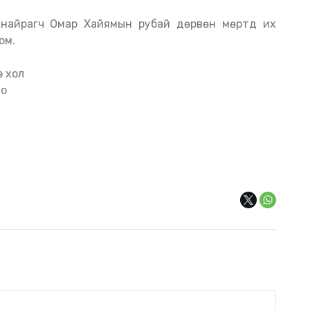
айрагч Омар Хайямын рубай дөрвөн мөртүүд их
юм.
э хол
но