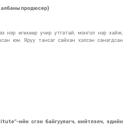
 албаны продюсер)
сан юм. Яруу тансаг сайхан хэлсэн санагдсан
ute”-ийн үүсгэн байгуулагч, нийтлэлч, эдийн