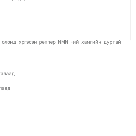
"
сгалаад
рлаад
д