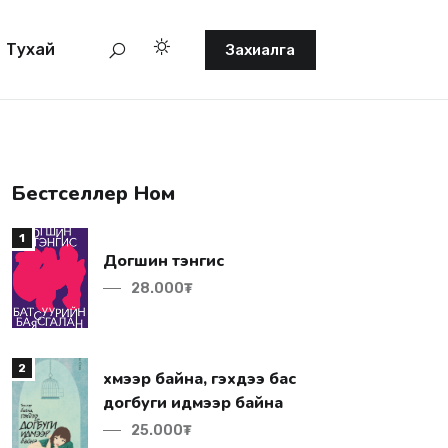
Тухай
Захиалга
Бестселлер Ном
1
Догшин тэнгис
28.000₮
2
догбуги идмээр байна
25.000₮