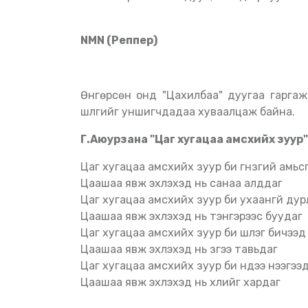
NMN (Реппер)
Өнгөрсөн онд "Цахилбаа" дуугаа гаргаж олонд хүргэсэн реппер NMN -ий хамгийн дуртай
шүлгийг уншигчдадаа хуваалцаж байна.
Г.Аюурзана "Цаг хугацаа амсхийх зуур
Цаг хугацаа амсхийх зуур би гүнзгий амь
Цаашаа явж эхлэхэд нь санаа алддаг
Цаг хугацаа амсхийх зуур би ухаангүй ду
Цаашаа явж эхлэхэд нь тэнгэрээс буудаг
Цаг хугацаа амсхийх зуур би шүлэг бичээд
Цаашаа явж эхлэхэд нь үзгээ тавьдаг
Цаг хугацаа амсхийх зуур би нүдээ нээгээ
Цаашаа явж эхлэхэд нь үхлийг хардаг