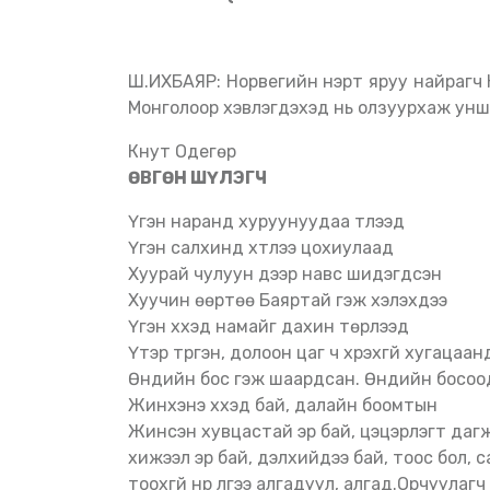
Ш.ИХБАЯР: Норвегийн нэрт яруу найрагч Кнут Өдегорын (Knut Ødegård) шүлгийн түүвэр Англи,
Монголоор хэвлэгдэхэд нь олзуурхаж унш
Кнут Одегөр
ӨВГӨН ШҮЛЭГЧ
Үгэн наранд хуруунуудаа түлээд
Үгэн салхинд үхтлээ цохиулаад
Хуурай чулуун дээр навс шидэгдсэн
Хуучин өөртөө Баяртай гэж хэлэхдээ
Үгэн хүүхэд намайг дахин төрүүлээд
Үтэр түргэн, долоон цаг ч хүрэхгүй хугацаан
Өндийн бос гэж шаардсан. Өндийн босоо
Жинхэнэ хүүхэд бай, далайн боомтын
Жинсэн хувцастай эр бай, цэцэрлэгт даг
хижээл эр бай, дэлхийдээ бай, тоос бол, с
тоохгүй нүүр лүүгээ алгадуул, алгад.Орчуула