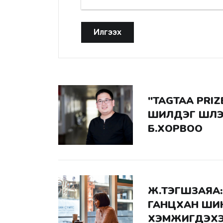
Илгээх
"TAGTAA PRIZE-2022"
ШИЛДЭГ ШҮЛЭ
Б.ХОРВОО
Ж.ТЭГШЗАЯА: ХҮНИЙ ОРШИХУЙ
ГАНЦХАН ШИ
ХЭМЖИГДЭХЭЭ