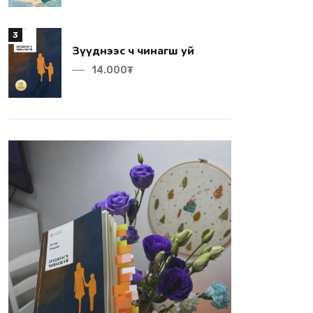
3
Зүүднээс ч чинагш уй
14.000₮