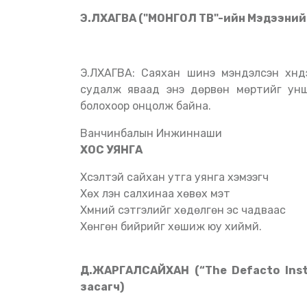
Э.ЛХАГВА ("МОНГОЛ ТВ"-ийн Мэдээний
Э.ЛХАГВА: Саяхан шинэ мэндэлсэн хүндээ нэр өгөхөөр учир утгатай, монгол нэр хайж,
судалж яваад энэ дөрвөн мөртийг унш
болохоор онцолж байна.
Ванчинбалын Инжиннаши
ХОС УЯНГА
Хүсэлтэй сайхан утга уянга хэмээгч
Хөх үүлэн салхинаа хөвөх мэт
Хүмүүний сэтгэлийг хөдөлгөн эс чадваас
Хөнгөн бийрийг хөшиж юу хиймүй.
Д.ЖАРГАЛСАЙХАН (“The Defacto Instit
засагч)