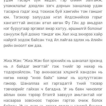
удам тасарч буй явдал. Гэр бүлийн залгамж,
уламжлалыг дээдлэн үзэгч дорнын заншлаар удам
тасарна гэдэг хүнд тохиож буй хамгийн том гамшиг
юм. Тэгэхээр залуудаа нүгэл үйлдсэнийхээ горыг
хангалттай амссан өтөл өвгөн Фу Гүйн дүр амьдрал
нэг буруугаар эргэвэл ямар хатуу, өршөөлгүй болохыг
сануулж буй дохио тэмдэг юм. Хөл хүнд эхнэрээ хайр
найргүй зодож байсан түүнд үйл лайгаа эдлэх нь үйлийн
үрийн оноолт юм даа.
Жиа Жэн: “Жиа Жэн бол зүрхнийх нь шаналал зүрхэнд
нь л байдаг эмэгтэй” гэж түүнийг эр нөхөр нь
тодорхойлсон. Тэр анхнаасаа хүлцэнгүй хандсан нь
нөгөө нөхөр “хүнээ байх” замыг нь шулуутгасан
гэмээр. Шаналлаа ил гаргадаггүй түүний тэсвэр
тэвчээрийг гайхах ч багадна. Уг нь баян чинээлэг
айлын охин тэрээр бүтэлгүй завхуул амьтантай нэг
насаараа зовсноос төрсөн гэртээ очиж болох