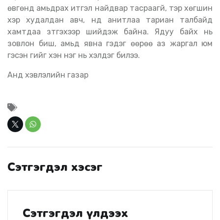
өвгөнд амьдрах итгэл найдвар тасраагүй, тэр хөгшин
үхэр худалдан авч, нүд анитлаа тариан талбайд
хамтдаа зүтгэхээр шийдэж байна. Ядуу байх нь
зовлон биш, амьд явна гэдэг өөрөө аз жаргал юм
гэсэн үгийг хэн нэг нь хэлдэг билээ.
Анд хэвлэлийн газар
Сэтгэгдэл хэсэг
Сэтгэгдэл үлдээх