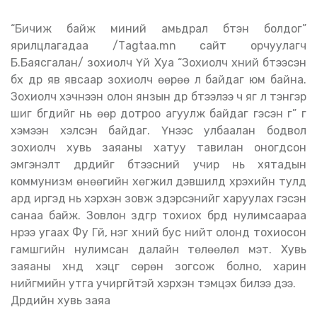
“Бичиж байж миний амьдрал бүтэн болдог”
ярилцлагадаа /Таgtaa.mn сайт орчуулагч
Б.Баясгалан/ зохиолч Үй Хуа “Зохиолч хүний бүтээсэн
бүх дүр яв явсаар зохиолч өөрөө л байдаг юм байна.
Зохиолч хэчнээн олон янзын дүр бүтээлээ ч яг л тэнгэр
шиг бүгдийг нь өөр дотроо агуулж байдаг гэсэн үг” үг
хэмээн хэлсэн байдаг. Үүнээс улбаалан бодвол
зохиолч хувь заяаны хатуу тавилан оногдсон
эмгэнэлт дүрүүдийг бүтээсний учир нь хятадын
коммунизм өнөөгийн хөгжил дэвшилд хүрэхийн тулд
ард иргэд нь хэрхэн зовж зүдэрсэнийг харуулах гэсэн
санаа байж. Зовлон зүдгүүр тохиох бүрд нулимсаараа
нүүрээ угаах Фу Гүй, нэг хүний бус нийт олонд тохиосон
гамшгийн нулимсан далайн төлөөлөл мэт. Хувь
заяаны хүнд хэцүүг сөрөн зогсож болно, харин
нийгмийн утга учиргүйтэй хэрхэн тэмцэх билээ дээ.
Дүрүүдийн хувь заяа