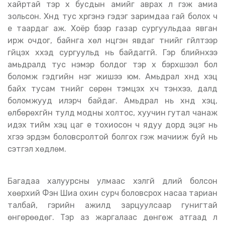
хайртай тэр хүү бусдын амийг аврах л гэж амиа
зольсон. Хүнд тус хүргэнэ гэдэг заримдаа гай болох ч
үе таардаг аж. Хоёр бээр газар сургуульдаа явган
ирж очдог, байнга хөл нүцгэн явдаг түүнийг гүйлтээр
гүйцэх хүүхэд сургуульд нь байдаггүй. Гэр бүлийнхээ
амьдралд тус нэмэр болдог тэр хүү бэрхшээл бол
боломж гэдгийн нэг жишээ юм. Амьдрал хүнд хэцүү
байх тусам түүнийг сөрөн тэмцэх хүч тэнхээ, далд
боломжууд илэрч байдаг. Амьдрал нь хүнд хэцүү,
өлбөрөхгүйн тулд модны холтос, хуучин гутал чанаж
идэх тийм хэцүү цаг үе тохиосон ч ядуу дорд эцэг нь
хүүгээ эрдэм боловсролтой болгох гэж мачииж буй нь
сэтгэл хөдлөм.
Багадаа халуурсны улмаас хэлгүй дүлий болсон
хөөрхий Фэн Шиа охин сурч боловсрох насаа тариан
талбай, гэрийн ажилд зарцуулсаар гунигтай
өнгөрөөдөг. Тэр аз жаргалаас дөнгөж атгаад л