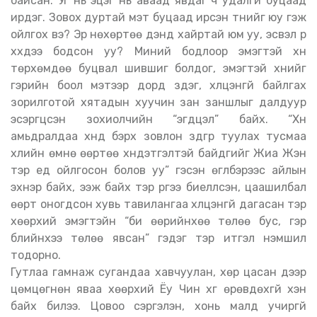
байсан. Уг нь эцэг нь аваад явдаг ч удалгүй буцаад
ирдэг. Зовох дуртай мэт буцаад ирсэн түүнийг юу гэж
ойлгох вэ? Эр нөхөртөө дэндүү хайртай юм уу, эсвэл үр
хүүхдээ бодсон уу? Миний бодлоор эмэгтэй хүн
төрхөмдөө буцвал шившиг болдог, эмэгтэй хүнийг
гэрийн боол мэтээр дорд үздэг, хүлцэнгүй байлгах
зорилготой хятадын хуучин зан заншлыг далдуур
эсэргүүцсэн зохиолчийн “эгдүүцэл” байх. “Хүн
амьдралдаа хүнд бэрх зовлон зүдгүүр туулах тусмаа
үхлийн өмнө өөртөө хүндэтгэлтэй байдгийг Жиа Жэн
тэр үед ойлгосон болов уу” гэсэн өгүүлбэрээс айлын
эхнэр байх, ээж байх тэр үүргээ биелүүлсэн, цаашилбал
өөрт оногдсон хувь тавилангаа хүлцэнгүй дагасан тэр
хөөрхий эмэгтэйн “би өөрийнхөө төлөө бус, гэр
бүлийнхээ төлөө явсан” гэдэг тэр итгэл үнэмшил
тодорно.
Гутлаа гамнаж сугандаа хавчуулан, хөр цасан дээр
цөмцөгнөн яваа хөөрхий Ёу Чин хүүг өрөвдөхгүй хэн
байх билээ. Цовоо сэргэлэн, хонь малд учиргүй