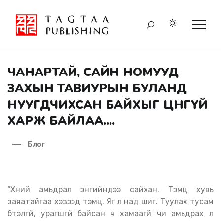
ЧАНАРТАЙ, САЙН НОМУУД
ЗАХЫН ТАВИУРЫН БУЛАНД
НУУГДЧИХСАН БАЙХЫГ ЦӨӨНГҮЙ
ХАРЖ БАЙЛАА....
Блог
“Хүний амьдрал энгийндээ сайхан. Тэмц хувь
заяатайгаа хэзээд тэмц. Яг л над шиг. Туулах тусам
бүтэлгүй, урагшгүй байсан ч хамаагүй чи амьдрах л