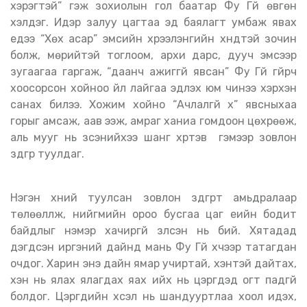
хэрэгтэй” гэж зохиолын гол баатар Фу Гүй өвгөн
хэлдэг. Идэр залуу цагтаа эд баялагт умбаж явах
үедээ “Хөх асар” эмсийн хүрээлэнгийн хүндтэй зочин
болж, мөрийтэй тоглоом, архи дарс, дууч эмсээр
зугаагаа гаргаж, “даанч ажиггүй явсан” Фу Гүй үгүйрч
хоосорсон хойноо үйл лайгаа эдлэх юм чинээ хэрхэн
санах билээ. Хожим хойно “Ачлалгүй хүү” явсныхаа
горыг амсаж, аав ээж, амраг ханиа гомдоон цөхрөөж,
аль мууг нь үзсэнийхээ шанг хүртэв үү гэмээр зовлон
зүдгүүр туулдаг.
Нэгэн хүний туулсан зовлон зүдгүүрт амьдралаар
төлөөлүүлж, нийгмийн ороо бусгаа цаг үеийн бодит
байдлыг нэмэр хачиргүй үзүүлсэн нь бий. Хятадад
дэгдсэн иргэний дайнд мань Фу Гүй хүчээр татагдан
очдог. Харин энэ дайн ямар учиртай, хэнтэй дайтах,
хэн нь ялах ялагдах яах ийх нь цэргүүдэд огт падгүй
болдог. Цэргүүдийн хүсэл нь шандууртлаа хоол идэх,