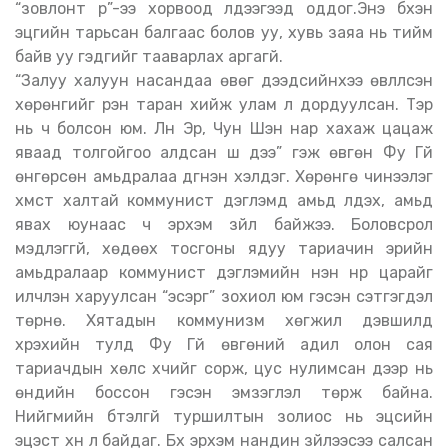
“зовлонт үр”-ээ хорвоод үлдээгээд оддог.Энэ бүхэн
эцгийн тарьсан балгаас болов уу, хувь заяа нь тийм
байв уу гэдгийг тааварлах аргагүй.
“Залуу халуун насандаа өвөг дээдсийнхээ өвлүүлсэн
хөрөнгийг үрэн таран хийж улам л дордуулсан. Тэр
нь ч болсон юм. Лүн Эр, Чун Шэн нар хахаж цацаж
яваад толгойгоо алдсан шүү дээ” гэж өвгөн Фу Гүй
өнгөрсөн амьдралаа дүгнэн хэлдэг. Хөрөнгө чинээлэг
хүмүүст халтай коммунист дэглэмд амьд үлдэх, амьд
явах юунаас ч эрхэм зүйл байжээ. Боловсрол
мэдлэггүй, хөдөөх тосгоны ядуу тариачин эрийн
амьдралаар коммунист дэглэмийн үнэн нүүр царайг
илчлэн харуулсан “эсэргүү” зохиол юм гэсэн сэтгэгдэл
төрнө. Хятадын коммунизм хөгжил дэвшилд
хүрэхийн тулд Фу Гүй өвгөний адил олон сая
тариачдын хөлс хүчийг сорж, цус нулимсан дээр нь
өндийн боссон гэсэн эмзэглэл төрж байна.
Нийгмийн бүтэлгүй туршилтын золиос нь эцсийн
эцэст хүн л байдаг. Бүх эрхэм нандин зүйлээсээ салсан