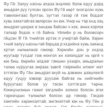
Фу Гүй: Залуу насны алдаа эндлээс болж ядуу дорд
амьдрал руу гулсан орсон Фу Гүй өөрт оногдсон хувь
тавилангаас бултах, зугтах газар үгүй гэж боддог
хувь заяатайгаа эвлэрсэн хүн юм. Учир нь тэр хүнд хэцүү
амьдрал цөхрөх үе зөндөө байсан ч үхэх, амиа хорлох
талаар бодох ч үгүй байна. Үйлийн үр нь боловсорч
гүйцсэн Фү Гүй түүнийгээ хүртэх л учиртай байж. Харин
түүний залуу насны гай барцад үр хүүхдийнх хувь заяанд
хүртэл нөлөөлжээ гэмээр. Хормойн дон үр хүүхдэд
муугаар тусдаг гэж монгол хүн хэлэлцдэг нь оргүй ч
юм биш. Өөрийн алдааг гэмшин ухаарч, амьдралын
төлөө нуруугаа амраах завгүй тээрмийн илжиг мэт
зүтгэсэн Фу Гүйн амьдрал ахуй нь дэвжин дээшлэхгүй
ядуу гуцуу хэвээр дуусаж байгаа нь нийгмийн
буруугаас болов уу гэсэн сэтгэгдэл төрнө.
Коммунизмын гажиг үзэгдлийн золиос болсон эгэл
тариачдын төлөөлөл болсон дүр гэмээр. Гэхдээ
хамгийн харамсалтай, эмгэнэлтэй юм нь Фу Гүйн үр