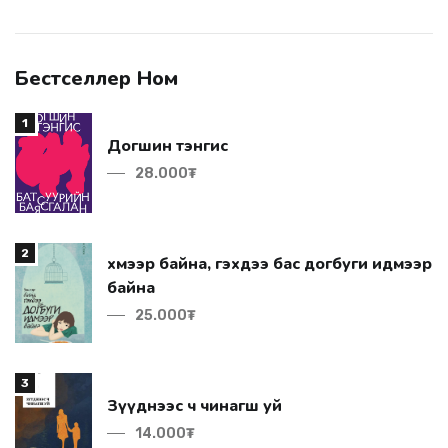
Бестселлер Ном
1
Догшин тэнгис
28.000₮
2
байна
25.000₮
3
Зүүднээс ч чинагш уй
14.000₮