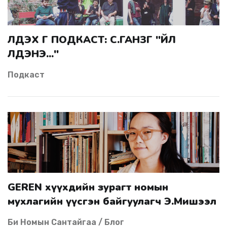
ҮЛДЭНЭ..."
Подкаст
GEREN хүүхдийн зурагт номын
мухлагийн үүсгэн байгуулагч Э.Мишээл
Би Номын Сантайгаа / Блог