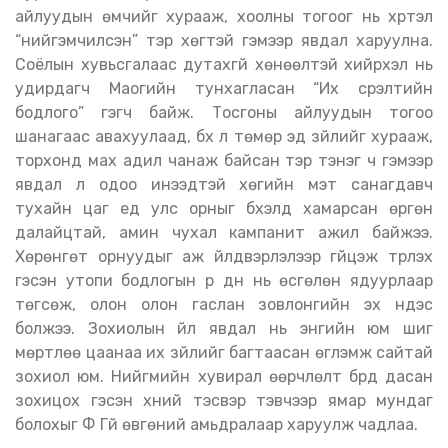
айлуудын өмчийг хурааж, хоолны тогоог нь хүртэл
“нийгэмчилсэн” тэр хөгтэй гэмээр явдал харуулна.
Соёлын хувьсгалаас дутахгүй хөнөөлтэй хийрхэл нь
удирдагч Маогийн тунхагласан “Их үсрэлтийн
бодлого” гэгч байж. Тосгоны айлуудын тогоо
шанагаас авахуулаад, бүх л төмөр эд зүйлийг хурааж,
торхонд мах адил чанаж байсан тэр тэнэг ч гэмээр
явдал л одоо инээдтэй хөгийн мэт санагдавч
тухайн цаг үед улс орныг бүхэлд хамарсан өргөн
далайцтай, амин чухал кампанит ажил байжээ.
Хөрөнгөт орнуудыг аж үйлдвэрлэлээр гүйцэж түрүүлэх
гэсэн утопи бодлогын үр дүн нь өсгөлөн ядуурлаар
төгсөж, олон олон гаслан зовлонгийн эх үндэс
болжээ. Зохиолын үйл явдал нь энгийн юм шиг
мөртлөө цаанаа их зүйлийг багтаасан өгүүлэмж сайтай
зохиол юм. Нийгмийн хувирал өөрчлөлт бүрд дасан
зохицох гэсэн хүний тэсвэр тэвчээр ямар мундаг
болохыг Фү Гүй өвгөний амьдралаар харуулж чадлаа.