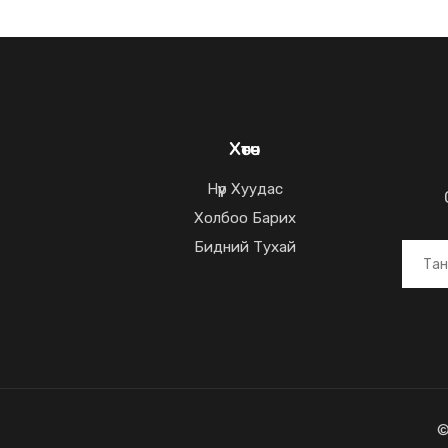
Хөтөч
Нүүр Хуудас
Холбоо Барих
Бидний Тухай