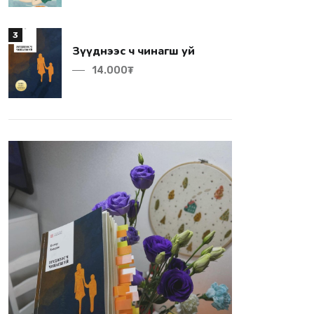
3
Зүүднээс ч чинагш уй
14.000₮