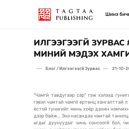
Шинэ бич
ИЛГЭЭГЭЭГҮЙ ЗУРВАС 
МИНИЙ МЭДЭХ ХАМГИ
Блог / Илгээгээгүй Зурвас
21-10-2
"Чамгүй тавдугаар сар" гэж хэлээд гуниглан суухад өнөө шөнийн уртыг гайхах юун. Үнэн
гэвэл чамтай чамгүй ертөнц хангалттай л 
ёстой гунигийг минь хоёр дахин нэмчих
дээр байж... Энэ насандаа чамтай танилца
өгдөг дуунуудыг чинь сонсоогүй бол, чи