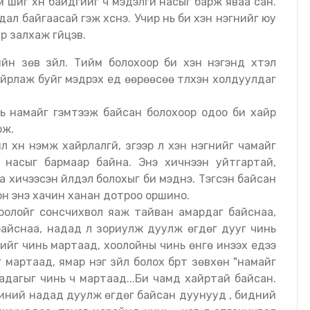
ам шиг хүн байдгийг ч мэдэлгүй насыг барж яваа сан.
ал байгаасай гэж хүснэ. Учир нь би хэн нэгнийг юу
р залхаж гүйцэв.
айрлаж буйг мэдрэх үед өөрөөсөө түлхэн холдуулдаг
инь намайг гэмтээж байсан болохоор одоо би хайр
ож.
 хүн нэмж хайрлалгүй, зүгээр л хэн нэгнийг чамайг
̆ насыг бармаар байна. Энэ хичнээн уйтгартай,
амиа хичээсэн үйлдэл болохыг би мэднэ. Тэгсэн байсан
осон энэ хачин ханан дотроо оршино.
оолойг сонсчихвол яаж тайван амардаг байснаа,
байснаа, надад л зориулж дуулж өгдөг дууг чинь
ийг чинь мартаад, хоолойны чинь өнгө инээх үедээ
 мартаад, ямар нэг зүйл болох бүрт зөвхөн "намайг
дагыг чинь ч мартаад...Би чамд хайртай байсан.
чиний надад дуулж өгдөг байсан дуунууд , бидний