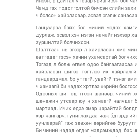
инээн, үүр цайтал утсаар яриагүйсэн бол ч
Чамд гэх тодотголтой бичсэн сүүлийн захид
ч болсон хайрласаар, эсвэл үргэлж санасаа
Ганцаараа байх бол миний мэдэх хамгийн зөв зүйл. Тийм болохоор би хэн нэгэнд үхтэл
дурлаж, эсвэл хэн нэгэн намайг үнэхээр х
зуршилтай болчихсон.
Шалтгаан нь зүгээр л хайрласан хүмүүс м
өвтгөдөг гэсэн хачин ухамсартай болчих
Тэгээд л болж өгвөл одоо байгаагаасаа илүү
хайрласан шигээ тэгтлээ их хайрлалгүи
ганцаардмал, бүр утгагүй, увайгүй тэнэг 
ч хамаагүй би чадах хүртлээ өөрийн босг
Одооных шиг од түгсэн шөнөөр, чиний х
шөнөжин утсаар юу ч хамаагүй чалчдаг 
мартаад, Ичих үедээ ямар царайтай болдг
хэр чангарч, гуниглахдаа яаж бүдгэрдгийг
уучлаарай" гэж зөвхөн өөрийгөө буруутга
Би чиний надад өгдөг мэдрэмжүүдэд, бас 