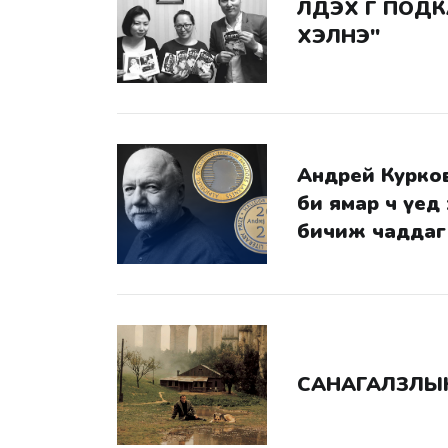
ХЭЛНЭ"
Андрей Курков: Азаар
би ямар ч үед
бичиж чаддаг
САНАГАЛЗЛЫН