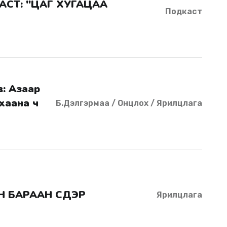
Подкаст
 хаана ч
Б.Дэлгэрмаа / Онцлох / Ярилцлага
 БАРААН СҮҮДЭР
Ярилцлага