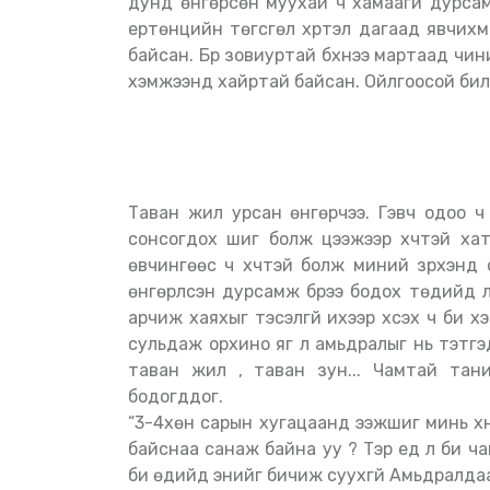
дунд өнгөрсөн муухай ч хамаагүй дурса
ертөнцийн төгсгөл хүртэл дагаад явчихм
байсан. Бүр зовиуртай бүхнээ мартаад чи
хэмжээнд хайртай байсан. Ойлгоосой бил
Таван жил урсан өнгөрчээ. Гэвч одоо ч чинийхээ талаар бодоход чиний хоолой чихэнд
сонсогдох шиг болж цээжээр хүчтэй ха
өвчингөөс ч хүчтэй болж миний зүрхэнд с
өнгөрүүлсэн дурсамж бүрээ бодох төдийд 
арчиж хаяхыг тэсэлгүй ихээр хүсэх ч би х
сульдаж орхино яг л амьдралыг нь тэтгэ
таван жил , таван зун... Чамтай танил
бодогддог.
“3-4хөн сарын хугацаанд ээжшиг минь хү
байснаа санаж байна уу ? Тэр үед л би ч
би өдийд энийг бичиж суухгүй Амьдралда