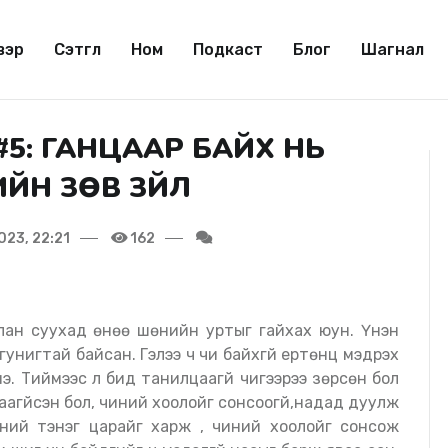
вэр
Сэтгүүл
Ном
Подкаст
Блог
Шагнал
#5: ГАНЦААР БАЙХ НЬ
ЙН ЗӨВ ЗҮЙЛ
023, 22:21
162
гунигтай байсан. Гэлээ ч чи байхгүй ертөнц мэдрэх
нэ. Тиймээс л бид танилцаагүй чигээрээ зөрсөн бол
агүйсэн бол, чиний хоолойг сонсоогүй,надад дуулж
ний тэнэг царайг харж , чиний хоолойг сонсож