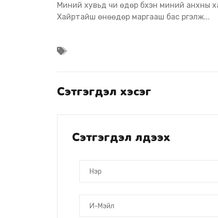
Миний хувьд чи өдөр бүхэн миний анхны ха
Хайртайшүү өнөөдөр маргааш бас үргэлж...
Сэтгэгдэл хэсэг
Сэтгэгдэл үлдээх