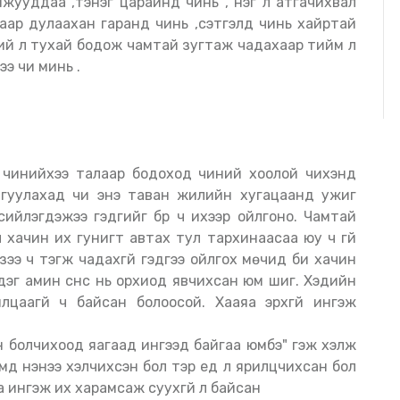
мжууддаа ,тэнэг царайнд чинь , нэг л атгачихвал
аар дулаахан гаранд чинь ,сэтгэлд чинь хайртай
ний л тухай бодож чамтай зугтаж чадахаар тийм л
ээ чи минь .
тгуулахад чи энэ таван жилийн хугацаанд ужиг
ийлэгдэжээ гэдгийг бүр ч ихээр ойлгоно. Чамтай
л хачин их гунигт автах тул тархинаасаа юу ч үгүй
эзээ ч тэгж чадахгүй гэдгээ ойлгох мөчид би хачин
дэг амин сүнс нь орхиод явчихсан юм шиг. Хэдийн
цаагүй ч байсан болоосой. Хааяа эрхгүй ингэж
н болчихоод яагаад ингээд байгаа юмбэ" гэж хэлж
амд үнэнээ хэлчихсэн бол тэр үед л ярилцчихсан бол
а ингэж их харамсаж суухгүй л байсан