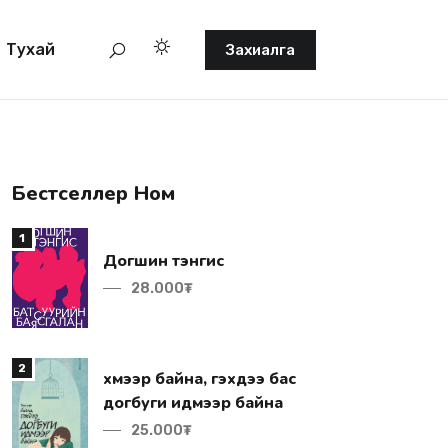
Тухай
Захиалга
Бестселлер Ном
1
Догшин тэнгис
28.000₮
2
догбуги идмээр байна
25.000₮