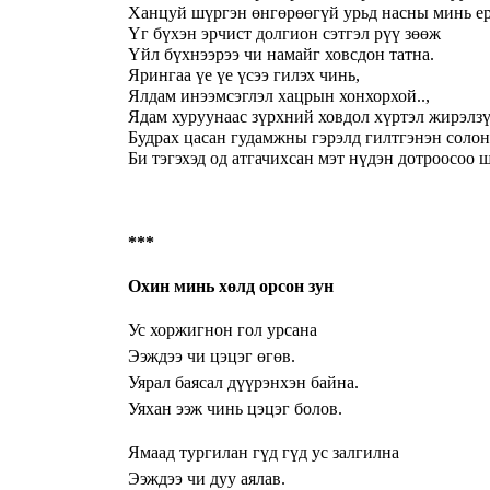
Ханцуй шүргэн өнгөрөөгүй урьд насны минь ер
Үг бүхэн эрчист долгион сэтгэл рүү зөөж
Үйл бүхнээрээ чи намайг ховсдон татна.
Ярингаа үе үе үсээ гилэх чинь,
Ялдам инээмсэглэл хацрын хонхорхой..,
Ядам хуруунаас зүрхний ховдол хүртэл жирэлзү
Будрах цасан гудамжны гэрэлд гилтгэнэн соло
Би тэгэхэд од атгачихсан мэт нүдэн дотроосоо 
***
Охин минь хөлд орсон зун
Ус хоржигнон гол урсана
Ээждээ чи цэцэг өгөв.
Уярал баясал дүүрэнхэн байна.
Уяхан ээж чинь цэцэг болов.
Ямаад тургилан гүд гүд ус залгилна
Ээждээ чи дуу аялав.