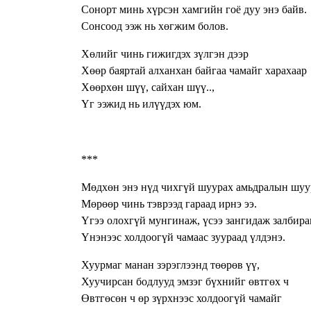
Сонорт минь хүрсэн хамгийн гоё дуу энэ байв.
Сонсоод ээж нь хөгжим болов.
Хөлийг чинь гижигдэх зүлгэн дээр
Хөөр баяртай алханхан байгаа чамайг харахаар
Хөөрхөн шүү, сайхан шүү..,
Үг ээжид нь илүүдэх юм.
***
Мөдхөн энэ нүд чихгүй шуурах амьдралын шуу
Мөрөөр чинь тэврээд гараад ирнэ ээ.
Үгээ олохгүй мунгинаж, үсээ зангидаж залбира
Үнэнээс холдоогүй чамаас зуураад үлдэнэ.
Хуурмаг манан зэрэглээнд төөрөв үү,
Хуучирсан бодлууд эмзэг бүхнийг өвтгөх ч
Өвтгөсөн ч өр зүрхнээс холдоогүй чамайг