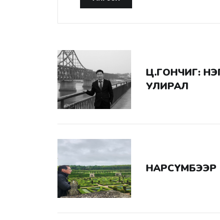
Ц.ГОНЧИГ: НЭГЭН ГОЛЫН ДӨРВӨН
УЛИРАЛ
НАРСҮМБЭЭР