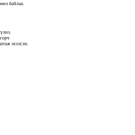
өөл байлаа.
үлнэ.
нгорч
шатаж эхэлсэн.