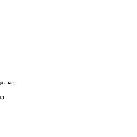
рганаас
вч