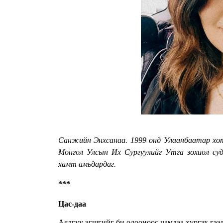
Санжийн Энхсанаа. 1999 онд Улаанбаатар хотод төрж, Завхан аймгийн Мандал сумын нутагт өссөн.
Монгол Улсын Их Сургуулийг Утга зохиол суд
хамт амьдардаг.
***
Цас-даа
Аялгуу эгшгийг би одооноос чамдаа хүргэх гээд