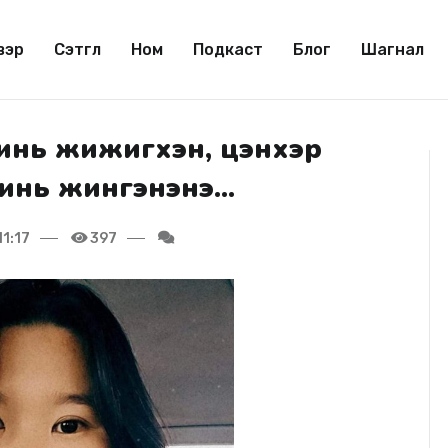
вэр
Сэтгүүл
Ном
Подкаст
Блог
Шагнал
минь жижигхэн, цэнхэр
минь жингэнэнэ...
1:17
397