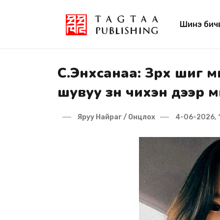
Шинэ бич
С.Энхсанаа: Зүрх шиг 
шувуу зүүн чихэн дээр 
Яруу Найраг / Онцлох
4-06-2026, 1