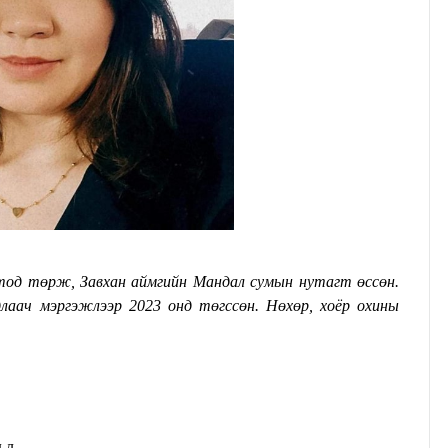
лаач мэргэжлээр 2023 онд төгссөн. Нөхөр, хоёр охины
 л