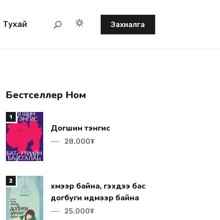
Тухай
Захиалга
Бестселлер Ном
1
Догшин тэнгис
28.000₮
2
догбуги идмээр байна
25.000₮