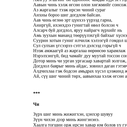
Аавын чинь хэлж өгсөн олон хөгжмийг сонсож
Аз жаргалыг тээж ирсэн чиний сураг
Анхны бороо шиг догдлом байсан.
Аав чинь өглөө эрт цүнхээ үүрээд гарна,
Аниргүй, ихэнхдээ гунигтай өвөл болсон ч
Алсарч буй догдлол, яруу найрагч зүрхийг нь
Амь зуухын мананд төөрүүлэхгүй байхыг хүснэ
Суурин хотын гуниг илчилж хэлээгүй гомдол 
Сул сулхан үгсээрээ сэтгэл дэлсээд горьгүй ч
Нээж амжаагүй аз жаргалаа өөрөөсөө харамлаж
Нэрэлхэнгүй, бид чамайг дуу муутай тоссон сон
Дотор минь чи урган ургасаар хавартай золгож,
Догдлол баярыг минь айдас, зовнил даган гэтэв
Алдчихлаа гэж бодсон амьдрах хүсэл цээжинд 
Ай, сүү шиг чиний төрх, аавынхаа хэлж өгсөн а
***
Чи
Зүрх шиг минь жижигхэн, цэнхэр шувуу
Зүүн чихэн дээр минь жингэнэнэ.
Хаалга тогшин орж ирсэн хавар юм болов уу гэ