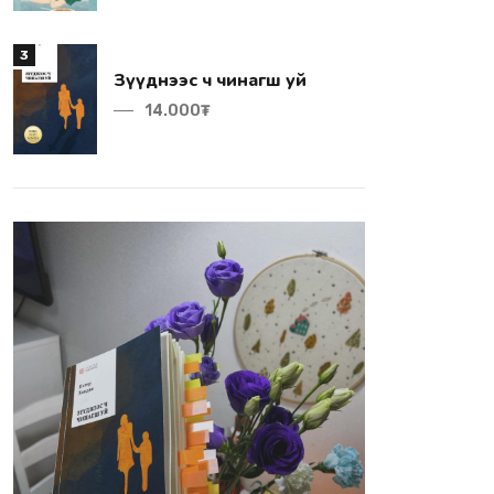
3
Зүүднээс ч чинагш уй
14.000₮