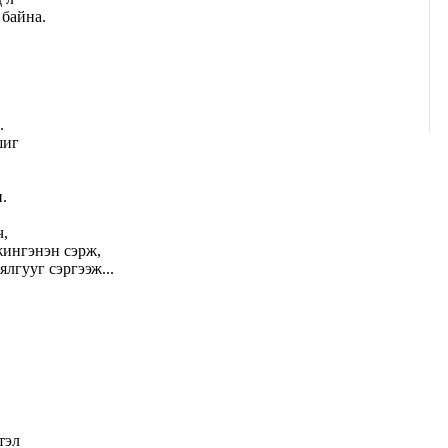
 байна.
.
шиг
.
ч,
жингэнэн сэрж,
ялгууг сэргээж...
тэл