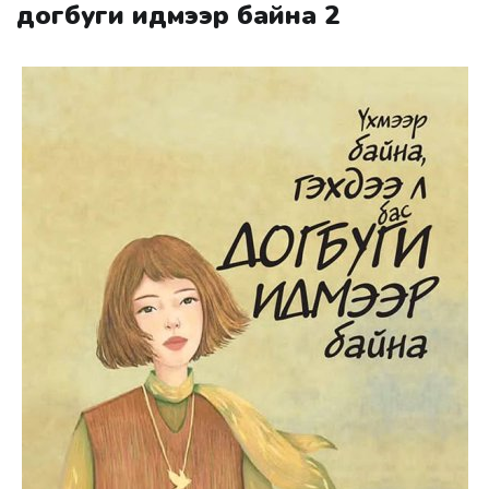
догбуги идмээр байна 2