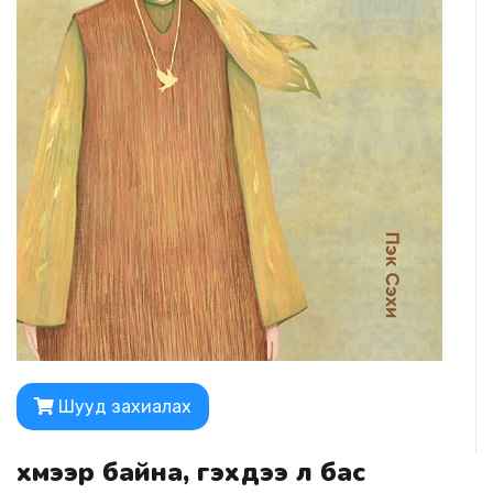
Шууд захиалах
Үхмээр байна, гэхдээ л бас