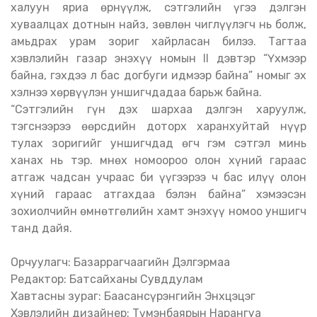
халуун яриа өрнүүлж, сэтгэлийн үгээ дэлгэн
хуваалцах дотнын найз, зөвлөн чиглүүлэгч нь болж,
амьдрах урам зориг хайрласан билээ. Тагтаа
хэвлэлийн газар энэхүү номын II дэвтэр “Үхмээр
байна, гэхдээ л бас догбуги идмээр байна” номыг эх
хэлнээ хөрвүүлэн уншигчдадаа барьж байна.
“Сэтгэлийн гүн дэх шархаа дэлгэн харуулж,
тэгснээрээ өөрсдийн доторх харанхуйтай нүүр
тулах зоригийг уншигчдад өгч гэм сэтгэл минь
ханах нь тэр. Өмнөх номоороо олон хүний гараас
атгаж чадсан учраас би үүгээрээ ч бас илүү олон
хүний гараас атгахдаа бэлэн байна” хэмээсэн
зохиолчийн өмнөтгөлийн хамт энэхүү номоо уншигч
танд дайя.
Орчуулагч: Базаррагчаагийн Дэлгэрмаа
Редактор: Батсайханы Сувддулам
Хавтасны зураг: Баасансүрэнгийн Энхцэцэг
Хэвлэлийн дизайнер: Түмэнбаярын Нарангуа