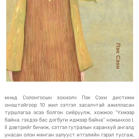
оноштойгоор 10 жил сэтгэл засалчтай ажилласан
туршлагаа эсээ болгон сийрүүлж, хожмоо “Үхмээр
байна, гэхдээ бас догбуги идмээр байна” номынхоо I,
II дэвтрийг бичиж, сэтгэл гутралын харанхуй ангалд
унасан олон мянган залууст итгэлийн гэрэл тусгаж,