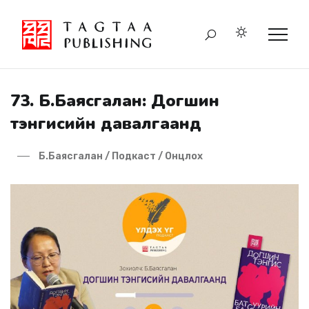
73. Б.Баясгалан: Догшин
тэнгисийн давалгаанд
Б.Баясгалан / Подкаст / Онцлох