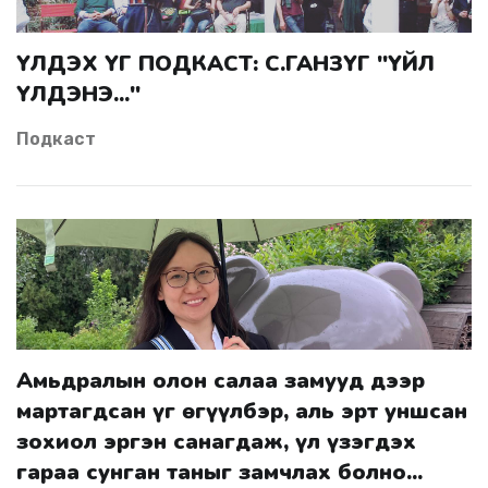
ҮЛДЭХ ҮГ ПОДКАСТ: С.ГАНЗҮГ "ҮЙЛ
ҮЛДЭНЭ..."
Подкаст
Амьдралын олон салаа замууд дээр
мартагдсан үг өгүүлбэр, аль эрт уншсан
зохиол эргэн санагдаж, үл үзэгдэх
гараа сунган таныг замчлах болно...