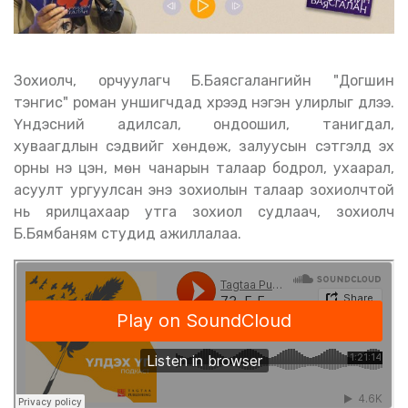
Зохиолч, орчуулагч Б.Баясгалангийн "Догшин
тэнгис" роман уншигчдад хүрээд нэгэн улирлыг үдлээ.
Үндэсний адилсал, ондоошил, танигдал,
хуваагдлын сэдвийг хөндөж, залуусын сэтгэлд эх
орны үнэ цэн, мөн чанарын талаар бодрол, ухаарал,
асуулт ургуулсан энэ зохиолын талаар зохиолчтой
нь ярилцахаар утга зохиол судлаач, зохиолч
Б.Бямбаням студид ажиллалаа.