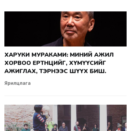
ХАРУКИ МУРАКАМИ: МИНИЙ АЖИЛ
ХОРВОО ЕРТӨНЦИЙГ, ХҮМҮҮСИЙГ
АЖИГЛАХ, ТЭРНЭЭС ШҮҮХ БИШ.
Ярилцлага