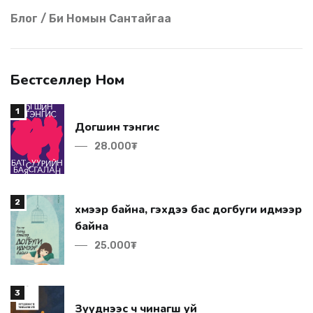
Блог / Би Номын Сантайгаа
Бестселлер Ном
1
Догшин тэнгис
28.000₮
2
байна
25.000₮
3
Зүүднээс ч чинагш уй