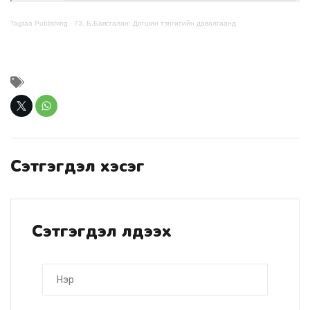
Tagtaa Publishing
·
73. Б.Баясгалан: Догшин тэнгисийн давалгаанд
Сэтгэгдэл хэсэг
Сэтгэгдэл үлдээх