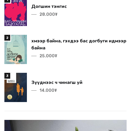
Догшин тэнгис
28.000₮
2
байна
25.000₮
3
Зүүднээс ч чинагш уй
14.000₮