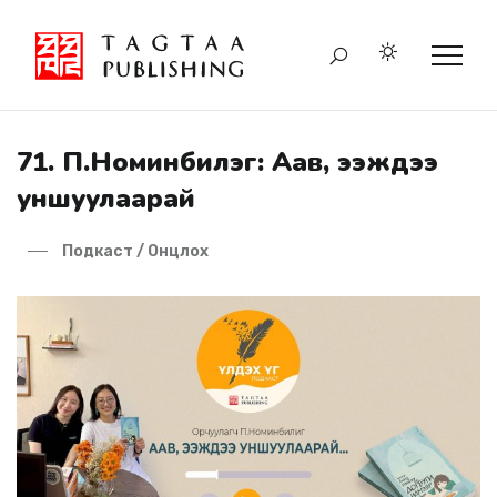
71. П.Номинбилэг: Аав, ээждээ
уншуулаарай
Подкаст / Онцлох