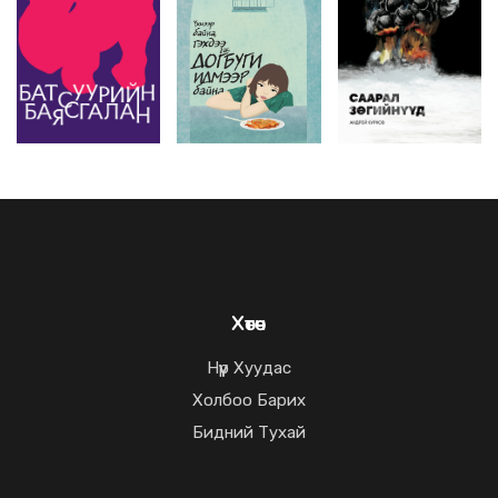
Хөтөч
Нүүр Хуудас
Холбоо Барих
Бидний Тухай