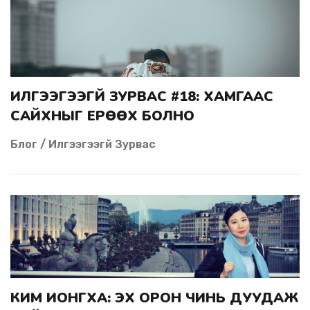
ИЛГЭЭГЭЭГҮЙ ЗУРВАС #18: ХАМГААС
САЙХНЫГ ЕРӨӨХ БОЛНО
Блог / Илгээгээгүй Зурвас
КИМ ИОНГХА: ЭХ ОРОН ЧИНЬ ДУУДАЖ