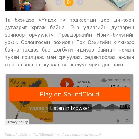
Та бүхэндээ «Үлдэх үг» подкастын цоо шинэхэн
дугаарыг хүргэж байна. Энэ удаагийн дугаарын
зочноор орчуулагч Пүрэвдоржийн Номинбилэгийг
урьж, Солонгосын зохиолч Пэк Сэхигийн «Үхмээр
байна гэхдээ бас догбуги идмээр байна» номын
тухай ярилцаж, мөн орчуулах, редакторлах ажлын
жаргал зовлонг хуваалцан халуун яриа дэлгэлээ.
Tagtaa Publishing
·
71. П.Номинбилиг: Аав, ээждээ уншуулаарай