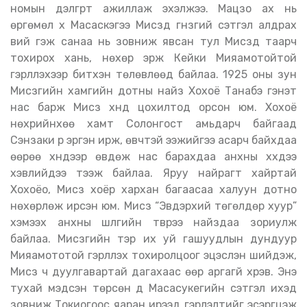
номын дэлгүүрт ажиллаж эхэлжээ. Мацүзо ах нь
өргөмөл хүү Масасүкэгээ Мисүзүд гүнзгий сэтгэл алдрах
вий гэж санаа нь зовниж явсан тул Мисүзүд таарч
тохирох хань, нөхөр эрж Кейки Мияамотойтой
гэрлүүлэхээр битүүхэн төлөвлөөд байлаа. 1925 оны зун
Мисүзүгийн хамгийн дотны найз Хохоё Танабэ гэнэт
нас барж Мисүзү хүнд цохилтод орсон юм. Хохоё
нөхрийнхөө хамт Солонгост амьдарч байгаад
Сэнзаки рүү эргэн ирж, өвчтэй ээжийгээ асарч байхдаа
өөрөө хүндээр өвдөж нас барахдаа анхны хүүхдээ
хэвлийдээ тээж байлаа. Яруу найрагт хайртай
Хохоёо, Мисүзү хоёр хархан багаасаа халуун дотно
нөхөрлөж ирсэн юм. Мисүзү “Эвдэрхий төгөлдөр хуур”
хэмээх анхны шүлгийн түүврээ найздаа зориулж
байлаа. Мисүзүгийн тэр их уй гашуудлын дундуур
Мияамототой гэрлүүлэх тохиролцоог эцэслэн шийдэж,
Мисүзү ч дуулгавартай дагахаас өөр аргагүй хүрэв. Энэ
тухай мэдсэн төрсөн дүү Масасукегийн сэтгэл ихэд
зовниж Токиогоос яаран ирээд гэрлэлтийг эсэргүүцэж