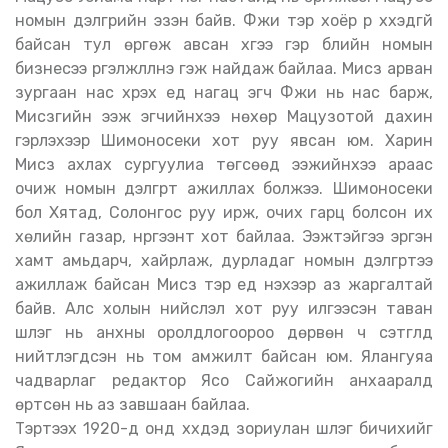
номын дэлгүүрийн эзэн байв. Фүжи тэр хоёр үр хүүхэдгүй
байсан тул өргөж авсан хүүгээ гэр бүлийн номын
бизнесээ үргэлжлүүлнэ гэж найдаж байлаа. Мисүзү арван
зургаан нас хүрэх үед нагац эгч Фүжи нь нас барж,
Мисүзүгийн ээж эгчийнхээ нөхөр Мацузотой дахин
гэрлэхээр Шимоносеки хот руу явсан юм. Харин
Мисүзү ахлах сургуулиа төгсөөд ээжийнхээ араас
очиж номын дэлгүүрт ажиллах болжээ. Шимоносеки
бол Хятад, Солонгос руу ирж, очих гарц болсон их
хөлийн газар, нүргээнт хот байлаа. Ээжтэйгээ эргэн
хамт амьдарч, хайрлаж, дурладаг номын дэлгүүртээ
ажиллаж байсан Мисүзү тэр үед үнэхээр аз жаргалтай
байв. Алс холын нийслэл хот руу илгээсэн таван
шүлэг нь анхны оролдлогоороо дөрвөн ч сэтгүүлд
нийтлэгдсэн нь том амжилт байсан юм. Ялангуяа
чадварлаг редактор Ясо Сайжогийн анхааралд
өртсөн нь аз завшаан байлаа.
Тэртээх 1920-д онд хүүхдэд зориулан шүлэг бичихийг