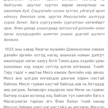
байгуулж, эдүгээг хүртэл өөрөө захирлаар нь
ажиллаж буй. Сэцүогийн хүчин зүтгэл, уйгагүй эрэл
ийнхүү биеллээ олж, эдүгээ Мисүзүгийн шүлгүүд
сурах бичиг, бага сургуулийн сургалтын хөтөлбөрт
орж, Япон даяар уншигдаад зогсохгүй дэлхийн олон
орны хүүхдүүдийн шимтэн унших дуртай шүлэгч
болжээ.
1923 оны хавар Ямагүчи мужийн Шимоносеки хэмээх
далайн эргийн хотод нагац ахынхаа номын дэлгүүрт
ажилладаг нэгэн залуу бүсгүй Токио дахь хүүхдийн уран
зохиолын хэд хэдэн сэтгүүлд шүлгээ илгээжээ. Түүнийг
Тэру гэдэг ч өөртөө Мисүзү хэмээх бичгийн нэр авчээ.
Мисүзү анх шүлгүүдээ илгээхдээ дөнгөж хорин настай
байлаа. Мисүзүг гурван настай байхад аав нь Хятадад
амь үрэгдэж, бэлэвсэрч хоцорсон ээж Мичи нь гурван
балчир хүүхдээ өсгөхөд хэцүү байсан тул хамгийн бага хүү
Масасукегээ төрсөн эгч Фүжи болон түүний нөхөр
Мацузо Уэйама нарт нэг настайд нь өргүүлжээ. Мацузо