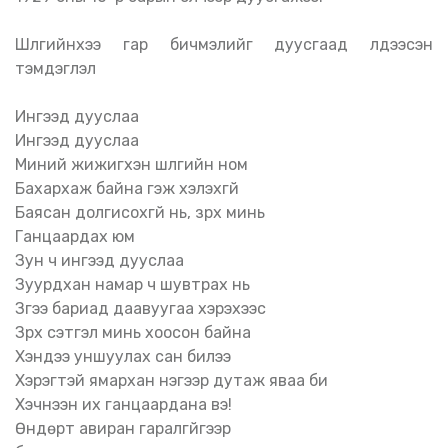
Шүлгийнхээ гар бичмэлийг дуусгаад үлдээсэн
тэмдэглэл
Ингээд дууслаа
Ингээд дууслаа
Миний жижигхэн шүлгийн ном
Бахархаж байна гэж хэлэхгүй
Баясан долгисохгүй нь, зүрх минь
Ганцаардах юм
Зун ч ингээд дууслаа
Зуурдхан намар ч шувтрах нь
Зүүгээ бариад даавуугаа хэрэхээс
Зүрх сэтгэл минь хоосон байна
Хэндээ уншуулах сан билээ
Хэрэгтэй ямархан нэгээр дутаж яваа би
Хэчнээн их ганцаардана вэ!
Өндөрт авиран гаралгүйгээр