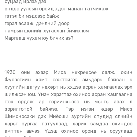
буцаад ирлээ дээ
өндөр уулсын оройд хүдэн манан татчихаж
гэтэл би мэдсээр байж
гэрэл асааж, дэнлүүний доор
намрын шөнийг хугаслан бичих юм
Маргааш чухам юу бичих вэ?
1930 оны эхээр Мисүзү нөхрөөсөө салж, охин
Фусаэгийн хамт ээжтэйгээ амьдарч байсан ч
хуулийн дагуу нөхөрт нь хүүхдээ асран хамгаалах эрх
шилжсэн юм. Үнэн хэрэгтээ охиноо асран хамгаална
гэж сүрдүүлж ар гэрийнхнээс нь мөнгө авах л
зорилготой байжээ. Тэр нэгэн өдөр Мисүзү
Шимоносэки дэх Миёоши зургийн студид сүүлчийн
хөрөг зургаа татуулаад, харих замдаа охиндоо
амттан авчээ. Үдэш охиноо оронд нь оруулаад