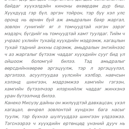
байдаг хүүхэлдэйн киноны өхөөрдөм дүр биш.
Хүүхдүүд гэр бүл, эргэн тойрон, тэр бүү хэл улс
оронд нь өрнөн буй аж амьдралын баяр жаргал,
зовлон гунигийг яг л томчуудтай нэгэн зэрэг
мэдэрч, бүгдийг нь томчуудтай хамт туулдаг. Тийм ч
учраас үхлийн тухайд хүүхдийн мэдрэмж, хагацлын
тухай тэдний анхны сэрэмж, амьдралын энгийнээс
ч аз жаргалыг бүтээж чаддаг хүүхдийн сууг бид үл
ойшоож боломгүй билээ. Тэд амьдралыг
өөрсдийнхөөрөө эргэцүүлж, тэр л эргэцүүлэл,
эргэлзээ, асуултуудаа үүлсийн хэлбэр, навчсын
хэлэнд шингээн, мэдрэмжээ хамгийн гэгээн,
хамгийн бүтээлчээр илэрхийлж чаддаг жинхэнэ
уран бүтээлчид билээ.
Канеко Мисүзү дайны он жилүүдтэй давхацсан, үхэл
хагацал, өнчрөл зовлонтой хүндхэн бага насыг
туулж, тэр бүхнээ шүлгүүддээ шингээн үлдээжээ.
Тэгснээрээ ч хүүхдийн ертөнцөд үнэний дууч нь