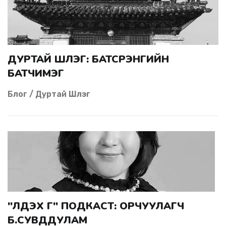
ДУРТАЙ ШҮЛЭГ: БАТСҮРЭНГИЙН
БАТЧИМЭГ
Блог / Дуртай Шүлэг
"ҮЛДЭХ ҮГ" ПОДКАСТ: ОРЧУУЛАГЧ
Б.СУВДДУЛАМ