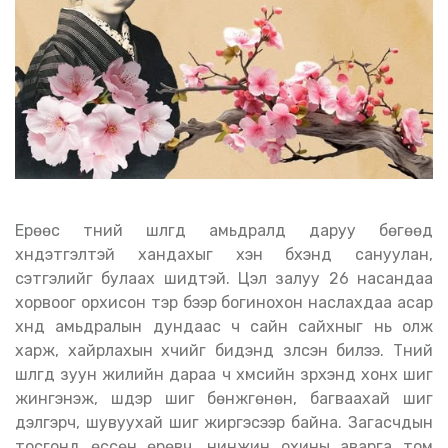
Ерөөс түүний шүлгүүд амьдралд даруу бөгөөд
хүндэтгэлтэй хандахыг хэн бүхэнд сануулан,
сэтгэлийг булаах шидтэй. Цэл залуу 26 насандаа
хорвоог орхисон тэр бээр богинохон наслахдаа асар
хүнд амьдралын дундаас ч сайн сайхныг нь олж
харж, хайрлахын хүчийг бидэнд үзүүлсэн билээ. Түүний
шүлгүүд зуун жилийн дараа ч хүмүүсийн зүрхэнд хонх шиг
жингэнэж, шүүдэр шиг бөнжгөнөн, багваахай шиг
дэлгэрч, шувуухай шиг жиргэсээр байна. Загасчдын
тосгонд өссөн өрөвч, нинжин охины аварга том