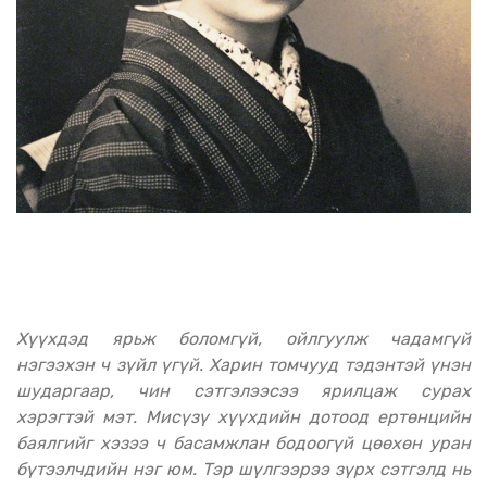
Хүүхдэд ярьж боломгүй, ойлгуулж чадамгүй
нэгээхэн ч зүйл үгүй. Харин томчууд тэдэнтэй үнэн
шударгаар, чин сэтгэлээсээ ярилцаж сурах
хэрэгтэй мэт. Мисүзү хүүхдийн дотоод ертөнцийн
баялгийг хэзээ ч басамжлан бодоогүй цөөхөн уран
бүтээлчдийн нэг юм. Тэр шүлгээрээ зүрх сэтгэлд нь