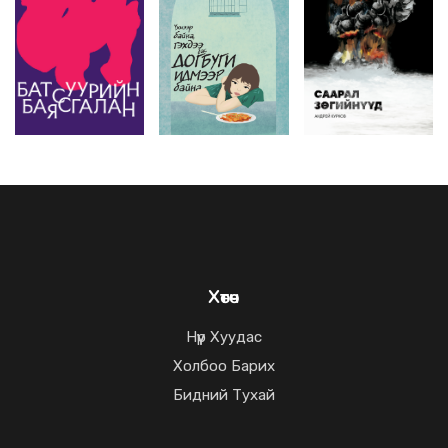
Хөтөч
Нүүр Хуудас
Холбоо Барих
Бидний Тухай