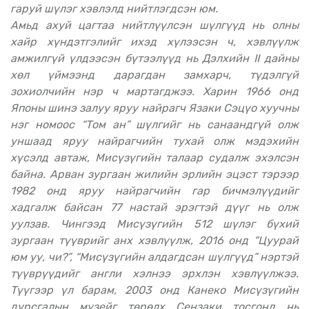
гаруй шүлэг хэвлэлд нийтлэгдсэн юм.
Амьд ахуй цагтаа нийтлүүлсэн шүлгүүд нь олны
хайр хүндэтгэлийг ихэд хүлээсэн ч, хэвлүүлж
амжилгүй үлдээсэн бүтээлүүд нь Дэлхийн II дайны
хөл үймээнд дарагдан замхарч, түдэлгүй
зохиолчийн нэр ч мартагджээ. Харин 1966 онд
Японы шинэ залуу яруу найрагч Язаки Сэцүо хуучны
нэг номоос “Том ан” шүлгийг нь санаандгүй олж
уншаад яруу найрагчийн тухай олж мэдэхийн
хүсэлд автаж, Мисүзүгийн талаар судалж эхэлсэн
байна. Арван зургаан жилийн эрлийн эцэст тэрээр
1982 онд яруу найрагчийн гар бичмэлүүдийг
хадгалж байсан 77 настай эрэгтэй дүүг нь олж
уулзав. Чингээд Мисүзүгийн 512 шүлэг бүхий
зургаан түүврийг анх хэвлүүлж, 2016 онд “Цуурай
юм уу, чи?”, “Мисүзүгийн алдагдсан шүлгүүд” нэртэй
түүврүүдийг англи хэлнээ эрхлэн хэвлүүлжээ.
Түүгээр үл барам, 2003 онд Канеко Мисүзүгийн
дурсгалын музейг төрөлх Сензаки тосгонд нь