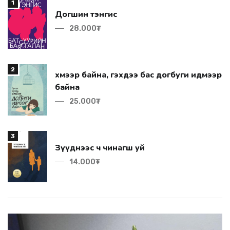
1
Догшин тэнгис
28.000₮
2
байна
25.000₮
3
Зүүднээс ч чинагш уй
14.000₮