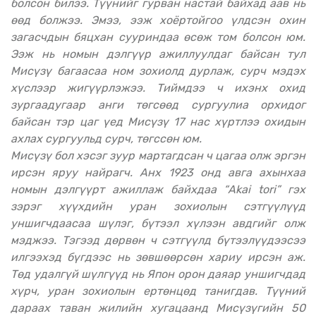
болсон билээ. Түүнийг гурван настай байхад аав нь
өөд болжээ. Эмээ, ээж хоёртойгоо үлдсэн охин
загасчдын бяцхан сууриндаа өсөж том болсон юм.
Ээж нь номын дэлгүүр ажиллуулдаг байсан тул
Мисүзү багаасаа ном зохиолд дурлаж, сурч мэдэх
хүслээр жигүүрлэжээ. Тиймдээ ч ихэнх охид
зургаадугаар анги төгсөөд сургуулиа орхидог
байсан тэр цаг үед Мисүзү 17 нас хүртлээ охидын
ахлах сургуульд сурч, төгссөн юм.
Мисүзү бол хэсэг зуур мартагдсан ч цагаа олж эргэн
ирсэн яруу найрагч. Анх 1923 онд авга ахынхаа
номын дэлгүүрт ажиллаж байхдаа “Akai tori” гэх
зэрэг хүүхдийн уран зохиолын сэтгүүлүүд
уншигчдаасаа шүлэг, бүтээл хүлээн авдгийг олж
мэджээ. Тэгээд дөрвөн ч сэтгүүлд бүтээлүүдээсээ
илгээхэд бүгдээс нь зөвшөөрсөн хариу ирсэн аж.
Төд удалгүй шүлгүүд нь Япон орон даяар уншигчдад
хүрч, уран зохиолын ертөнцөд танигдав. Түүний
дараах таван жилийн хугацаанд Мисүзүгийн 50