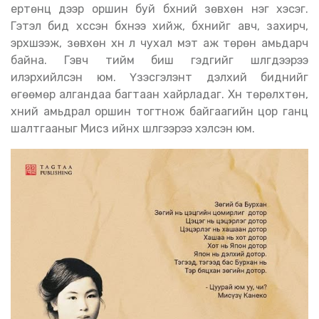
ертөнц дээр оршин буй бүхний зөвхөн нэг хэсэг.
Гэтэл бид хүссэн бүхнээ хийж, бүхнийг авч, захирч,
эрхшээж, зөвхөн хүн л чухал мэт аж төрөн амьдарч
байна. Гэвч тийм биш гэдгийг шүлгүүдээрээ
илэрхийлсэн юм. Үзэсгэлэнт дэлхий биднийг
өгөөмөр алгандаа багтаан хайрладаг. Хүн төрөлхтөн,
хүний амьдрал оршин тогтнож байгаагийн цор ганц
шалтгааныг Мисүзү ийнхүү шүлгээрээ хэлсэн юм.