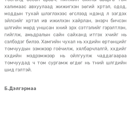
халимаас авхуулаад жижигхэн зөгий хүртэл, одод,
моддын тухай шүлэглэхээс өгсүүлээд нүдэнд үл үзэгдэх
зүйлсийг хүртэл ив ижилхэн хайрлан, энэрч бичсэн
шүлгийн мөрүүд уншсан хүний зүрх сэтгэлийг гэрэлтүүлэн,
гийгүүлж, амьдралын сайн сайханд итгэх хүчийг нь
сэлбэдэг билээ. Хамгийн чухал нь хүүхдийн ертөнцийг
томчуудын үзэмжээр гоёчилж, хялбарчлалгүй, хүүхдийг
хүүхдийн мэдрэмжээр нь ойлгуулж чаддагаараа
томчуудад ч том сургамж өгдөг нь түүний шүлгүүдийн
шид гэлтэй.
Б.Дэлгэрмаа