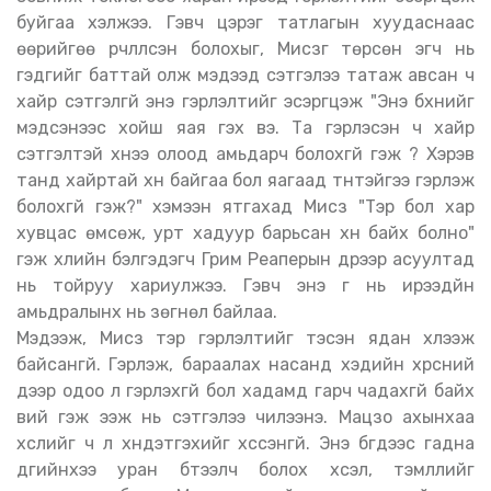
буйгаа хэлжээ. Гэвч цэрэг татлагын хуудаснаас
өөрийгөө үрчлүүлсэн болохыг, Мисүзүг төрсөн эгч нь
гэдгийг баттай олж мэдээд сэтгэлээ татаж авсан ч
хайр сэтгэлгүй энэ гэрлэлтийг эсэргүүцэж "Энэ бүхнийг
мэдсэнээс хойш яая гэх вэ. Та гэрлэсэн ч хайр
сэтгэлтэй хүнээ олоод амьдарч болохгүй гэж үү? Хэрэв
танд хайртай хүн байгаа бол яагаад түүнтэйгээ гэрлэж
болохгүй гэж?" хэмээн ятгахад Мисүзү "Тэр бол хар
хувцас өмсөж, урт хадуур барьсан хүн байх болно"
гэж үхлийн бэлгэдэгч Грим Реаперын дүрээр асуултад
нь тойруу хариулжээ. Гэвч энэ үг нь ирээдүйн
амьдралынх нь зөгнөл байлаа.
Мэдээж, Мисүзү тэр гэрлэлтийг тэсэн ядан хүлээж
байсангүй. Гэрлэж, бараалах насанд хэдийн хүрсний
дээр одоо л гэрлэхгүй бол хадамд гарч чадахгүй байх
вий гэж ээж нь сэтгэлээ чилээнэ. Мацүзо ахынхаа
хүслийг ч үл хүндэтгэхийг хүссэнгүй. Энэ бүгдээс гадна
дүүгийнхээ уран бүтээлч болох хүсэл, тэмүүллийг