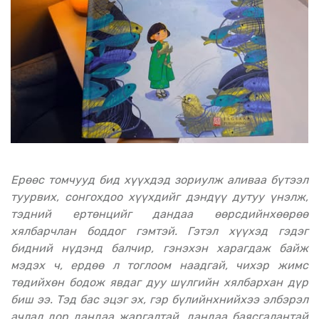
Ерөөс томчууд бид хүүхдэд зориулж аливаа бүтээл
туурвих, сонгохдоо хүүхдийг дэндүү дутуу үнэлж,
тэдний ертөнцийг дандаа өөрсдийнхөөрөө
хялбарчлан боддог гэмтэй. Гэтэл хүүхэд гэдэг
бидний нүдэнд балчир, гэнэхэн харагдаж байж
мэдэх ч, ердөө л тоглоом наадгай, чихэр жимс
төдийхөн бодож явдаг дуу шүлгийн хялбархан дүр
биш ээ. Тэд бас эцэг эх, гэр бүлийнхнийхээ элбэрэл
ачлал дор дандаа жаргалтай, дандаа баясгалантай