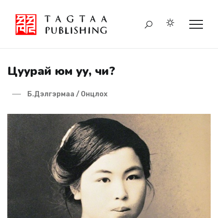
Цуурай юм уу, чи?
Б.Дэлгэрмаа / Онцлох