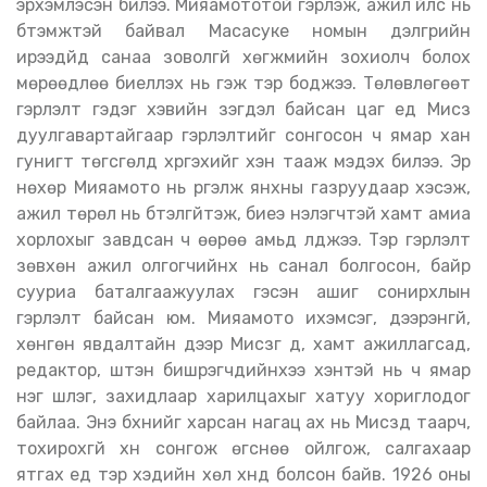
эрхэмлэсэн билээ. Мияамототой гэрлэж, ажил үйлс нь
бүтэмжтэй байвал Масасуке номын дэлгүүрийн
ирээдүйд санаа зоволгүй хөгжмийн зохиолч болох
мөрөөдлөө биелүүлэх нь гэж тэр боджээ. Төлөвлөгөөт
гэрлэлт гэдэг хэвийн үзэгдэл байсан цаг үед Мисүзү
дуулгавартайгаар гэрлэлтийг сонгосон ч ямар хан
гунигт төгсгөлд хүргэхийг хэн тааж мэдэх билээ. Эр
нөхөр Мияамото нь үргэлж янхны газруудаар хэсэж,
ажил төрөл нь бүтэлгүйтэж, биеэ үнэлэгчтэй хамт амиа
хорлохыг завдсан ч өөрөө амьд үлджээ. Тэр гэрлэлт
зөвхөн ажил олгогчийнх нь санал болгосон, байр
сууриа баталгаажуулах гэсэн ашиг сонирхлын
гэрлэлт байсан юм. Мияамото ихэмсэг, дээрэнгүй,
хөнгөн явдалтайн дээр Мисүзүг дүү, хамт ажиллагсад,
редактор, шүтэн бишрэгчдийнхээ хэнтэй нь ч ямар
нэг шүлэг, захидлаар харилцахыг хатуу хориглодог
байлаа. Энэ бүхнийг харсан нагац ах нь Мисүзүд таарч,
тохирохгүй хүн сонгож өгснөө ойлгож, салгахаар
ятгах үед тэр хэдийн хөл хүнд болсон байв. 1926 оны