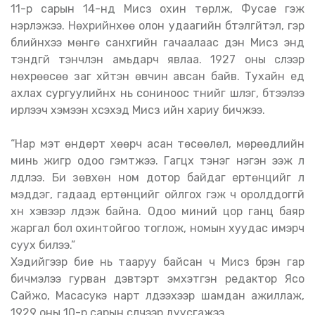
11-р сарын 14-нд Мисүзү охин төрүүлж, Фусае гэж
нэрлэжээ. Нөхрийнхөө олон удаагийн бүтэлгүйтэл, гэр
бүлийнхээ мөнгө санхүүгийн гачаалаас үүдэн Мисүзү энд
тэндгүй тэнүүчлэн амьдарч явлаа. 1927 оны сүүлээр
нөхрөөсөө заг хүйтэн өвчин авсан байв. Тухайн үед
ахлах сургуулийнх нь сониноос түүнийг шүлэг, бүтээлээ
ирүүлээч хэмээн хүсэхэд Мисүзү ийн хариу бичжээ.
“Нар мэт өндөрт хөөрч асан төсөөлөл, мөрөөдлийн
минь жигүүр одоо гэмтжээ. Гагцхүү тэнэг нэгэн ээж л
үлдлээ. Би зөвхөн ном дотор байдаг ертөнцийг л
мэддэг, гадаад ертөнцийг ойлгох гэж ч оролддоггүй
хүн хэвээр үлдэж байна. Одоо миний цор ганц баяр
жаргал бол охинтойгоо тоглож, номын хуудас имэрч
суух билээ.”
Хэдийгээр бие нь тааруу байсан ч Мисүзү бүрэн гар
бичмэлээ гурван дэвтэрт эмхэтгэн редактор Ясо
Сайжо, Масасукэ нарт үлдээхээр шамдан ажиллаж,
1929 оны 10-р сарын сүүлчээр дуусгажээ.