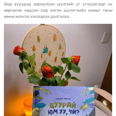
Бид хүүхдэд зориулсан шүлгийг уг углуургаар нь
өөрчилж чадсан сод нэгэн шүлэгчийн номыг таны
өмнө монгол хэлээрээ дэлгэлээ.