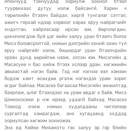
Япончууд томчуудад зориулж зохиол бүтээл
туурвихаас дутуу үнэлж байсангүй. Харин ч
төрөлхийн бүтээлч байдал, хиргүй тунгалаг сэтгэл,
ажигч гярхай нүдээр хорвоог харах яруу найрагчийг
хүндэтгэн, хайрласаар ирсэн юм. Өөрчлөгдөн,
шинэчлэгдэж буй цаг үеийн залуу уран бүтээлч болох
Мисүзү боловсролтой, номын дэлгүүрийн эзний охин тул
яруу найргийг үнэлж, биширдэг уран бүтээлчдийн
хүрээн дунд өөрийгөө нээж, олсон юм. Мисүзүгийн дүү
Масасуке ч бас хийж бүтээх хүслээр дүүрэн, хөгжмийн
авьяастай нэгэн байв. Тэд нэг нэгнээ үеэл хэмээн
бодож хамт өсөхдөө үргэлж нэгэндээ урам зориг
өгдөг байлаа. Масасүкэ багаасаа Мисүзүгийн амжилтад
баярлаж, шүлэг бүтээлүүдээс нь урам авдаг хүү байв. Мисүзү
Шимоносеки рүү нүүж ирээд удаагүй байхад Масасүкэ
Токиод очиж номын худалдааны чиглэлээр
сургалтад хамрагдаж, энэ хугацаанд хүүхдүүдэд
зориулсан хөгжим зохиожээ.
Энэ үед Кейки Мияамото гэх залуу эр гэр бүлийн