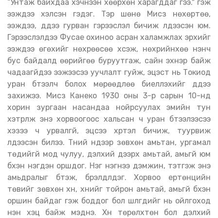
“Унтаж байхдаа хэчнээн хөөрхөн харагддаг гээ." гэж
ээждээ хэлсэн гэдэг. Тэр шөнө Мисүзү нөхөртөө,
ээждээ, дүүдээ гурван гэрээслэл бичиж үлдээсэн юм.
Гэрээслэлдээ Фусае охиноо асран халамжлах эрхийг
ээждээ өгөхийг нөхрөөсөө хүсэж, нөхрийнхөө үнэнч
бус байдалд өөрийгөө буруутгаж, сайн эхнэр байж
чадаагүйдээ ээжээсээ уучлалт гуйж, эцэст нь Токиод
уран бүтээлч болох мөрөөдлөө биелүүлэхийг дүүдээ
захижээ. Мисүзү Канеко 1930 оны 3-р сарын 10-нд
хорин зургаан насандаа нойрсуулах эмийн тун
хэтрүүлж энэ хорвоогоос хальсан ч уран бүтээлээсээ
хэзээ ч урвалгүй, эцсээ хүртэл бичиж, туурвиж
үлдээсэн билээ. Түүний нүдээр зөвхөн амьтан, ургамал
төдийгүй мод чулуу, дэлхий дээрх амьтай, амьгүй юм
бүхэн нэгдэн оршдог. Нэг нэгнээ дэмжин, тэтгэж энэ
амьдралыг бүтэж, бүрэлдүүлдэг. Хорвоо ертөнцийн
төвийг зөвхөн хүн, хүнийг тойрон амьтай, амьгүй бүхэн
оршин байдаг гэж боддог бол шүлгүүдийг нь ойлгоход
нэн хэцүү байж мэднэ. Хүн төрөлхтөн бол дэлхий