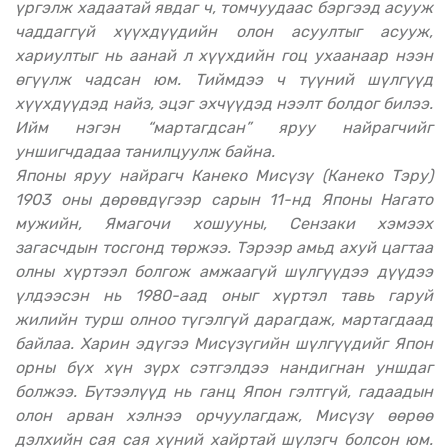
үргэлж хадаатай явдаг ч, томчуудаас бэргээд асууж
чаддаггүй хүүхдүүдийн олон асуултыг асууж,
хариултыг нь аанай л хүүхдийн гоц ухаанаар нээн
өгүүлж чадсан юм. Тиймдээ ч түүний шүлгүүд
хүүхдүүдэд найз, эцэг эхчүүдэд нээлт болдог билээ.
Ийм нэгэн “мартагдсан” яруу найрагчийг
уншигчдадаа танилцуулж байна.
Японы яруу найрагч Канеко Мисүзү (Канеко Тэру)
1903 оны дөрөвдүгээр сарын 11-нд Японы Нагато
мужийн, Ямагочи хошууны, Сензаки хэмээх
загасчдын тосгонд төржээ. Тэрээр амьд ахуй цагтаа
олны хүртээл болгож амжаагүй шүлгүүдээ дүүдээ
үлдээсэн нь 1980-аад оныг хүртэл тавь гаруй
жилийн турш олноо түгэлгүй дарагдаж, мартагдаад
байлаа. Харин эдүгээ Мисүзүгийн шүлгүүдийг Япон
орны бүх хүн зүрх сэтгэлдээ нандигнан уншдаг
болжээ. Бүтээлүүд нь ганц Япон гэлтгүй, гадаадын
олон арван хэлнээ орчуулагдаж, Мисүзү өөрөө
дэлхийн сая сая хүний хайртай шүлэгч болсон юм.