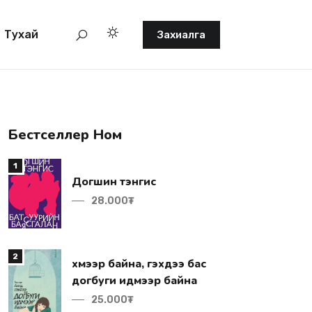
Тухай
Захиалга
Бестселлер Ном
1
Догшин тэнгис
28.000₮
2
догбуги идмээр байна
25.000₮