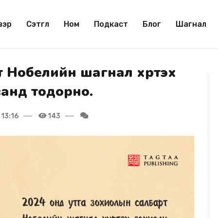
вэр
Сэтгүүл
Ном
Подкаст
Блог
Шагнал
 Нобелийн шагнал хүртэх
ванд тодорно.
13:16
143