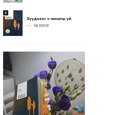
3
Зүүднээс ч чинагш уй
14.000₮