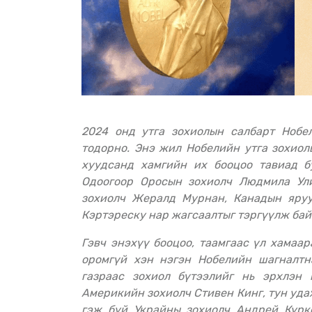
2024 онд утга зохиолын салбарт Нобелийн шагнал хүртэх зохиолч энэ сарын арванд
тодорно. Энэ жил Нобелийн утга зохио
хуудсанд хамгийн их бооцоо тавиад б
Одоогоор Оросын зохиолч Людмила Ул
зохиолч Жералд Мурнан, Канадын яру
Кэртэреску нар жагсаалтыг тэргүүлж бай
Гэвч энэхүү бооцоо, таамгаас үл хамааран тунан үлдсэн олон зохиолчдоос олны санаанд
оромгүй хэн нэгэн Нобелийн шагналт
газраас зохиол бүтээлийг нь эрхлэн 
Америкийн зохиолч Стивен Кинг, тун уда
гэж буй Украйны зохиолч Андрей Кур