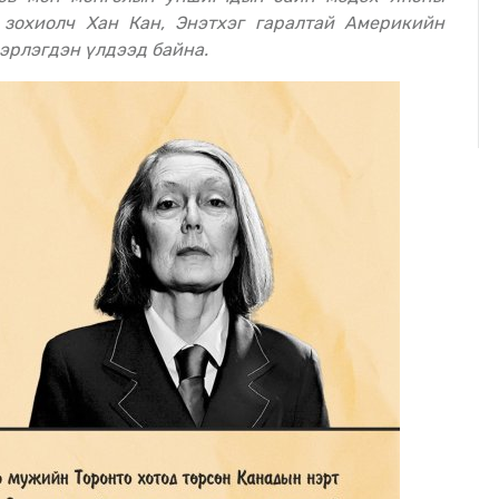
 зохиолч Хан Кан, Энэтхэг гаралтай Америкийн
эрлэгдэн үлдээд байна.