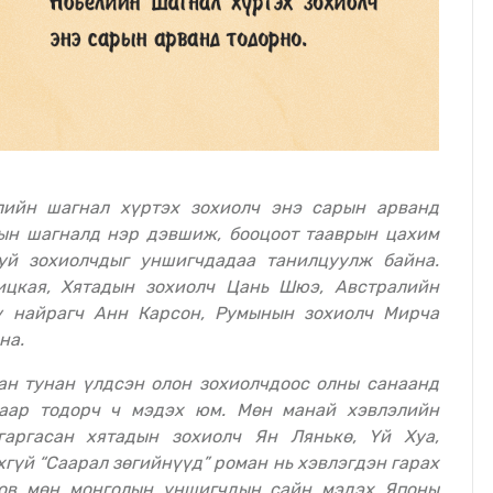
лын шагналд нэр дэвшиж, бооцоот тааврын цахим
уй зохиолчдыг уншигчдадаа танилцуулж байна.
ицкая, Хятадын зохиолч Цань Шюэ, Австралийн
у найрагч Анн Карсон, Pумынын зохиолч Мирча
на.
наар тодорч ч мэдэх юм. Мөн манай хэвлэлийн
гаргасан хятадын зохиолч Ян Лянькө, Үй Хуа,
хгүй “Саарал зөгийнүүд” роман нь хэвлэгдэн гарах
ков мөн монголын уншигчдын сайн мэдэх Японы