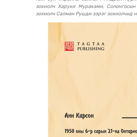
зохиолч Харуки Мураками, Солонгосын
зохиолч Салман Рушди зэрэг зохиолчид н