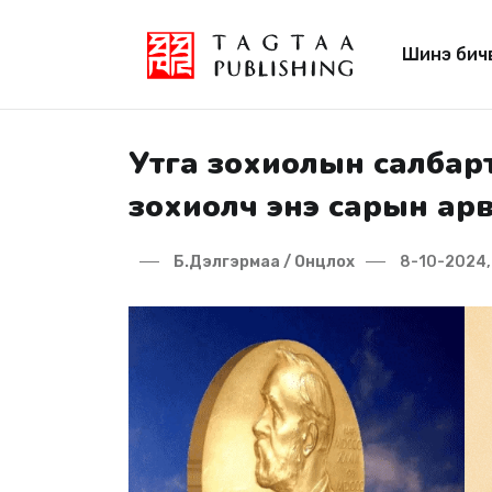
Шинэ бич
Утга зохиолын салбарт
зохиолч энэ сарын ар
Б.Дэлгэрмаа / Онцлох
8-10-2024, 