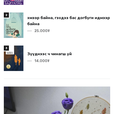
2
байна
25.000₮
3
Зүүднээс ч чинагш уй
14.000₮