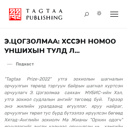
Э.ЦОГЗОЛМАА: ХҮССЭН НОМОО
УНШИХЫН ТУЛД Л...
Подкаст
"Tagtaa Prize-2022" утга зохиолын шагналын
орчуулгын төрөлд тэргүүн байрын шагнал хүртсэн
орчуулагч Э. Цогзолмаа саяхан МУБИС-ийн Хэл,
утга зохиол судлалын ангийг төгсөөд буй. Тэрээр
энэ жилийн уралдаанд өгүүллэг, яруу найраг,
орчуулгын төрөл тус бүрд бүтээлээ ирүүлсэн бөгөөд
Хятад-Английн зохиолч Ма Жианы "Орхин одогч"
өгүүллэгийг англи хэлнээс орчуулсан нь хамгийн