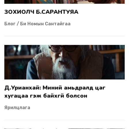
ЗОХИОЛЧ Б.САРАНТУЯА
Блог / Би Номын Сантайгаа
Д.Урианхай: Миний амьдралд цаг
хугацаа гэж байхгүй болсон
Ярилцлага