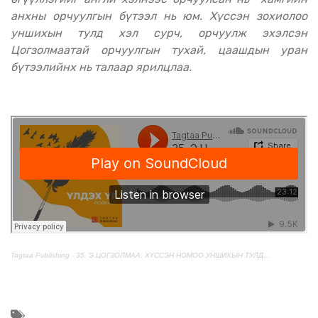
анхны орчуулгын бүтээл нь юм. Хүссэн зохиолоо
уншихын тулд хэл сурч, орчуулж эхэлсэн
Цогзолмаатай орчуулгын тухай, цаашдын уран
бүтээлийнх нь талаар ярилцлаа.
Tagtaa Publishing
·
35. Э.ЦОГЗОЛМАА: ХҮССЭН НОМОО УНШИХЫН ТУЛД...