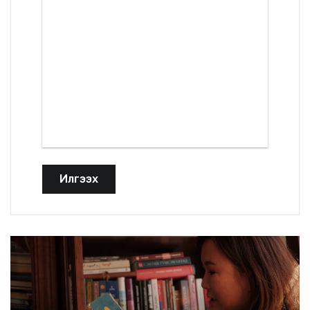
Илгээх