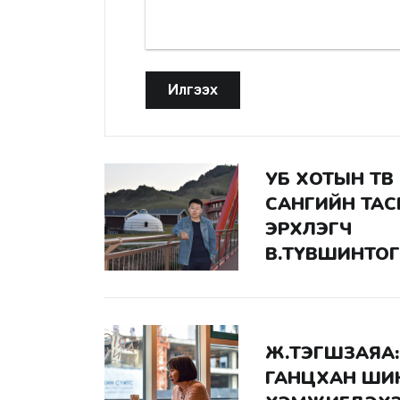
Илгээх
УБ ХОТЫН ТӨВ НОМЫН
САНГИЙН ТАС
ЭРХЛЭГЧ
В.ТҮВШИНТО
Ж.ТЭГШЗАЯА: ХҮНИЙ ОРШИХУЙ
ГАНЦХАН ШИ