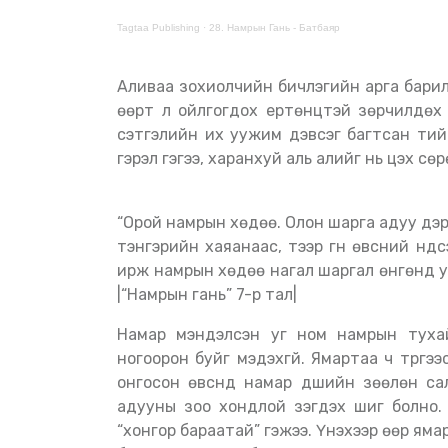
Tagtaa Publishing
·
28. Намрын Гань - Батбаяр
Аливаа зохиолчийн бичлэгийн арга барил, уншихгүй өнгөрөөж ч болох дотоод сэтгэлийн үгс,
өөрт үл ойлгогдох ертөнцтэй зөрчилдөх з
сэтгэлийн их уужим дэвсэг багтсан ти
гэрэл гэгээ, харанхуй аль алийг нь цэх сөр
“Орой намрын хөдөө. Олон шарга адуу дэрг
тэнгэрийн хаяанаас, тээр гүн өвсний үн
ирж намрын хөдөө нагал шаргал өнгөнд у
|“Намрын гань” 7-р тал|
Намар мэндэлсэн уг ном намрын тухай ийм зураглалаар эхэлж байна. Өвс үндсэндээ
ногоорон буйг мэдэхгүй. Ямартаа ч түрүүгээ
онгосон өвснүүд намар үдшийн зөөлөн са
адууны зоо хондлой үзэгдэх шиг болно.
“хонгор бараатай” гэжээ. Үнэхээр өөр ям