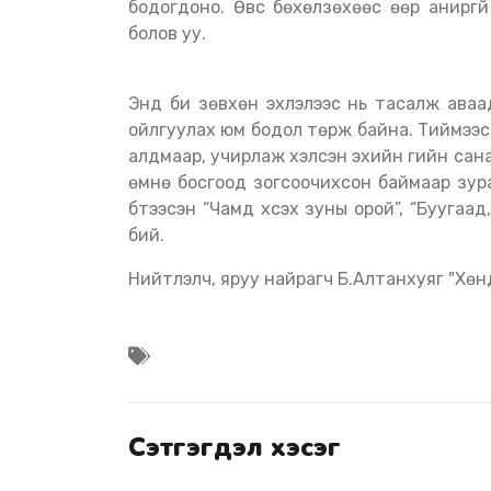
бодогдоно. Өвс бөхөлзөхөөс өөр аниргү
болов уу.
Энд би зөвхөн эхлэлээс нь тасалж аваад ө
ойлгуулах юм бодол төрж байна. Тиймээс 
алдмаар, учирлаж хэлсэн эхийн үгийн са
өмнө босгоод зогсоочихсон баймаар зурагл
бүтээсэн “Чамд хүсэх зуны орой”, “Бууга
бий.
Нийтлэлч, яруу найрагч Б.Алтанхуяг "Хөн
Сэтгэгдэл хэсэг