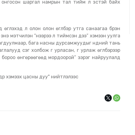
й онгосон шаргал намрын тал тийм л зүстэй байх
гүүлэхэд л олон олон өгүүлбэр утга санаагаа бүрэн
энэ мэтчилэн “нээрээ л тиймсэн дээ” хэмээн уулга
нагдуулмаар, бага насны дурсамжуудыг нүдний тань
алууд үсэг холбож үг урласан, үг урлаж өгүүлбэрээр
ад, бороо өнгөрөөгөөд мордоорой” зэрэг найруулалд
дүүр хэмээх цасны дуу" нийтлэлээс