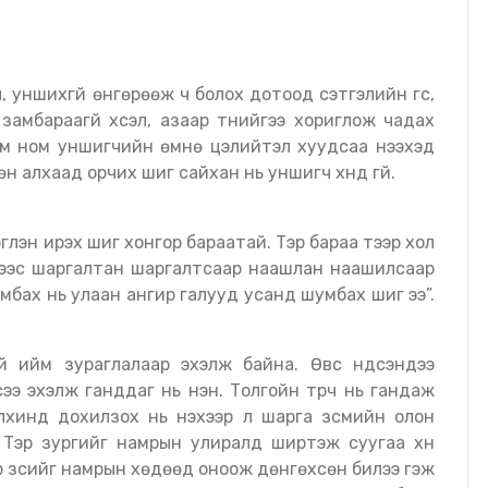
амбараагүй хүсэл, азаар түүнийгээ хориглож чадах
йм ном уншигчийн өмнө цэлийтэл хуудсаа нээхэд
өн алхаад орчих шиг сайхан нь уншигч хүнд үгүй.
үүлэн ирэх шиг хонгор бараатай. Тэр бараа тээр хол
дсээс шаргалтан шаргалтсаар наашлан наашилсаар
мбах нь улаан ангир галууд усанд шумбах шиг ээ”.
сээ эхэлж ганддаг нь үнэн. Толгойн түрүүч нь гандаж
лхинд дохилзох нь үнэхээр л шарга зүсмийн олон
 Тэр зургийг намрын улиралд ширтэж суугаа хүн
ар зүсийг намрын хөдөөд оноож дөнгөхсөн билээ гэж