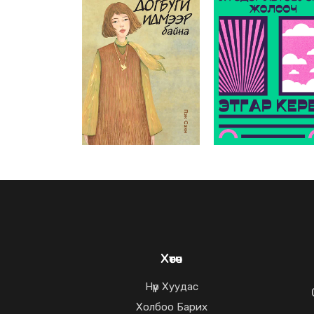
Хөтөч
Нүүр Хуудас
Холбоо Барих