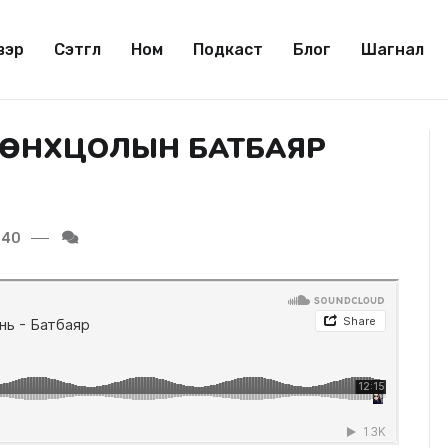
вэр
Сэтгүүл
Ном
Подкаст
Блог
Шагнал
: МӨНХЦОЛЫН БАТБАЯР
40