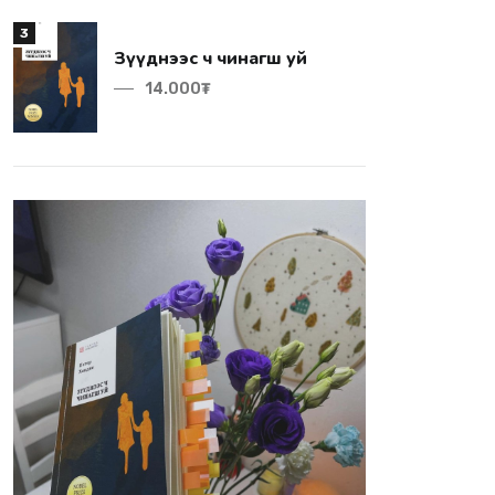
3
Зүүднээс ч чинагш уй
14.000₮