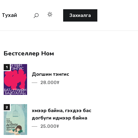
Тухай
Захиалга
Бестселлер Ном
1
Догшин тэнгис
28.000₮
2
догбуги идмээр байна
25.000₮