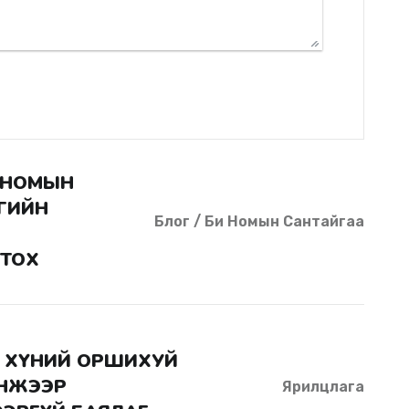
ГИЙН
Блог / Би Номын Сантайгаа
ГТОХ
НЖЭЭР
Ярилцлага