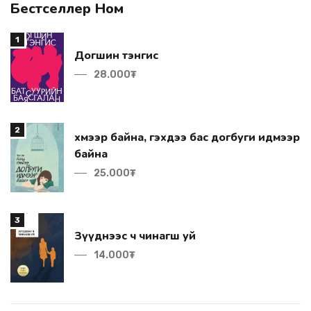
Бестселлер Ном
1
Догшин тэнгис
28.000₮
2
байна
25.000₮
3
Зүүднээс ч чинагш уй
14.000₮