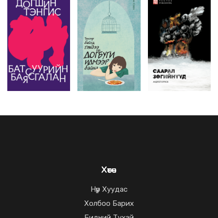
Хөтөч
Нүүр Хуудас
Холбоо Барих
Бидний Тухай