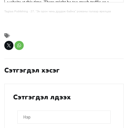
Tagtaa Publishing
·
27. “Эх орон чинь дуудаж байна” романы талаар ярилцав
Сэтгэгдэл хэсэг
Сэтгэгдэл үлдээх