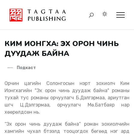
КИМ ИОНГХА: ЭХ ОРОН ЧИНЬ
ДУУДАЖ БАЙНА
Подкаст
Орчин цагийн Солонгосын нэрт зохиолч Ким
Ионгхагийн "Эх орон чинь дуудаж байна" романы
тухай тус романы орчуулагч Б.Дэлгэрмаа, ариутган
шүүгч Ц.Дэлгэрмаа, орчуулагч Мө.Батбаяр нар
хөөрөлдсөн нь.
“Эх орон чинь дуудаж байна” роман зохиолчийн
хамгийн чухал бүтээлд тооцогдох бөгөөд нэг ард