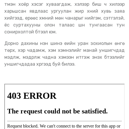
түмэн хоёр хэсэг хуваагдаж, хэлээр биш ч хилээр
харьшсан явдлаас ургуулан жир хүний хувь заяа
хийгээд, ерөөс хүмүүний мөн чанарыг нийгэм, сэтгэлзүй,
ёс суртахууны олон талаас шүүн тунгаасан тун
сонирхолтой бүтээл юм.
Дорно дахины нэн шинэ үеийн уран зохиолын өнгө
төрх, хэр чадамж, хэм хэмнэлийг манай уншигчдад
мэдүүлж, мэдрүүлж чадна хэмээн итгэж энэхүү бүтээлийг
уншигчдадаа хүргээд буй билээ.