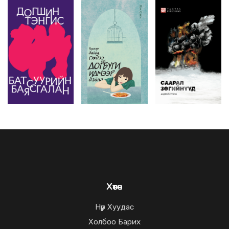
Хөтөч
Нүүр Хуудас
Холбоо Барих