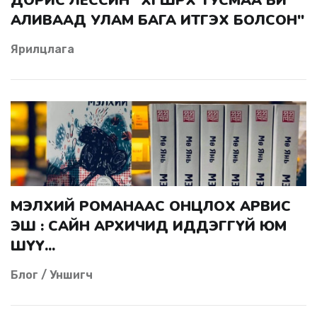
ДОРИС ЛЕССИН "ХӨГШРӨХ ТУСМАА БИ
АЛИВААД УЛАМ БАГА ИТГЭХ БОЛСОН"
Ярилцлага
МЭЛХИЙ РОМАНААС ОНЦЛОХ АРВИС
ЭШ : САЙН АРХИЧИД ИДДЭГГҮЙ ЮМ
ШҮҮ...
Блог / Уншигч