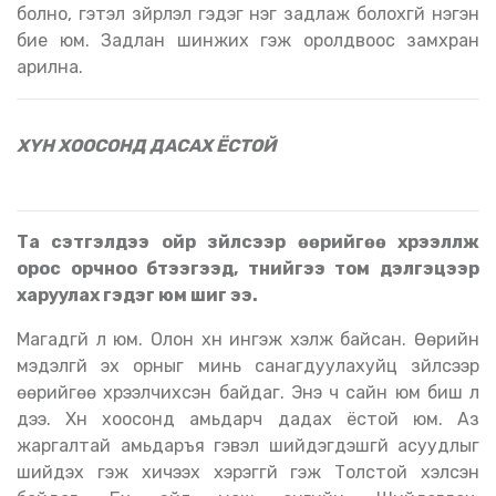
болно, гэтэл зүйрлэл гэдэг нэг задлаж болохгүй нэгэн
бие юм. Задлан шинжих гэж оролдвоос замхран
арилна.
ХҮН ХООСОНД ДАСАХ ЁСТОЙ
Та сэтгэлдээ ойр зүйлсээр өөрийгөө хүрээлүүлж
орос орчноо бүтээгээд, түүнийгээ том дэлгэцээр
харуулах гэдэг юм шиг ээ.
Магадгүй л юм. Олон хүн ингэж хэлж байсан. Өөрийн
мэдэлгүй эх орныг минь санагдуулахуйц зүйлсээр
өөрийгөө хүрээлчихсэн байдаг. Энэ ч сайн юм биш л
дээ. Хүн хоосонд амьдарч дадах ёстой юм. Аз
жаргалтай амьдаръя гэвэл шийдэгдэшгүй асуудлыг
шийдэх гэж хичээх хэрэггүй гэж Толстой хэлсэн