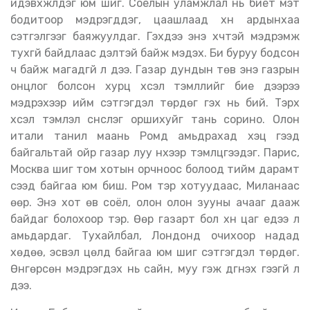
идэвхжүүлдэг юм шиг. Соёлын уламжлал нь биет мэт
бодитоор мэдрэгддэг, цаашлаад хүн ардынхаа
сэтгэлгээг баяжуулдаг. Гэхдээ энэ хүчтэй мэдрэмж
тухгүй байдлаас үүдэлтэй байж мэдэх. Би буруу бодсон
ч байж магадгүй л дээ. Газар дундын төв энэ газрын
онцлог болсон хурц хүсэл тэмүүллийг бие дээрээ
мэдрэхээр ийм сэтгэгдэл төрдөг гэх нь бий. Тэрхүү
хүсэл тэмүүлэл сүнслэг оршихуйг тань сорино. Олон
итали танил маань Ромд амьдрахад хэцүү гээд
байгальтай ойр газар луу нүүхээр тэмүүлцгээдэг. Парис,
Москва шиг том хотын орчноос болоод тийм дарамт
үүсээд байгаа юм биш. Ром тэр хотуудаас, Миланаас
өөр. Энэ хот өв соёл, олон олон зууны ачааг дааж
байдаг болохоор тэр. Өөр газарт бол хүн цаг үедээ л
амьдардаг. Тухайлбал, Лондонд очихоор надад
хөдөө, эсвэл цөлд байгаа юм шиг сэтгэгдэл төрдөг.
Өнгөрсөн мэдрэгдэх нь сайн, муу гэж дүгнэх гээгүй л
дээ.