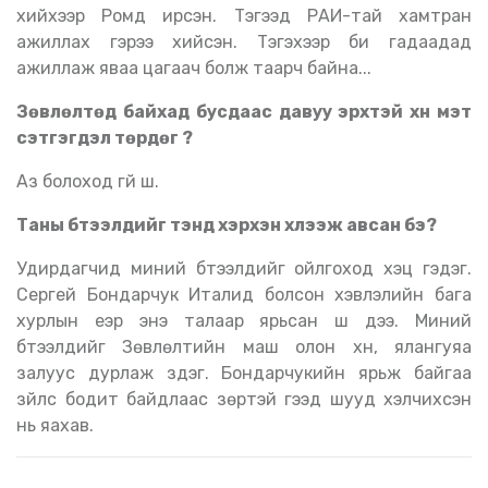
хийхээр Ромд ирсэн. Тэгээд РАИ-тай хамтран
ажиллах гэрээ хийсэн. Тэгэхээр би гадаадад
ажиллаж яваа цагаач болж таарч байна...
Зөвлөлтөд байхад бусдаас давуу эрхтэй хүн мэт
сэтгэгдэл төрдөг үү
?
Аз болоход үгүй шүү.
Таны бүтээлүүдийг тэнд хэрхэн хүлээж авсан бэ
?
Удирдагчид миний бүтээлүүдийг ойлгоход хэцүү гэдэг.
Сергей Бондарчук Италид болсон хэвлэлийн бага
хурлын үеэр энэ талаар ярьсан шүү дээ. Миний
бүтээлүүдийг Зөвлөлтийн маш олон хүн, ялангуяа
залуус дурлаж үздэг. Бондарчукийн ярьж байгаа
зүйлс бодит байдлаас зөрүүтэй гээд шууд хэлчихсэн
нь яахав.