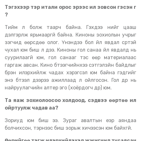
Тэгэхээр тэр итали орос эрээс илүү зовсон гэсэн үг
?
Тийм л болж таарч байна. Гэхдээ үүнийг цааш
дэлгэрүүлж ярьмааргүй байна. Киноны зохиолын учрыг
үзэгчид өөрсдөө олог. Үнэндээ бол үйл явдал сүртэй
чухал юм биш л дээ. Киноны гол санаа үйл явдалд нь
суурилаагүй юм, гол санааг тэс өөр материалаас
гаргаж авсан. Кино бүтээгчийнхээ сэтгэлзүйн байдлыг
бүрэн илэрхийлж чадах хэрэгсэл юм байна гэдгийг
энэ бүтээл дээрээ ажиллаад л ойлгосон. Гол дүр нь
найруулагчийн алтер эго
(
хоёрдогч дүр
)
юм.
Та яаж зохиолоосоо холдоод, сэдвээ өөртөө илүү
ойртуулж чадав аа
?
Зориуд юм биш ээ. Зураг авалтын үеэр аяндаа
болчихсон, тэрнээс биш зорьж хичээсэн юм байхгүй.
Өөрийгөө тэгж илэрхийлэхэд жүжигчид тусалсан