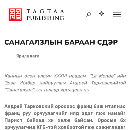
САНАГАЛЗЛЫН БАРААН СҮҮДЭР
Ярилцлага
Каннын олон улсын
XXXVI
наадам.
“Le Monde”
-ийн
Эрве Жибер найруулагч Андрей Тарковскийтой
“Санагалзал”-ын талаар ярилцсан нь.
Андрей Тарковский оросоос франц биш италиас
франц руу орчуулагчийг илүүд үздэг гэж намайг
Парист байхад хүн хэлж байсан. Оросын бүх
орчуулагчид КГБ-тэй холбоотой гэж сэжиглэдэг