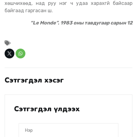
хөшчихөөд, над руу нэг ч удаа харахгүй байсаар
байгаад гаргасан шүү.
“
Le Monde
”. 1983 оны тавдугаар сарын 12
Сэтгэгдэл хэсэг
Сэтгэгдэл үлдээх