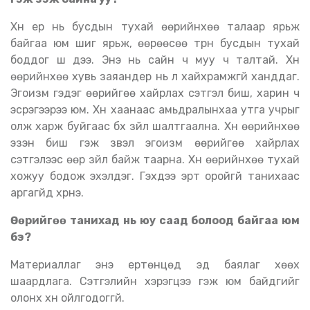
Хүн ер нь бусдын тухай өөрийнхөө талаар ярьж
байгаа юм шиг ярьж, өөрөөсөө түрүүн бусдын тухай
боддог шүү дээ. Энэ нь сайн ч муу ч талтай. Хүн
өөрийнхөө хувь заяандер нь л хайхрамжгүй ханддаг.
Эгоизм гэдэг өөрийгөө хайрлах сэтгэл биш, харин ч
эсрэгээрээ юм. Хүн хаанаас амьдралынхаа утга учрыг
олж харж буйгаас бүх зүйл шалтгаална. Хүн өөрийнхөө
эзэн биш гэж үзвэл эгоизм өөрийгөө хайрлах
сэтгэлээс өөр зүйл байж таарна. Хүн өөрийнхөө тухай
хожуу бодож эхэлдэг. Гэхдээ эрт оройгүй танихаас
аргагүйд хүрнэ.
Өөрийгөө танихад нь юу саад болоод байгаа юм
бэ
?
Материаллаг энэ ертөнцөд эд баялаг хөөх
шаардлага. Сэтгэлийн хэрэгцээ гэж юм байдгийг
олонх хүн ойлгодоггүй.