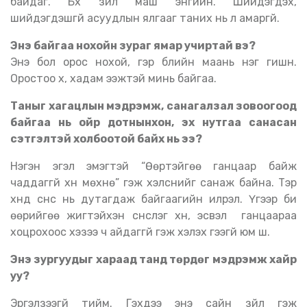
байдаг. Бүх зүйл маш энгийн. Шийдэгдэх,
шийдэгдэшгүй асуудлын ялгааг таних нь л амаргүй.
Энэ байгаа нохойн зураг ямар учиртай вэ
?
Энэ бол орос нохой, гэр бүлийн маань нэг гишүүн.
Оростоо хүү, хадам ээжтэй минь байгаа.
Таныг хагацлын мэдрэмж, санагалзал зовоогоод
байгаа нь ойр дотнынхон, эх нутгаа санасан
сэтгэлтэй холбоотой байх нь ээ
?
Нэгэн эгэл эмэгтэй “Өөртэйгөө ганцаар байж
чаддаггүй хүн мөхнө” гэж хэлснийг санаж байна. Тэр
хүнд сүнс нь дутагдаж байгаагийн илрэл. Үүгээр би
өөрийгөө жигтэйхэн сүнслэг хүн, эсвэл ганцаараа
хоцрохоос хэзээ ч айдаггүй гэж хэлэх гээгүй юм шүү.
Энэ зургуудыг хараад танд төрдөг мэдрэмж хайр
уу
?
Эргэлзээгүй тийм. Гэхдээ энэ сайн зүйл гэж