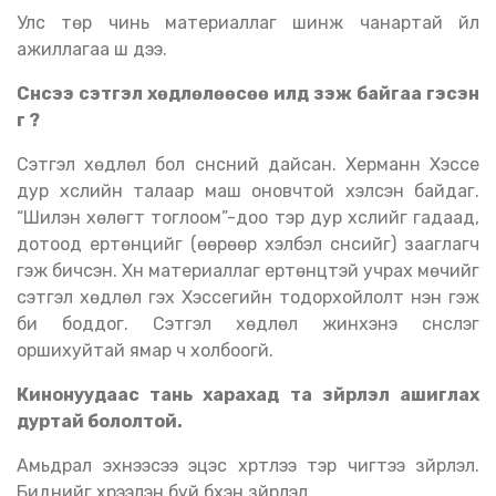
Улс төр чинь материаллаг шинж чанартай үйл
ажиллагаа шүү дээ.
Сүнсээ сэтгэл хөдлөлөөсөө илүүд үзэж байгаа гэсэн
үг үү
?
Сэтгэл хөдлөл бол сүнсний дайсан. Херманн Хэссе
дур хүслийн талаар маш оновчтой хэлсэн байдаг.
“Шилэн хөлөгт тоглоом”-доо тэр дур хүслийг гадаад,
дотоод ертөнцийг
(
өөрөөр хэлбэл сүнсийг
)
зааглагч
гэж бичсэн. Хүн материаллаг ертөнцтэй учрах мөчийг
сэтгэл хөдлөл гэх Хэссегийн тодорхойлолт үнэн гэж
би боддог. Сэтгэл хөдлөл жинхэнэ сүнслэг
оршихуйтай ямар ч холбоогүй.
Кинонуудаас тань харахад та зүйрлэл ашиглах
дуртай бололтой.
Амьдрал эхнээсээ эцэс хүртлээ тэр чигтээ зүйрлэл.
Биднийг хүрээлэн буй бүхэн зүйрлэл.