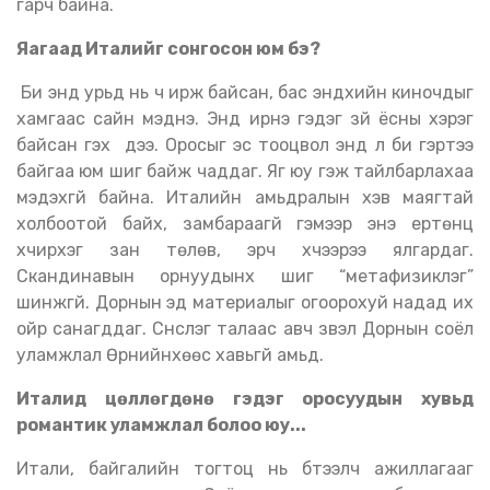
гарч байна.
Яагаад Италийг сонгосон юм бэ
?
Би энд урьд нь ч ирж байсан, бас эндхийн киночдыг
хамгаас сайн мэднэ. Энд ирнэ гэдэг зүй ёсны хэрэг
байсан гэх үү дээ. Оросыг эс тооцвол энд л би гэртээ
байгаа юм шиг байж чаддаг. Яг юу гэж тайлбарлахаа
мэдэхгүй байна. Италийн амьдралын хэв маягтай
холбоотой байх, замбараагүй гэмээр энэ ертөнц
хүчирхэг зан төлөв, эрч хүчээрээ ялгардаг.
Скандинавын орнуудынх шиг “метафизиклэг”
шинжгүй. Дорнын эд материалыг огоорохуй надад их
ойр санагддаг. Сүнслэг талаас авч үзвэл Дорнын соёл
уламжлал Өрнийнхөөс хавьгүй амьд.
Италид цөллөгдөнө гэдэг оросуудын хувьд
романтик уламжлал болоо юу...
Итали, байгалийн тогтоц нь бүтээлч ажиллагааг