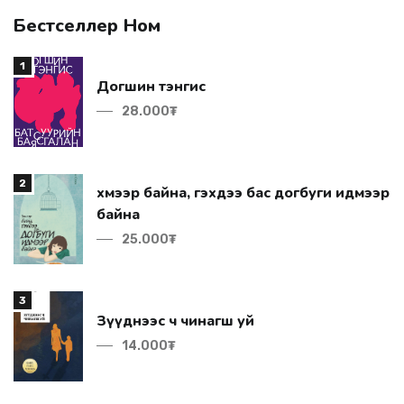
Бестселлер Ном
1
Догшин тэнгис
28.000₮
2
байна
25.000₮
3
Зүүднээс ч чинагш уй
14.000₮