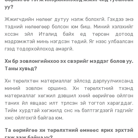
уу
?
Жүжигчдийн нөлөөг дутуу үнэлж болохгүй. Гэхдээ энэ
тэдний нөлөөгөөр болсон юм биш. Миний хэлэхийг
хүссэн зүйл Италид байх үед төрсөн дотоод
мэдрэмжтэй минь нэгдсэн төдий. Яг үүнээс улбаалсан
гээд тодорхойлоход амаргүй.
Хүн бүр зовлонгийнхоо эх үүсвэрийг мэддэг болов уу.
Таны хувьд
?
Хүн төрөлхтөн материаллаг зүйлсэд дарлуулчихсанд
миний зовлон оршино. Хүн төрөлхтний түүхэнд
материаллаг хөгжил дэвшил хүний өөрийгөө ойлгон
таних үйл явцаас илт түрүүлсэн зүй тогтол харагддаг.
Тийм хурдтай хөгжилд сүнс нь бэлтгэгдээгүй гэдгийг
хүмүүс ойлгохгүй байгаа юм.
Та өөрийгөө хүн төрөлхтний өмнөөс ярих эрхтэй
гэж үзэж байна уу
?