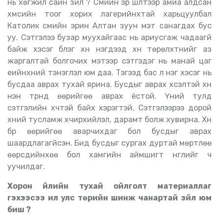
нь хөгжил сайн зүйл үү
?
Сүмийн эрүү шүүлтээр амиа алдсан
хүмүүсийн тоог хорих лагерийнхтай харьцуулбал
Католик сүмийн эрин Алтан зуун мэт санагдах бус
уу. Сэтгэлээ бузар муухайгаас нь ариусгаж чадаагүй
байж хэсэг бүлэг хүн нэгдээд хүн төрөлхтнийг аз
жаргалтай болгочих мэтээр сэтгэдэг нь манай цаг
үеийнхний тэнэглэл юм даа. Тэгээд бас л нэг хэсэг нь
бусдаа аврах тухай ярина. Бусдыг аврах хүсэлтэй хүн
нэн түрүүнд өөрийгөө аврах ёстой. Үүний тулд
сэтгэлийн хүчтэй байх хэрэгтэй. Сэтгэлээрээ дорой
хүний тусламж хүчирхийлэл, дарамт болж хувирна. Хүн
бүр өөрийгөө аварчихдаг бол бусдыг аврах
шаардлагагүйсэн. Бид бусдыг сургах дуртай мөртлөө
өөрсдийнхөө бол хамгийн аймшигт нүглийг ч
уучилдаг.
Хорон үйлийн тухай ойлголт материаллаг
гэхээсээ илүү улс төрийн шинж чанартай зүйл юм
биш үү
?