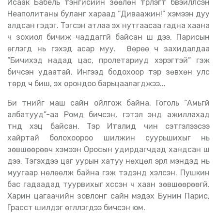
Исаак Бабель тэнгисийн зөөлөн түрлэгт бүүвэйлүүлсэн
Неаполитаны буланг хараад “Диваажин
!
” хэмээн дуу
алдсан гэдэг. Тэгсэн атлаа эх нутгаасаа гадна хаана
ч зохиол бичиж чаддаггүй байсан шүү дээ. Парисын
өгүүлэгүүд нь гэхэд асар муу. Өөрөө ч захидалдаа
“Бичихэд надад цас, пролетариуд хэрэгтэй” гэж
бичсэн удаатай. Ингээд бодохоор тэр зөвхөн улс
төрд ч биш, эх орондоо барьцаалагджээ...
Би түүнийг маш сайн ойлгож байна. Гоголь “Амьгүй
албатууд”-аа Ромд бичсэн, гэтэл энд ажиллахад
түүнд хэцүү байсан. Тэр Италид чин сэтгэлээсээ
хайртай болохоороо шилжин суурьшихыг нь
зөвшөөрөөч хэмээн Оросын удирдагчдад хандсан шүү
дээ. Тэгэхдээ цаг уурын хатуу нөхцөл эрүүл мэндэд нь
муугаар нөлөөлж байна гэж тэдэнд хэлсэн. Пушкин
бас гадаадад туурвихыг хүссэн ч хаан зөвшөөрөөгүй.
Харин цагаачийн зовлонг сайн мэдэх Бунин Парис,
Грасст шилдэг өгүүллэгүүдээ бичсэн юм.