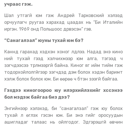
учраас гэж.
Шал утгагүй юм гэж Андрей Тарковский хэлээд
орчуулагч руугаа харахад цаадах нь “Би Италийн
иргэн. 1969 онд Польшоос дүрвэсэн” гэв.
“Санагалзал” юуны тухай юм бэ
?
Каннд гарахад хэдхэн хоног үлдлээ. Надад энэ кино
үүний тухай гээд хэлчихмээр юм алга, тэгээд ч
үзэгчдээсээ түрүүлмээргүй байна. Киног яг ийм тийм гэж
тодорхойлолгүйгээр үзэгчдэд дэм болох хэдэн баримт
хэлж болох болох юм. Би өөрөө ч бүтэн үзээгүй байгаа.
Гэхдээ киногоороо юу илэрхийлэхийг хүссэнээ
бол мэдэж байгаа биз дээ
?
Энгийнээр хэлэхэд, би “санагалзал” гэж юу болох
тухай л өгүүлэх гэсэн юм. Би энэ үгийг оросуудын
ашигладаг талаас нь ойлгодог. Эдгэрэшгүй өвчин