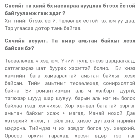
Сүнсийг та хүний бүх насаараа нууцхан бүтээх ёстой
байгууламж гэж үздэг үү
?
Хүн түүнийг бүтээх ёсгүй. Чөлөөлөх ёстой гэх юм уу даа.
Тэр угаасаа дотор тань байгаа.
Сүүлчийн асуулт. Та ямар амьтан байхыг хүсэх
байсан бэ
?
Төсөөлөхөд ч хэцүү юм. Үүний тулд сүнсээ царцаагаад,
сэтгэлээрээ шат буурах хэрэгтэй болно. Би хүнээ
хамгийн бага хамааралтай амьтан байхыг хүсэх
байсан. Тийм амьтныг төсөөлөхөд сонирхолтой
байна. Би романтизмын аль ч хэлбэрт дургүй,
тэгэхээр шууд шар шувуу, барын аль нэг нь болох
байлаа гээд хэлчихье. Хор хөнөөл багатай зэрлэг
амьтан байхыг хүсэж ч магад. Манай нохой Дак
хэтэрхий хүнлэг, үг ойлгоно, хүнээс дутахгүй нарийн
мэдэрнэ. Тиймдээ ч их зовдог болов уу, хөөрхий.
Оросоо орхин гарахад хүрсэн өдөр тэр таг