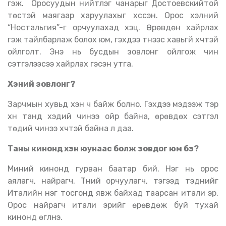
гэж. Оросуудын нийтлэг чанарыг Достоевскийтой
төстэй маягаар харуулахыг хүссэн. Орос хэлний
“Ностальгия”-г орчуулахад хэцүү. Өрөвдөн хайрлах
гэж тайлбарлаж болох юм, гэхдээ түүнээс хавьгүй хүчтэй
ойлголт. Энэ нь бусдын зовлонг ойлгож чин
сэтгэлээсээ хайрлах гэсэн утга.
Хэний зовлонг
?
Зарчмын хувьд хэн ч байж болно. Гэхдээ мэдээж тэр
хүн танд хэдий чинээ ойр байна, өрөвдөх сэтгэл
төдий чинээ хүчтэй байна л даа.
Таны кинонд хэн юунаас болж зовдог юм бэ
?
Миний кинонд гурван баатар бий. Нэг нь орос
аялагч, найрагч. Түүний орчуулагч, тэгээд тэднийг
Италийн нэг тосгонд явж байхад таарсан итали эр.
Орос найрагч итали эрийг өрөвдөж буй тухай
кинонд өгүүлнэ.