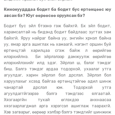
Кинонуудддаа бодит ба бодит бус ертөнцөөс юу
авсан бэ
?
Юуг өөрөөсөө оруулсан бэ
?
Бодит бус зүйл бүтээнэ гэж байхгүй. Бүх зүйл бодит,
харамсалтай нь бидэнд бодит байдлаас зугтах зам
байхгүй. Яруу найраг байна уу, энгийн хүүрнэл байна
уу, ямар арга ашиглах нь хамаагүй, нэгэнт оршин буй
ертөнцтэй харилцаа үүсгэж байж л өөрийгөө
илэрхийлнэ. Би зүйрлэлээр дамжуулж өөрийгөө
илэрхийлэхийг илүүд үздэг. Зүйрлэл шүү, бэлэг тэмдэг
биш. Бэлгэ тэмдэг ардаа тодорхой, ухаалаг утга
агуулдаг, харин зүйрлэл бол дүрслэл. Зүйрлэл бол
харуулахыг хүсээд байгаа ертөнцтэйгөө адил шинж
чанартай дүрслэл юм. Тодорхой утга
агуулдаггүйгээрээ бэлгэ тэмдгээс ялгаатай.
Хязгааргүйн тухай өгүүлэхдээ анхнаасаа
хязгаарлагдмал арга хэрэгсэл ашиглаж таарахгүй.
Хэв загварыг, өөрөөр хэлбэр бэлгэ тэмдгийг шинжиж