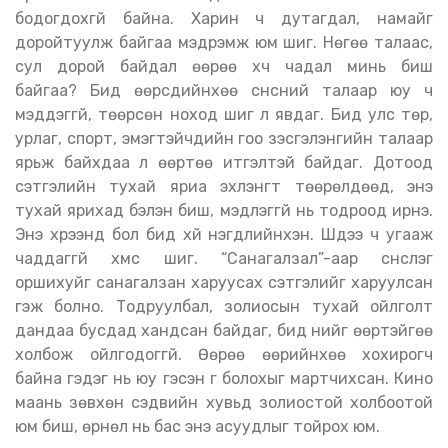
бодогдохгүй байна. Харин ч дутагдал, намайг
доройтуулж байгаа мэдрэмж юм шиг. Нөгөө талаас,
сул дорой байдал өөрөө хүч чадал минь биш
байгаа
?
Бид өөрсдийнхөө сүнсний талаар юу ч
мэддэггүй, төөрсөн ноход шиг л явдаг. Бид улс төр,
урлаг, спорт, эмэгтэйчүүдийн гоо үзэсгэлэнгийн талаар
ярьж байхдаа л өөртөө итгэлтэй байдаг. Дотоод
сэтгэлийн тухай яриа эхлэнгүүт төөрөлдөөд, энэ
тухай ярихад бэлэн биш, мэдлэггүй нь тодроод ирнэ.
Энэ хүрээнд бол бид хүй нэгдлийнхэн. Шүдээ ч угааж
чаддаггүй хүмүүс шиг. “Санагалзал”-аар сүнслэг
оршихуйг санагалзан харуусах сэтгэлийг харуулсан
гэж болно. Тодруулбал, золиосын тухай ойлголт
дандаа бусдад хандсан байдаг, бид үүнийг өөртэйгөө
холбож ойлгодоггүй. Өөрөө өөрийнхөө хохирогч
байна гэдэг нь юу гэсэн үг болохыг мартчихсан. Кино
маань зөвхөн сэдвийн хувьд золиостой холбоотой
юм биш, өрнөл нь бас энэ асуудлыг тойрох юм.