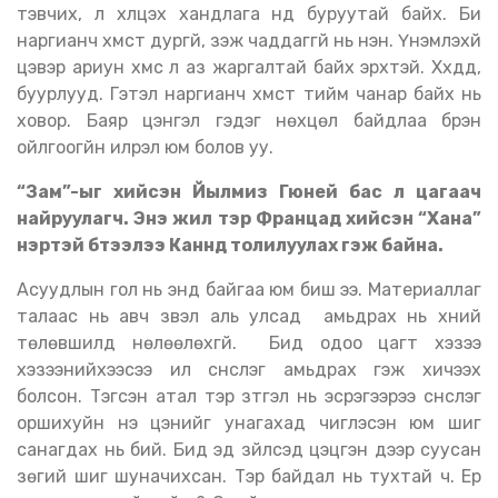
тэвчих, үл хүлцэх хандлага үүнд буруутай байх. Би
наргианч хүмүүст дургүй, үзэж чаддаггүй нь үнэн. Үнэмлэхүй
цэвэр ариун хүмүүс л аз жаргалтай байх эрхтэй. Хүүхдүүд,
буурлууд. Гэтэл наргианч хүмүүст тийм чанар байх нь
ховор. Баяр цэнгэл гэдэг нөхцөл байдлаа бүрэн
ойлгоогүйн илрэл юм болов уу.
“Зам”-ыг хийсэн Йылмиз Гюней бас л цагаач
найруулагч. Энэ жил тэр Францад хийсэн “Хана”
нэртэй бүтээлээ Каннд толилуулах гэж байна.
Асуудлын гол нь энд байгаа юм биш ээ. Материаллаг
талаас нь авч үзвэл аль улсад амьдрах нь хүний
төлөвшилд нөлөөлөхгүй. Бид одоо цагт хэзээ
хэзээнийхээсээ илүү сүнслэг амьдрах гэж хичээх
болсон. Тэгсэн атал тэр зүтгэл нь эсрэгээрээ сүнслэг
оршихуйн үнэ цэнийг унагахад чиглэсэн юм шиг
санагдах нь бий. Бид эд зүйлсэд цэцгэн дээр суусан
зөгий шиг шуначихсан. Тэр байдал нь тухтай ч. Ер