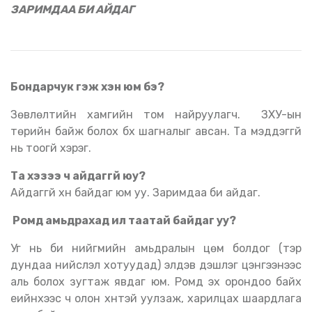
ЗАРИМДАА БИ АЙДАГ
Бондарчук гэж хэн юм бэ
?
Зөвлөлтийн хамгийн том найруулагч.
ЗХУ-ын
төрийн байж болох бүх шагналыг авсан. Та мэддэггүй
нь тоогүй хэрэг.
Та хэзээ ч айдаггүй юу
?
Айдаггүй хүн байдаг юм уу. Заримдаа би айдаг.
Ромд амьдрахад илүү таатай байдаг уу
?
Уг нь би нийгмийн амьдралын цөм болдог
(
тэр
дундаа нийслэл хотуудад
)
элдэв үдэшлэг цэнгээнээс
аль болох зугтаж явдаг юм. Ромд эх орондоо байх
үеийнхээс ч олон хүнтэй уулзаж, харилцах шаардлага