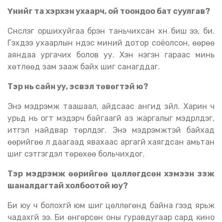
Үүнийг та хэрхэн ухаарч, ой тоондоо бат суулгав
?
Сүнслэг оршихуйгаа бүрэн таньчихсан хүн биш ээ, би.
Гэхдээ ухаарлын үндэс миний дотор соёолсон, өөрөө
аяндаа ургачих болов уу. Хэн нэгэн гараас минь
хөтлөөд зам зааж байх шиг санагддаг.
Тэр нь сайн уу, эсвэл төвөгтэй юү
?
Энэ мэдрэмж таашаал, айдсаас ангид зүйл. Харин ч
урьд нь огт мэдэрч байгаагүй аз жаргалыг мэдрүүлдэг,
итгэл найдвар төрүүлдэг. Энэ мэдрэмжтэй байхад
өөрийгөө л даагаад явахаас аргагүй хаягдсан амьтан
шиг сэтгэгдэл төрөхөө больчихдог.
Тэр мэдрэмж өөрийгөө цөллөгдсөн хэмээн үзэж
шаналдагтай холбоотой юу
?
Би юу ч болохгүй юм шиг цөллөгөнд байна гээд ярьж
чадахгүй ээ. Би өнгөрсөн оны гуравдугаар сард кино