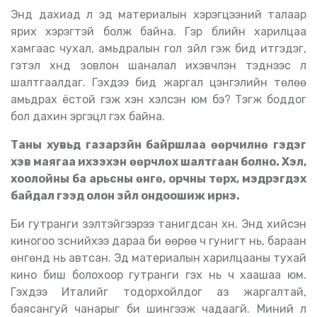
Энд дахиад л эд материалын хэрэгцээний талаар
ярих хэрэгтэй болж байна. Гэр бүлийн харилцаа
хамгаас чухал, амьдралын гол зүйл гэж бид итгэдэг,
гэтэл хүнд зовлон шаналал ихэвчлэн тэднээс л
шалтгаалдаг. Гэхдээ бид жаргал цэнгэлийн төлөө
амьдрах ёстой гэж хэн хэлсэн юм бэ
?
Тэгж боддог
бол дахин эргэцүүл гэх байна.
Таны хувьд газарзүйн байршлаа өөрчилнө гэдэг
хэв маягаа ихээхэн өөрчлөх шалтгаан болно. Хэл,
хоолойны ба арьсны өнгө, орчны төрх, мэдрэгдэх
байдал гээд олон зүйл ондоошиж ирнэ.
Би гутранги үзэлтэйгээрээ танигдсан хүн. Энд хийсэн
киногоо үзснийхээ дараа би өөрөө ч гунигт нь, бараан
өнгөнд нь автсан. Эд материалын харилцааны тухай
кино биш болохоор гутранги гэх нь ч хаашаа юм.
Гэхдээ Италийг тодорхойлдог аз жаргалтай,
баясангуй чанарыг би шингээж чадаагүй. Миний үл