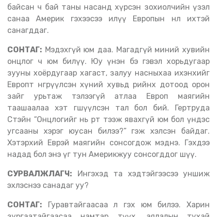
байсан ч бай таны насанд хүрсэн зохиолчийн үзэл
санаа Америк гэхээсээ илүү Европын нөлөө ихтэй
санагддаг.
СОНТАГ:
Мэдэхгүй юм даа. Магадгүй миний хувийн
онцлог ч юм билүү. Юу үнэн бэ гэвэл хорьдугаар
зууны хоёрдугаар хагаст, залуу насныхаа ихэнхийг
Европт өнгөрүүлсэн хүний хувьд өөрийнхөө дотоод орон
зайг урьтаж тэлээгүй атлаа Европ маягийн
таашаалаа хэт өөгшүүлсэн тал бол бий. Гертруда
Стэйн “Онцлогийг нь өөртөө тээж явахгүй юм бол үндэс
угсааны хэрэг юусан билээ?” гэж хэлсэн байдаг.
Хэтэрхий Еврэй маягийн сонсогдож мэднэ. Гэхдээ
надад бол энэ үг тун Америкжуу сонсогддог шүү.
СУРВАЛЖЛАГЧ:
Ингэхэд та хэдтэйгээсээ уншиж
эхлэснээ санадаг уу?
СОНТАГ:
Гуравтайгаасаа л гэх юм билээ. Харин
зургаатайгаасаа намтар түүх, аялалын тухай