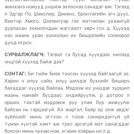
жинхэнэ номууд уншиж эхлэснээ санадаг юм. Тэгээд
л Эдгар По, Шекспир, Дикенс, Бронтегийн эгч дүүс,
Виктор Хьюго, Шопенгуэр гэх мэтчилэн ухаангүй
дурласан зохиолчдын жагсаалт хөвөрч өгсөн дөө. Хүүхэд
нас маань уран зохиолын их бишрэлийн солиорол
дунд өнгөрсөн.
СУРВАЛЖЛАГЧ:
Тэгвэл та бусад хүүхдээс нилээд
онцгой хүүхэд байж дээ?
СОНТАГ:
Би тийм биеэ тоосон хүүхэд байгаагүй ээ.
Харин ч илүү сайн, илүү шилдэг бүхнийг биширч
бахаддаг хүүхэд байлаа. Мэдээж их уншдаг зуршил
маань намайг бусдаас хөндийрүүлж, өөр дотроо л
орших таатай мэдрэмж рүү улам бүр живүүлж
байсан нь гарцаагүй. Аз жаргал, баяр хөөр олж авдаг
зүйлсийг минь огтхон ч тоож сонирхдоггүй үй
түмэн хүнтэй хамт аж төрөхөөс аргагүй мэт санагддаг
болсон минь чухам ном, хөгжим хоёрын нөлөө л дөө.