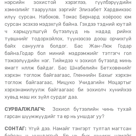
нэрсийн зохистой хэрэглээ, өгүүлбэрүүдийн
хэмнэлийг тааруулах зэргийг Элизабет Хардвикээс
илүү сурсан. Набоков, Томас Бернард хоёроос юм
сурсан эсэхээ мэдэхгүй байна. Гэхдээ тэдний юутай
ч харьцуулшгүй бүтээлүүд нь надад өөрийнхөө
түвшнийг тодорхойлох, түүнээсээ доош орчихгүй
байх сануулга болдог. Бас Жан-Люк Годар
байна.Годар бол миний мэдрэмжийг тэтгэгч гол
тэжээлүүдийн нэг. Тиймдээ ч зохиол бүтээлд минь
ямагт нөлөөлж байдаг. Бас Шнабелийн Бетховенийг
хэрхэн тоглож байгаагаас, Гленнийн Бахыг хэрхэн
тоглож байгаагаас, Мицуко Учидагийн Моцартыг
хэрхэнамилуулж байгаагаас би зохиолч хүнийхээ
хувьд маш их зүйл сурдаг даа.
СУРВАЛЖЛАГЧ:
Зохиол бүтээлийн чинь тухай
гарсан шүүмжүүдийг та ер нь уншдаг уу?
СОНТАГ:
Үгүй дээ. Намайг тэнгэрт тултал магтсан
байсан ч уншдаггүй. Ер нь бүх шүүмж намайг