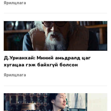
Ярилцлага
Д.Урианхай: Миний амьдралд цаг
хугацаа гэж байхгүй болсон
Ярилцлага