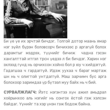
Би үе үе их эрчтэй бичдэг. Толгой дотор маань ямар
нэг зүйл бүрэн боловсорч бичихээс өөр аргагүй болох
дарамтыг мэдрэх, түүнийг бичиж чадна гэсэн
хангалттай итгэл төрсөн үедээ л би бичдэг. Харин нэг
эхлээд гүнд нь орчихсон хойно бол өөр юу ч хийдэггүй.
Гадагшаа ч гардаггүй. Идэж уухаа ч бараг мартаж
шөнө нь ч олигтой унтдаггүй. Маш зарчимч бус арга
болохоор заримдаа үр бүтээл муу байх нь ч бий.
СУРВАЛЖЛАГЧ:
Йэтс нэгэнтээ хүн ажил амьдрал
хоёрынхоо аль нэгийг нь сонгох ёстой гэж хэлсэн
байдаг. Үүнийг та хэр үнэн гэж бодож байна.