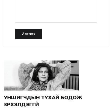
Илгээх
УНШИГЧДЫН ТУХАЙ БОДОЖ
ЗҮРХЭЛДЭГГҮЙ