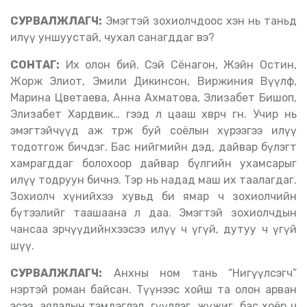
СУРВАЛЖЛАГЧ:
Эмэгтэй зохиолчдоос хэн нь таньд
илүү уншуустай, чухал санагддаг вэ?
СОНТАГ:
Их олон бий. Сэй Сёнагон, Жэйн Остин,
Жорж Элиот, Эмили Дикинсон, Виржиния Вүүлф,
Марина Цветаева, Анна Ахматова, Элизабет Бишоп,
Элизабет Хардвик… гээд л цааш хөвөрч өгнө. Учир нь
эмэгтэйчүүд аж төрж буй соёлын хүрээгээ илүү
тодотгож бичдэг. Бас нийгмийн дэд, дайвар бүлэгт
хамрагддаг болохоор дайвар бүлгийн ухамсарыг
илүү тодруун бичнэ. Тэр нь надад маш их таалагдаг.
Зохиолч хүнийхээ хувьд би ямар ч зохиолчийн
бүтээлийг таашаана л даа. Эмэгтэй зохиолчдын
чансаа эрчүүдийнхээсээ илүү ч үгүй, дутуу ч үгүй
шүү.
СУРВАЛЖЛАГЧ:
Анхны ном тань “Нигүүлсэгч”
нэртэй роман байсан. Түүнээс хойш та олон арван
эсээ, аялалын тэмдэглэл, өгүүллэг, жүжиг, бас хоёр ч