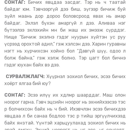
СОНТАГ:
Бичих явцдаа засдаг. Тэр нь ч таатай
байдаг юм. Тэвчээргүй дээ биш, зүгээр бичиж буй
зүйл маань дор дороо боловсроод явах нь амар
байдаг. Эхлэл бүхэн амаргүй л дээ. Аливаа нэг
бүтээлээ эхлэхийн өмнө би маш их эмээж сүрддэг.
Нище “Бичиж эхэлнэ гэдэг нуурын хүйтэн ус руу
үсрээд орохтой адил,” гэж хэлсэн дээ. Харин гуравны
нэгт нь хүрчихсэн хойно бол “Давгүй шүү, одоо л
болж байна,” гэж хэлж болно. Тэр цагт бол бичнэ
гэдэг юухан байх вэ дээ.
СУРВАЛЖЛАГЧ:
Хүүрнэл зохиол бичих, эсээ бичих
хоёрт ялгаа бий юу?
СОНТАГ:
Эсээ илүү их хөдөлмөр шаарддаг. Маш олон
ноорог гарна. Гэвч эцсийн ноорог нь эхнийхээсээ тэс
өөр болчихсон байх нь ч бий. Ихэвчлэн эсээ бичихдээ
явцдаа л би санаа бодлоо тэс өөр тийш эргүүлчихээд
байх янзтай. Үүнтэй харьцуулахад зохиол бичих нь
арай дөмөгхөн. Эхний ноорогт нь өнгө аяс, үг сонголт,