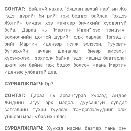
СОНТАГ:
Байлгүй яахав. “Бяцхан авхай нар”-ын Жо
гэдэг дүрийг би өөрийгөө гэж боддог байлаа. Гэхдээ
Жогийн бичдэг хэв маягаар бичихийг хүсдэггүй
байв. Дараа нь “Мартин Иден”-ээс тэмцэгч-
зохиолчийн цогтой дүрийг олж харлаа. Тэгээд л
өөрийгөө Мартин Иденээр төсөөлж эхлэсэн. Туурвин
бүтээхүйн гачлан шаналлыг биеэр амсахыг
хүсэмжлэх.., зохиолч байна гэдэг машид баатарлаг
ажил юм байна гэж бодох болсон маань Мартин
Иденээс улбаатай даа.
СУРВАЛЖЛАГЧ:
Өөр?
СОНТАГ:
Дараа нь арвангурав хүрээд Андре
Жидийн агуу эрх мэдэл, дуусашгүй сувдаг
сэтгэлийн тухай өгүүлсэн тэмдэглэлүүдийг олж
уншсан маань бас их нөлөөлсөн.
СУРВАЛЖЛАГЧ:
Хүүхэд насны баатар тань хэн