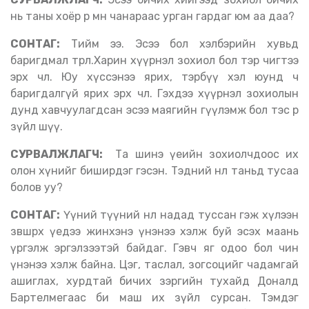
нь таны хоёр өөр мөн чанараас урган гардаг юм аа даа?
СОНТАГ:
Тийм ээ. Эсээ бол хэлбэрийн хувьд
баригдмал төрөл.Харин хүүрнэл зохиол бол тэр чигтээ
эрх чөлөө. Юу хүссэнээ ярих, тэрбүү хэл юунд ч
баригдалгүй ярих эрх чөлөө. Гэхдээ хүүрнэл зохиолын
дунд хавчуулагдсан эсээ маягийн өгүүлэмж бол тэс өөр
зүйл шүү.
СУРВАЛЖЛАГЧ:
Та шинэ үеийн зохиолчдоос их
олон хүнийг биширдэг гэсэн. Тэдний нөлөө таньд тусаа
болов уу?
СОНТАГ:
Үүний түүний нөлөө надад туссан гэж хүлээн
зөвшөөрөх үедээ жинхэнэ үнэнээ хэлж буй эсэх маань
үргэлж эргэлзээтэй байдаг. Гэвч яг одоо бол чин
үнэнээ хэлж байна. Цэг, таслал, зогсоцийг чадамгай
ашиглах, хурдтай бичих зэргийн тухайд Доналд
Бартелмегаас би маш их зүйл сурсан. Тэмдэг