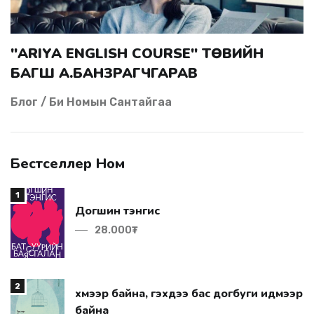
"ARIYA ENGLISH COURSE" ТӨВИЙН
БАГШ А.БАНЗРАГЧГАРАВ
Блог / Би Номын Сантайгаа
Бестселлер Ном
1
Догшин тэнгис
28.000₮
2
байна