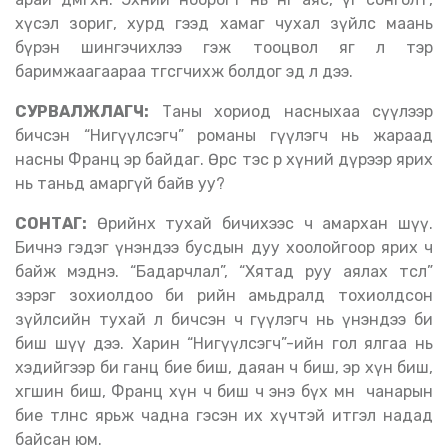
хүсэл зориг, хурд гээд хамаг чухал зүйлс маань
бүрэн шингэчихлээ гэж тооцвол яг л тэр
баримжаагаараа төгсгөчихөж болдог эд л дээ.
СУРВАЛЖЛАГЧ:
Таны хориод насныхаа сүүлээр
бичсэн “Нигүүлсэгч” романы өгүүлэгч нь жараад
насны Франц эр байдаг. Өөрөөсөө тэс өөр хүний дүрээр ярих
нь таньд амаргүй байв уу?
СОНТАГ:
Өөрийнхөө тухай бичихээс ч амархан шүү.
Бичнэ гэдэг үнэндээ бусдын дуу хоолойгоор ярих ч
байж мэднэ. “Бадарчлал”, “Хятад руу аялах төсөл”
зэрэг зохиолдоо би өөрийн амьдралд тохиолдсон
зүйлсийн тухай л бичсэн ч өгүүлэгч нь үнэндээ би
биш шүү дээ. Харин “Нигүүлсэгч”-ийн гол ялгаа нь
хэдийгээр би ганц бие биш, даяан ч биш, эр хүн биш,
хөгшин биш, Франц хүн ч биш ч энэ бүх мөн чанарын
бие төлөөнөөс ярьж чадна гэсэн их хүчтэй итгэл надад
байсан юм.