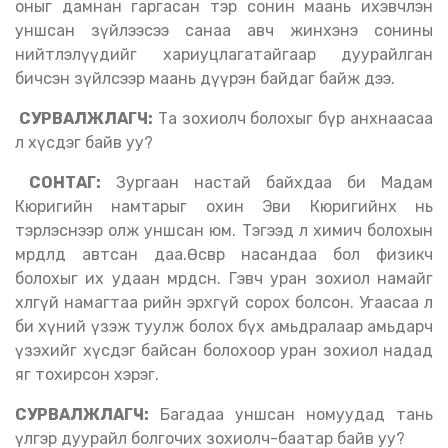
оныг дамнан гаргасан тэр сонин маань ихэвчлэн
уншсан зүйлээсээ санаа авч жинхэнэ сонины
нийтлэлүүдийг хариуцлагатайгаар дуурайлган
бичсэн зүйлсээр маань дүүрэн байдаг байж дээ.
СУРВАЛЖЛАГЧ:
Та зохиолч болохыг бүр анхнаасаа
л хүсдэг байв уу?
СОНТАГ:
Зургаан настай байхдаа би Мадам
Кюригийн намтарыг охин Эви Кюригийнх нь
тэрлэснээр олж уншсан юм. Тэгээд л химич болохын
мөрөөдөлд автсан даа.Өсвөр насандаа бол физикч
болохыг их удаан мөрөөдсөн. Гэвч уран зохиол намайг
хөлгүй намагтаа өөрийн эрхгүй сорох болсон. Угаасаа л
би хүний үзэж туулж болох бүх амьдралаар амьдарч
үзэхийг хүсдэг байсан болохоор уран зохиол надад
яг тохирсон хэрэг.
СУРВАЛЖЛАГЧ:
Багадаа уншсан номуудад тань
үлгэр дуурайл болгочих зохиолч-баатар байв уу?