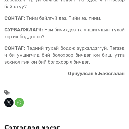
байна уу?
СОНТАГ:
Тийм байлгүй дээ. Тийм ээ, тийм.
СУРВАЛЖЛАГЧ:
Ном бичихдээ та уншигчдын тухай
хэр их боддог вэ?
СОНТАГ:
Тэдний тухай бодож зүрхэлдэггүй. Тэгээд
ч би уншигчид бий болохоор бичдэг юм биш, утга
зохиол гэж юм бий болохоор л бичдэг.
Орчуулсан Б.Баясгалан
Сэтгэгдэл хэсэг