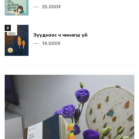
25.000₮
3
Зүүднээс ч чинагш уй
14.000₮