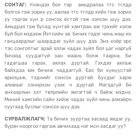
СОНТАГ:
Үнэндээ бол тэр амьдралаа төгс төгөлдөр
болгох гэж зорих уу, ажлаа төгс төгөлдөр хийх гэж зорих
уу гэдгээ хүн өөрөө сонгох ёстой гэж хэлсэн шүү дээ.
Амьдрал гэж бусад хүнтэй хамтран аж төрөхийг хэлж
буй бол мэдээж Йэтсийн зөв. Бичих гэдэг чинь маш их
ганцаардлыг шаарддаг зүйл шүү дээ. Энэ хоёр эрс
тэс сонголтыг арай зөөллөж чадах зүйл бол цаг наргүй
бичээд суудаггүй зан маань болж таарна. Би
гадагшаа гарах, аялах дуртай. Гэхдээ аялаж
байхдаа юм бичиж чаддаггүй. Бас би хүмүүстэй
ярилцаж, тэднийг сонсох дуртай. Бусдыг харж
аливааг сонирхон үзэх ч дуртай. Магадгүй би
анхаарлын хэт төвлөрлийн эмгэгтэй ч байж мэднэ.
Миний хамгийн сайн хийж чадах зүйл чинь алмайрч
суугаад буслыг сонсох шүү дээ.
СУРВАЛЖЛАГЧ:
Та бичих зууртаа засаад явдаг уу,
бүрэн нооргоо гаргаж авчихаад нэг мөсөн засдаг уу?