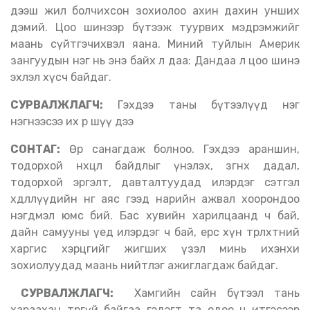
дээш жил болчихсон зохиолоо ахин дахин унших
дэмий. Цоо шинээр бүтээж туурвих мэдрэмжийг
маань сүйтгэчихвэл яана. Миний туйлын Америк
зангуудын нэг нь энэ байх л даа: Дандаа л цоо шинэ
эхлэл хүсч байдаг.
СУРВАЛЖЛАГЧ:
Гэхдээ таны бүтээлүүд нэг
нэгнээсээ их өөр шүү дээ
СОНТАГ:
Өөр санагдаж болноо. Гэхдээ араншин,
тодорхой нөхцөл байдлыг үнэлэх, зөгнөх дадал,
тодорхой эргэлт, давталтуудад илэрдэг сэтгэл
хөдлөлүүдийн өнгө аяс гээд нарийн ажвал хоорондоо
нэгдмэл юмс бий. Бас хувийн харилцаанд ч бай,
дайн самууны үед илэрдэг ч бай, ерөөс хүн төрлөхтний
харгис хэрцгийг жигших үзэл минь ихэнхи
зохиолуудад маань нийтлэг ажиглагдаж байдаг.
СУРВАЛЖЛАГЧ:
Хамгийн сайн бүтээл тань
хараахан төрөөгүй байгаа гэдэгт та одоо ч итгэсээр