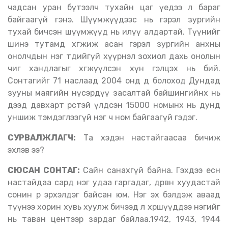
чадсан уран бүтээлч тухайн цаг үедээ л бараг
байгаагүй гэнэ. Шүүмжүүдээс нь гэрэл зургийн
тухай бичсэн шүүмжүүд нь илүү алдартай. Түүнийг
шинэ тутамд хөгжиж асан гэрэл зургийн анхны
онолчдын нэг төдийгүй хүүрнэл зохиол дахь онолын
чиг хандлагыг хөгжүүлсэн хүн гэлцэх нь бий.
Сонтагийг 71 наслаад 2004 онд өөд болоход Дундад
зууны маягийн нүсэрдүү засалтай байшингийнх нь
дээд давхарт өрөөстэй үлдсэн 15000 номынх нь дунд
уншиж тэмдэглээгүй нэг ч ном байгаагүй гэдэг.
СУРВАЛЖЛАГЧ:
Та хэдэн настайгаасаа бичиж
эхлэв ээ?
СЮСАН СОНТАГ:
Сайн санахгүй байна. Гэхдээ есөн
настайдаа сард нэг удаа гаргадаг, дөрвөн хуудастай
сонин өөрөө эрхэлдэг байсан юм. Нэг эх бэлдэж аваад
түүнээ хорин хувь хуулж бичээд л хөршүүддээ нэгийг
нь таван центээр зардаг байлаа.1942, 1943, 1944