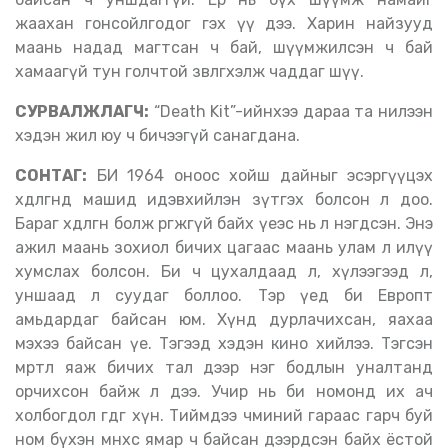
жаахан гонсойлгодог гэх үү дээ. Харин найзууд
маань надад магтсан ч бай, шүүмжилсэн ч бай
хамаагүй тун голчтой зөвлөгөөхэлж чаддаг шүү.
СУРВАЛЖЛАГЧ:
“Death Kit”-ийнхээ дараа та нилээн
хэдэн жил юу ч бичээгүй санагдана.
СОНТАГ:
БИ 1964 оноос хойш дайныг эсэргүүцэх
хөдөлгөөнд машид идэвхийлэн зүтгэх болсон л доо.
Бараг хөдөлгөөн болж өргөжөөгүй байх үеэс нь л нэгдсэн. Энэ
ажил маань зохиол бичих цагаас маань улам л илүү
хумслах болсон. Би ч цухалдаад л, хүлээгээд л,
уншаад л суудаг боллоо. Тэр үед би Европт
амьдардаг байсан юм. Хүнд дурлачихсан, яахаа
мэхээ байсан үе. Тэгээд хэдэн кино хийлээ. Тэгсэн
мөртлөө яаж бичих тал дээр нэг бодлын уналтанд
орчихсон байж л дээ. Учир нь би номонд их ач
холбогдол өгдөг хүн. Тиймдээ чминий гараас гарч буй
ном бүхэн өмнөхөөсөө ямар ч байсан дээрдсэн байх ёстой