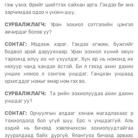
гэж үзнэ. Өөрийгөө шийтгэх сайхан арга. Гэхдээ би энэ
зарчимдаа одоо ч үнэнч шүү.
СУРВАЛЖЛАГЧ:
Уран зохиол сэтгэлийн цэнгэл
авчирдаг болов уу?
СОНТАГ:
Мэдээж хэрэг. Гэхдээ хөгжим, бүжгийг
бодвол арай даруухнаар. Уран зохиол хүний оюун
тархинд илүү их нөлөө үзүүлдэг. Хүн ер нь номонд их
няхуур чанд хандах ёстой. Би л гэхэд ахин дахин
унших номоо л сонгож уншдаг. Ганцхан уншаад
орхигддог номыг ямар ном гэх вэ.
СУРВАЛЖЛАГЧ:
Та өөрийн зохиолуудаа ахин дахин
уншдаг уу?
СОНТАГ:
Орчуулгын алдааг хянаж магадлахаас өөр
тохиолдолд бол үгүй шүү. Ерөөсөө ч уншдаггүй. Аль
хэдий нь бичээд хэвлэчихсэн зохиолуудтайгаа
зууралдаад байх дургүй. Ялангуяа бичээд арваас