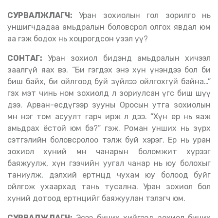
СУРВАЛЖЛАГЧ:
Уран зохиолын гол зорилго нь
уншигчдадаа амьдралын боловсрол олгох явдал юм
аа гэж бодох нь хоцрогдсон үзэл үү?
СОНТАГ:
Уран зохиол бидэнд амьдралын хичээл
заалгүй яах вэ. “Би гэгдэх энэ хүн үнэндээ бол би
биш байх, би ойлгоод буй зүйлээ ойлгохгүй байна…”
гэх мэт чинь ном зохиолд л зориулсан үгс биш шүү
дээ. Арван-есдүгээр зууны Оросын утга зохиолын
өмнө нэг том асуулт гарч ирж л дээ. “Хүн ер нь яаж
амьдрах ёстой юм бэ?” гэж. Роман унших нь зүрх
сэтгэлийн боловсролоо тэлж буй хэрэг. Ер нь уран
зохиол хүний мөн чанарын боломжит хүрээг
баяжуулж, хүн гээчийн уугал чанар нь юу болохыг
таниулж, дэлхий ертөнцөд чухам юу болоод буйг
ойлгож ухаархад тань тусална. Уран зохиол бол
хүний дотоод ертөнцийг баяжуулан тэлэгч юм.
СУРВАЛЖЛАГЧ:
Эсээ бичих хийгээд зохиол бичих