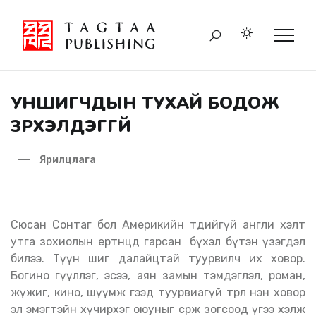
УНШИГЧДЫН ТУХАЙ БОДОЖ
ЗҮРХЭЛДЭГГҮЙ
Ярилцлага
Сюсан Сонтаг бол Америкийн төдийгүй англи хэлт
утга зохиолын ертөнцөд гарсан бүхэл бүтэн үзэгдэл
билээ. Түүн шиг далайцтай туурвилч их ховор.
Богино өгүүллэг, эсээ, аян замын тэмдэглэл, роман,
жүжиг, кино, шүүмж гээд туурвиагүй төрөл нэн ховор
эл эмэгтэйн хүчирхэг оюуныг сөрж зогсоод үгээ хэлж