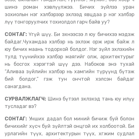
шинэ роман хэвлүүлжээ. Бичих зүйлээ уран
зохиолын нэг хэлбэрээр эхлээд явцдаа өөр нэг хэлбэр
лүү тонгоруулчих тохиолдол гарч байв уу?
СОНТАГ:
Үгүй шүү. Би эхнээсээ л юу бичихээ мэдэж
байдаг.Чухамдаа хэлбэр нь эхлэж орж ирж байж л
юу бичих маань тодорхой болдог. Нэг зүйл эхлэхийн
тулд түүнийхээ хэлбэр маягийг олж, архитектурыг
нь босгох хэрэгтэй шүү дээ. Набоков энэ тухай
“Аливаа зүйлийн хэлбэр нь хамгийн түрүүнд бүтэж
бий болдог,” гэж тун ончтой хэлсэн байдаг
санагдана.
СУРВАЛЖЛАГЧ:
Шинэ бүтээл эхлэхэд тань юу илүү
тусладаг вэ?
СОНТАГ:
Унших дадал бол миний бичиж буй болон
бичихийг хүсч буй зүйлтэй онцгой их холбоотой. Би
урлагийн түүх, архитектурын түүх, хөгжим судлал