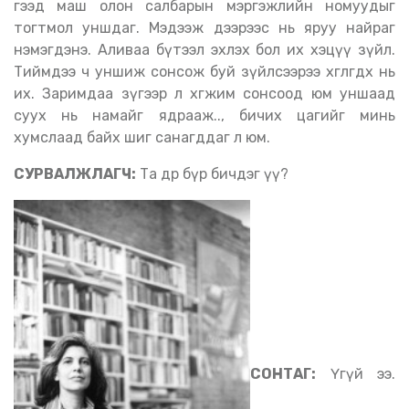
гээд маш олон салбарын мэргэжлийн номуудыг
тогтмол уншдаг. Мэдээж дээрээс нь яруу найраг
нэмэгдэнэ. Аливаа бүтээл эхлэх бол их хэцүү зүйл.
Тиймдээ ч уншиж сонсож буй зүйлсээрээ хөглөгдөх нь
их. Заримдаа зүгээр л хөгжим сонсоод юм уншаад
суух нь намайг ядрааж.., бичих цагийг минь
хумслаад байх шиг санагддаг л юм.
СУРВАЛЖЛАГЧ:
Та өдөр бүр бичдэг үү?
СОНТАГ:
Үгүй ээ.