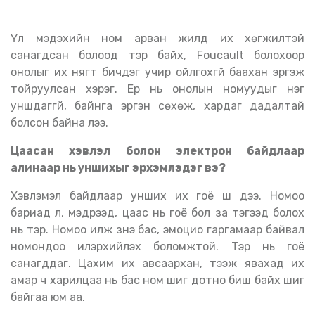
Үл мэдэхийн ном арван жилд их хөгжилтэй
санагдсан болоод тэр байх, Foucault болохоор
онолыг их нягт бичдэг учир ойлгохгүй баахан эргэж
тойруулсан хэрэг. Ер нь онолын номуудыг нэг
уншдаггүй, байнга эргэн сөхөж, хардаг дадалтай
болсон байна лээ.
Цаасан хэвлэл болон электрон байдлаар
алинаар нь уншихыг эрхэмлэдэг вэ?
Хэвлэмэл байдлаар унших их гоё шүү дээ. Номоо
бариад л, мэдрээд, цаас нь гоё бол за тэгээд болох
нь тэр. Номоо илж үзнэ бас, эмоцио гаргамаар байвал
номондоо илэрхийлэх боломжтой. Тэр нь гоё
санагддаг. Цахим их авсаархан, тээж явахад их
амар ч харилцаа нь бас ном шиг дотно биш байх шиг
байгаа юм аа.