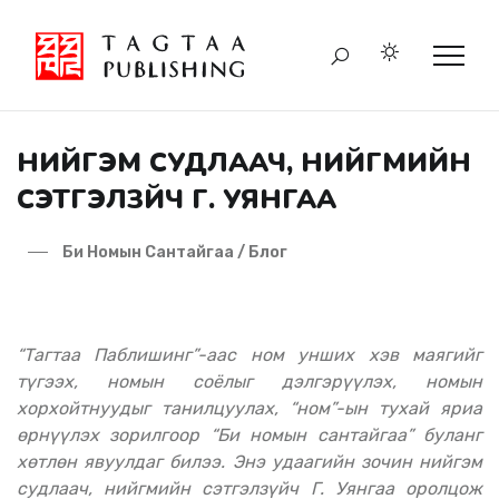
НИЙГЭМ СУДЛААЧ, НИЙГМИЙН
СЭТГЭЛЗҮЙЧ Г. УЯНГАА
Би Номын Сантайгаа / Блог
“Тагтаа Паблишинг”-аас ном унших хэв маягийг
түгээх, номын соёлыг дэлгэрүүлэх, номын
хорхойтнуудыг танилцуулах, “ном”-ын тухай яриа
өрнүүлэх зорилгоор “Би номын сантайгаа” буланг
хөтлөн явуулдаг билээ. Энэ удаагийн зочин нийгэм
судлаач, нийгмийн сэтгэлзүйч Г. Уянгаа оролцож