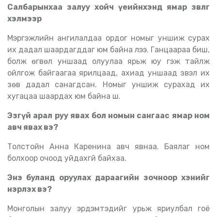
Салбарынхаа залуу хойч үеийнхэнд ямар зөвлөгөө
хэлмээр
Мэргэжлийн ангилалдаа ордог номыг уншиж сурах
их дадал шаардагддаг юм байна лээ. Ганцаараа биш,
болж өгвөл уншаад олуулаа ярьж юу гэж тайлж
ойлгож байгаагаа ярилцаад, ахиад уншаад үзвэл их
зөв дадал санагдсан. Номыг уншиж сурахад их
хугацаа шаардах юм байна шүү.
Эзгүй арал руу явах бол номын сангаас ямар ном
авч явах вэ?
Толстойн Анна Каренина авч явнаа. Баялаг ном
болхоор очоод уйдахгүй байхаа.
Энэ буланд оруулах дараагийн зочноор хэнийг
нэрлэх вэ?
Монголын залуу эрдэмтэдийг урьж яриулбал гоё