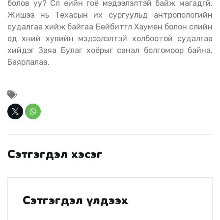
болов уу? Сүүл үеийн гоё мэдээлэлтэй байж магадгүй.
Жишээ нь Техасын их сургуульд антропологийн
судалгаа хийж байгаа Бейбитгүүл Хаумен болон сүүлийн
үед хүний хувийн мэдээлэлтэй холбоотой судалгаа
хийдэг Заяа Булаг хоёрыг санал болгомоор байна.
Баярлалаа.
Сэтгэгдэл хэсэг
Сэтгэгдэл үлдээх