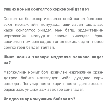
Унших номын сонголтоо хэрхэн хийдэг вэ?
Сонголтыг болохоор ихэвчлэн хүний санал болгосон
эсхүл мэргэжлийн номуудад ашигласан эшлэлээс
харж сонголтоо хийдэг. Мөн багш, эрдэмтэдийн
мэргэжлийн номуудыг авахыг хичээдэг. Уран
зохиолын ном сонгохдоо танил зохиолчидын номоо
сонгох гээд байдаг талтай.
Шинэ номын талаарх мэдээлэл хаанаас авдаг
вэ?
Мэргэжлийн номыг бол ихэвчлэн мэргэжлийн хүрээн
дотроо байнга илгээгддэг мэйл дундаас харж
сонждог. Популяр номыг харин номын дэлгүүр хэсэж,
барьж үзэж, уншиж үзэж авах гоё санагддаг.
Яг одоо ямар ном уншиж байгаа вэ?