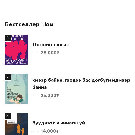
Бестселлер Ном
1
Догшин тэнгис
28.000₮
2
байна
25.000₮
3
Зүүднээс ч чинагш уй
14.000₮