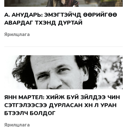
А. АНУДАРЬ: ЭМЭГТЭЙЧҮҮД ӨӨРИЙГӨӨ
АВАРДАГ ТҮҮХЭНД ДУРТАЙ
Ярилцлага
ЯНН МАРТЕЛ: ХИЙЖ БУЙ ЗҮЙЛДЭЭ ЧИН
СЭТГЭЛЭЭСЭЭ ДУРЛАСАН ХҮН Л УРАН
БҮТЭЭЛЧ БОЛДОГ
Ярилцлага