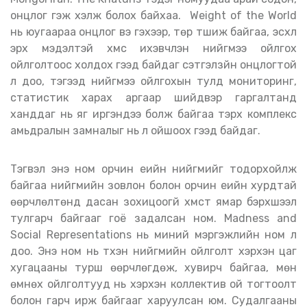
онцлог гэж хэлж болох байхаа. Weight of the World
нь юугаараа онцлог вэ гэхээр, төр түшиж байгаа, эсхүл
эрх мэдэлтэй хүмүүс ихэвчлэн нийгмээ ойлгох
ойлголтоос холдох гээд байдаг сэтгэлзүйн онцлогтой
л доо, тэгээд нийгмээ ойлгохын тулд мониторинг,
статистик харах аргаар шийдвэр гаргалтанд
ханддаг нь яг иргэндээ болж байгаа тэрхүү комплекс
амьдралын замналыг нь үл ойшоох гээд байдаг.
Тэгвэл энэ ном орчин үеийн нийгмийг тодорхойлж
байгаа нийгмийн зовлон болон орчин үеийн хурдтай
өөрчлөлтөнд дасан зохицоогүй хүмүүст ямар бэрхшээл
тулгарч байгааг гоё задалсан ном. Madness and
Social Representations нь миний мэргэжлийн ном л
доо. Энэ ном нь түүхэн нийгмийн ойлголт хэрхэн цаг
хугацааны турш өөрчлөгдөж, хувирч байгаа, мөн
өмнөх ойлголтууд нь хэрхэн коллектив ой тогтоолт
болон гарч ирж байгааг харуулсан юм. Судалгааны