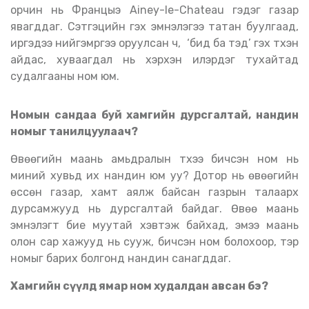
орчин нь Францыэ Ainey-le-Chateau гэдэг газар
явагддаг. Сэтгэцийн гэх эмнэлэгээ татан буулгаад,
иргэдээ нийгэмрүүгээ оруулсан ч, ‘бид ба тэд’ гэх түүхэн
айдас, хуваагдал нь хэрхэн илэрдэг тухайтад
судалгааны ном юм.
Номын сандаа буй хамгийн дурсгалтай, нандин
номыг танилцуулаач?
Өвөөгийн маань амьдралын түүхээ бичсэн ном нь
миний хувьд их нандин юм уу? Дотор нь өвөөгийн
өссөн газар, хамт аялж байсан газрын талаарх
дурсамжууд нь дурсгалтай байдаг. Өвөө маань
эмнэлэгт бие муутай хэвтэж байхад, эмээ маань
олон сар хажууд нь сууж, бичсэн ном болохоор, тэр
номыг барих болгонд нандин санагддаг.
Хамгийн сүүлд ямар ном худалдан авсан бэ?