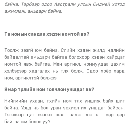
байна. Тэрбээр одоо Австрали улсын Сидней хотод
ажиллаж, амьдарч байна.
Та номын сандаа хэдэн номтой вэ?
Тоолж үзээгүй юм байна. Сүүлийн хэдэн жилд нүүдлийн
байдалтай амьдарч байгаа болохоор хэдэн хайрцаг
номтой явж байгаа. Мөн артикл, номнуудаа цахим
хэлбэрээр хадгалах нь түлхүү болж. Одоо хоёр хард
ном, артиклтэй болжээ.
Ямар төрлийн ном голчлон уншдаг вэ?
Нийгмийн ухаан, түүхийн ном түлхүү уншиж байх шиг
байна. Урьд нь бол уран зохиол их уншдаг байсан.
Тэгэхээр цаг үеээсээ шалтгаалж сонголт өөр өөр
байгаа юм болов уу?