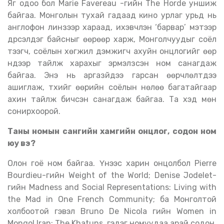
Яг одоо бол Marie Favereau -гийн The Horde уншиж
байгаа. Монголын тухай гадаад кино урлаг урьд нь
англофон линзээр хараад, ихэвчлэн ‘барвар’ мэтээр
дүрсэлдэг байсныг өөрөөр харж, Монголчуудыг соёл
тээгч, соёлын хөгжил дэмжигч ахуйн онцлогийг өөр
нүдээр тайлж харахыг эрмэлзсэн ном санагдаж
байгаа. Энэ нь аргазүйдээ гарсан өөрчлөлтүүдээ
ашиглаж, түүхийг өөрийн соёлын нөлөө багатайгаар
ахин тайлж бичсэн санагдаж байгаа. Та хэд мөн
сонирхоорой.
Таны номын сангийн хамгийн онцлог, содон ном
юу вэ?
Олон гоё ном байгаа. Үүнээс харин онцолбол Pierre
Bourdieu-гийн Weight of the World; Denise Jodelet-
гийн Madness and Social Representations: Living with
the Mad in One French Community; ба Монголтой
холбоотой гэвэл Bruno De Nicola гийн Women in
Mongol Iran: The Khatuns гэдэг номуудаа арай содон,