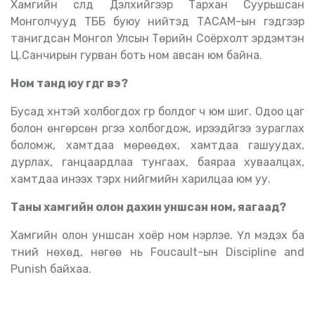
Хамгийн сүүлд Дэлхийгээр Тархан Суурьшсан
Монголчууд ТББ буюу нийтэд ТАСАМ-ын гэдгээр
танигдсан Монгол Улсын Төрийн Соёрхолт эрдэмтэн
Ц.Санчирын гурван боть ном авсан юм байна.
Ном танд юу өгдөг вэ?
Бусад хүнтэй холбогдох гүүр болдог ч юм шиг. Одоо цаг
болон өнгөрсөн рүүгээ холбогдож, ирээдүйгээ зураглах
боломж, хамтдаа мөрөөдөх, хамтдаа гашуудах,
дурлах, ганцаардлаа тунгаах, баяраа хуваалцах,
хамтдаа инээх тэрхүү нийгмийн харилцаа юм уу.
Таны хамгийн олон дахин уншсан ном, яагаад?
Хамгийн олон уншсан хоёр ном нэрлэе. Үл мэдэх ба
түүний нөхөд, нөгөө нь Foucault-ын Discipline and
Punish байхаа.